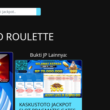
O ROULETTE
Bukti JP Lainnya:
KASKUSTOTO JACKPOT