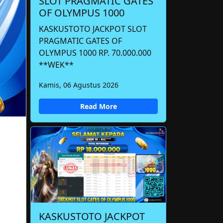
SLOT PRAGMATIC GATES
OF OLYMPUS 1000
KASKUSTOTO JACKPOT SLOT
PRAGMATIC GATES OF
OLYMPUS 1000 RP. 70.000.000
**WEK**
Kamis, 06 Agustus 2026
Read More
KASKUSTOTO JACKPOT