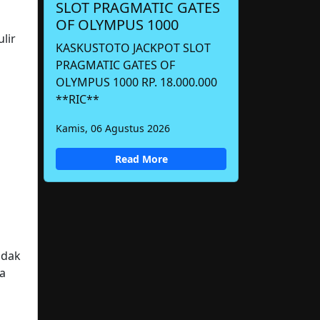
SLOT PRAGMATIC GATES
OF OLYMPUS 1000
lir
KASKUSTOTO JACKPOT SLOT
PRAGMATIC GATES OF
OLYMPUS 1000 RP. 18.000.000
**RIC**
Kamis, 06 Agustus 2026
Read More
idak
a