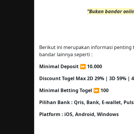
“Bukan bandar onlin
Berikut ini merupakan informasi penting 
bandar lainnya seperti :
Minimal Deposit ⏩ 10.000
Discount Togel Max 2D 29% | 3D 59% |
Minimal Betting Togel
⏩ 100
Pilihan Bank : Qris,
Bank, E-wallet, Pul
Platform :
iOS, Android, Windows