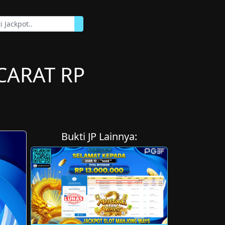
CARAT RP
Bukti JP Lainnya: