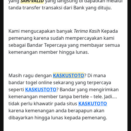
yang
SAH/VALID
yang langsung di dapatkan melalui
tanda transfer transaksi dari Bank yang dituju.
Kami mengucapakan banyak
Terima Kasih
Kepada
pemenang karena sudah mempercayakan kami
sebagai Bandar Tepercaya yang membayar semua
kemenangan member hingga lunas.
Masih ragu dengan
KASKUSTOTO
? Di mana
bandar togel online sekarang yang terpercaya
seperti
KASKUSTOTO
? Bandar yang mengirimkan
kemenangan member tanpa bertele – tele. Jadi….
tidak perlu khawatir pada situs
KASKUTOTO
karena kemenangan anda berapapun akan
dibayarkan hingga lunas kepada pemenang.