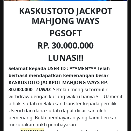
KASKUSTOTO JACKPOT
MAHJONG WAYS
PGSOFT
RP. 30.000.000
LUNAS!!!
Selamat kepada USER ID : ***MEN*** Telah
berhasil mendapatkan kemenangan besar
KASKUSTOTO JACKPOT MAHJONG WAYS RP.
30.000.000 -
LUNAS
. Setelah mengisi formulir
withdraw dengan kurung waktu hanya
5 – 10
menit
pihak
sudah melakukan transfer kepada pemilik
Userid dan dana sudah dapat dicairkan oleh
pemenang. Bukti pembayaran yang kami berikan
merupakan bukti pembayaran