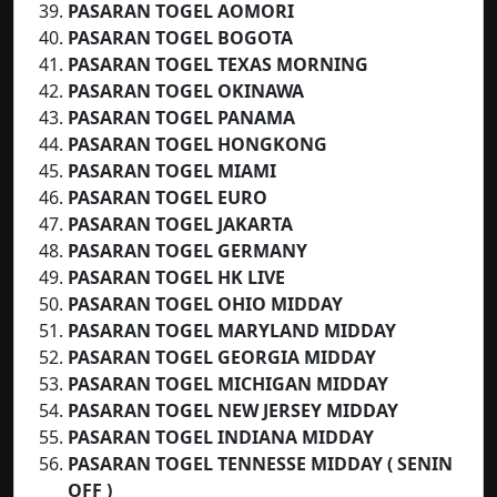
PASARAN TOGEL AOMORI
PASARAN TOGEL BOGOTA
PASARAN TOGEL TEXAS MORNING
PASARAN TOGEL OKINAWA
PASARAN TOGEL PANAMA
PASARAN TOGEL HONGKONG
PASARAN TOGEL MIAMI
PASARAN TOGEL EURO
PASARAN TOGEL
JAKARTA
PASARAN TOGEL GERMANY
PASARAN TOGEL HK LIVE
PASARAN TOGEL OHIO MIDDAY
PASARAN TOGEL MARYLAND MIDDAY
PASARAN TOGEL GEORGIA MIDDAY
PASARAN TOGEL MICHIGAN MIDDAY
PASARAN TOGEL NEW JERSEY MIDDAY
PASARAN TOGEL INDIANA MIDDAY
PASARAN TOGEL TENNESSE MIDDAY ( SENIN
OFF )