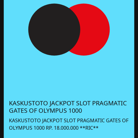
KASKUSTOTO JACKPOT SLOT PRAGMATIC
GATES OF OLYMPUS 1000
KASKUSTOTO JACKPOT SLOT PRAGMATIC GATES OF
OLYMPUS 1000 RP. 18.000.000 **RIC**