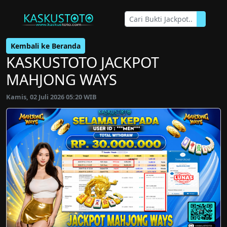
Kembali ke Beranda
KASKUSTOTO JACKPOT
MAHJONG WAYS
Kamis, 02 Juli 2026 05:20 WIB