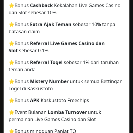
⭐️Bonus
Cashback
Kekalahan Live Games Casino
dan Slot sebesar 10%
⭐️Bonus
Extra Ajak Teman
sebesar 10% tanpa
batasan claim
⭐️Bonus
Referral Live Games Casino dan
Slot
sebesar 0.1%
⭐️Bonus
Referral Togel
sebesar 1% dari taruhan
teman anda
⭐️Bonus
Mistery Number
untuk semua Bettingan
Togel di Kaskustoto
⭐️Bonus
APK
Kaskustoto Freechips
⭐️Event Bulanan
Lomba Turnover
untuk
permainan Live Games Casino dan Slot
⭐️Bonus mingguan Panjat TO