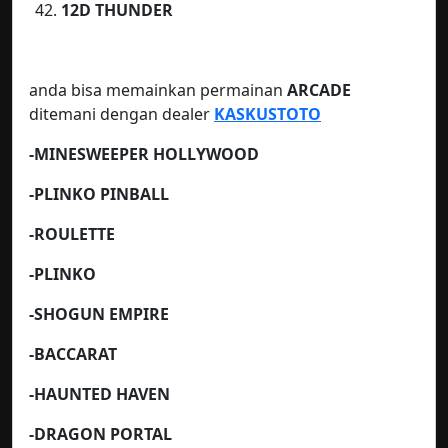
12D THUNDER
anda bisa memainkan permainan
ARCADE
ditemani dengan dealer
KASKUSTOTO
-MINESWEEPER HOLLYWOOD
-PLINKO PINBALL
-ROULETTE
-PLINKO
-SHOGUN EMPIRE
-BACCARAT
-HAUNTED HAVEN
-DRAGON PORTAL