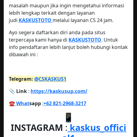
masalah maupun jika ingin mengetahui informasi
lebih lengkap terkait dengan layanan
judi
KASKUSTOTO
melalui layanan CS 24 jam.
Ayo segera daftarkan diri anda pada situs
terpercaya kami hanya di
KASKUSTOTO
. Untuk
info pendaftaran lebih lanjut boleh hubungi kontak
dibawah ini :
Telegram:
@CSKASKUS1
📎 Link
:
https://kaskusup.com/
☎️ What
sapp
:
+62 821-2968-3217
📱
INSTAGRAM
:
kaskus_offici