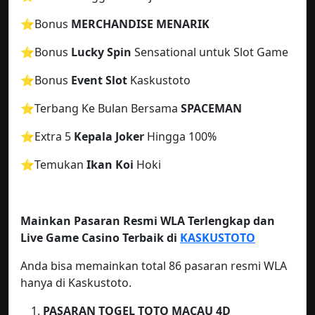
⭐️
Bonus
MERCHANDISE MENARIK
⭐️Bonus
Lucky Spin
Sensational untuk Slot Game
⭐️Bonus
Event Slot
Kaskustoto
⭐️Terbang Ke Bulan Bersama
SPACEMAN
⭐️Extra 5
Kepala Joker
Hingga 100%
⭐️Temukan
Ikan Koi
Hoki
Mainkan Pasaran Resmi WLA Terlengkap dan
Live Game Casino Terbaik di
KASKUSTOTO
Anda bisa memainkan total 86 pasaran resmi WLA
hanya di Kaskustoto.
PASARAN TOGEL TOTO MACAU
4D