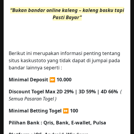
“Bukan bandar online kaleng – kaleng bosku tapi
Pasti Bayar”
Berikut ini merupakan informasi penting tentang
situs kaskustoto yang tidak dapat di jumpai pada
bandar lainnya seperti :
Minimal Deposit ⏩ 10.000
Discount Togel Max 2D 29% | 3D 59% | 4D 66%
(
Semua Pasaran Togel )
Minimal Betting Togel
⏩ 100
Pilihan Bank : Qris,
Bank, E-wallet, Pulsa