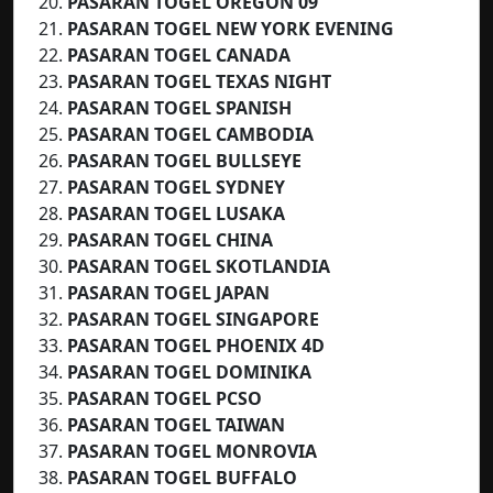
PASARAN TOGEL OREGON 09
PASARAN TOGEL NEW YORK EVENING
PASARAN TOGEL CANADA
PASARAN TOGEL
TEXAS NIGHT
PASARAN TOGEL
SPANISH
PASARAN TOGEL CAMBODIA
PASARAN TOGEL BULLSEYE
PASARAN TOGEL SYDNEY
PASARAN TOGEL LUSAKA
PASARAN TOGEL CHINA
PASARAN TOGEL SKOTLANDIA
PASARAN TOGEL JAPAN
PASARAN TOGEL SINGAPORE
PASARAN TOGEL PHOENIX 4D
PASARAN TOGEL DOMINIKA
PASARAN TOGEL PCSO
PASARAN TOGEL TAIWAN
PASARAN TOGEL MONROVIA
PASARAN TOGEL BUFFALO