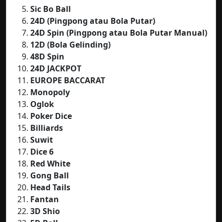
Sic Bo Ball
24D (Pingpong atau Bola Putar)
24D Spin (Pingpong atau Bola Putar Manual)
12D (Bola Gelinding)
48D Spin
24D JACKPOT
EUROPE BACCARAT
Monopoly
Oglok
Poker Dice
Billiards
Suwit
Dice 6
Red White
Gong Ball
Head Tails
Fantan
3D Shio