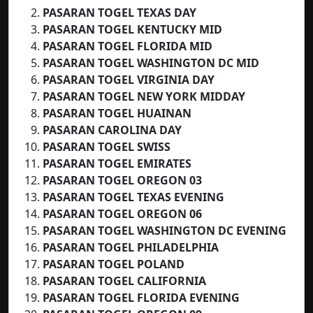
PASARAN TOGEL TEXAS DAY
PASARAN TOGEL KENTUCKY MID
PASARAN TOGEL
FLORIDA MID
PASARAN TOGEL WASHINGTON DC MID
PASARAN TOGEL VIRGINIA DAY
PASARAN TOGEL NEW YORK MIDDAY
PASARAN TOGEL HUAINAN
PASARAN CAROLINA DAY
PASARAN TOGEL SWISS
PASARAN TOGEL EMIRATES
PASARAN TOGEL OREGON 03
PASARAN TOGEL TEXAS EVENING
PASARAN TOGEL OREGON 06
PASARAN TOGEL WASHINGTON DC EVENING
PASARAN TOGEL PHILADELPHIA
PASARAN TOGEL POLAND
PASARAN TOGEL CALIFORNIA
PASARAN TOGEL FLORIDA EVENING