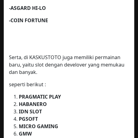
-ASGARD HI-LO
-COIN FORTUNE
Serta, di KASKUSTOTO juga memiliki permainan
baru, yaitu slot dengan develover yang memukau
dan banyak.
seperti berikut :
PRAGMATIC PLAY
HABANERO
IDN SLOT
PGSOFT
MICRO GAMING
GMW