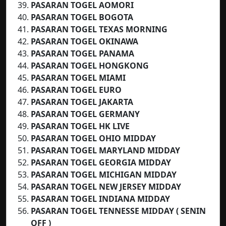
PASARAN TOGEL AOMORI
PASARAN TOGEL BOGOTA
PASARAN TOGEL TEXAS MORNING
PASARAN TOGEL OKINAWA
PASARAN TOGEL PANAMA
PASARAN TOGEL HONGKONG
PASARAN TOGEL MIAMI
PASARAN TOGEL EURO
PASARAN TOGEL
JAKARTA
PASARAN TOGEL GERMANY
PASARAN TOGEL HK LIVE
PASARAN TOGEL OHIO MIDDAY
PASARAN TOGEL MARYLAND MIDDAY
PASARAN TOGEL GEORGIA MIDDAY
PASARAN TOGEL MICHIGAN MIDDAY
PASARAN TOGEL NEW JERSEY MIDDAY
PASARAN TOGEL INDIANA MIDDAY
PASARAN TOGEL TENNESSE MIDDAY ( SENIN
OFF )