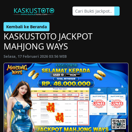
Kembali ke Beranda
KASKUSTOTO JACKPOT
MAHJONG WAYS
Selasa, 17 Februari 2026 03:56 WIB