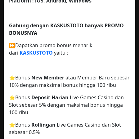
Platform :
iOS, Android, Windows
Gabung dengan KASKUSTOTO
banyak PROMO
BONUSNYA
⏩Dapatkan promo bonus menarik
dari
KASKUSTOTO
yaitu :
⭐️Bonus
New Member
atau Member Baru sebesar
10% dengan maksimal bonus hingga 100 ribu
⭐️Bonus
Deposit Harian
Live Games Casino dan
Slot sebesar 5% dengan maksimal bonus hingga
100 ribu
⭐️Bonus
Rollingan
Live Games Casino dan Slot
sebesar 0.5%