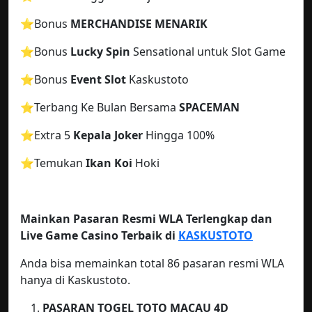
⭐️
Bonus
MERCHANDISE MENARIK
⭐️Bonus
Lucky Spin
Sensational untuk Slot Game
⭐️Bonus
Event Slot
Kaskustoto
⭐️Terbang Ke Bulan Bersama
SPACEMAN
⭐️Extra 5
Kepala Joker
Hingga 100%
⭐️Temukan
Ikan Koi
Hoki
Mainkan Pasaran Resmi WLA Terlengkap dan
Live Game Casino Terbaik di
KASKUSTOTO
Anda bisa memainkan total 86 pasaran resmi WLA
hanya di Kaskustoto.
PASARAN TOGEL TOTO MACAU
4D