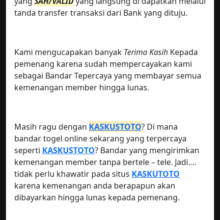
yang
SAH/VALID
yang langsung di dapatkan melalui
tanda transfer transaksi dari Bank yang dituju.
Kami mengucapakan banyak
Terima Kasih
Kepada
pemenang karena sudah mempercayakan kami
sebagai Bandar Tepercaya yang membayar semua
kemenangan member hingga lunas.
Masih ragu dengan
KASKUSTOTO
? Di mana
bandar togel online sekarang yang terpercaya
seperti
KASKUSTOTO
? Bandar yang mengirimkan
kemenangan member tanpa bertele – tele. Jadi….
tidak perlu khawatir pada situs
KASKUTOTO
karena kemenangan anda berapapun akan
dibayarkan hingga lunas kepada pemenang.