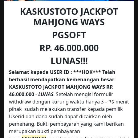
KASKUSTOTO JACKPOT
MAHJONG WAYS
PGSOFT
RP. 46.000.000
LUNAS!!!
Selamat kepada USER ID : ***HOK*** Telah
berhasil mendapatkan kemenangan besar
KASKUSTOTO JACKPOT MAHJONG WAYS RP.
46.000.000 -
LUNAS
. Setelah mengisi formulir
withdraw dengan kurung waktu hanya
5 – 10
menit
pihak
sudah melakukan transfer kepada pemilik
Userid dan dana sudah dapat dicairkan oleh
pemenang. Bukti pembayaran yang kami berikan
merupakan bukti pembayaran