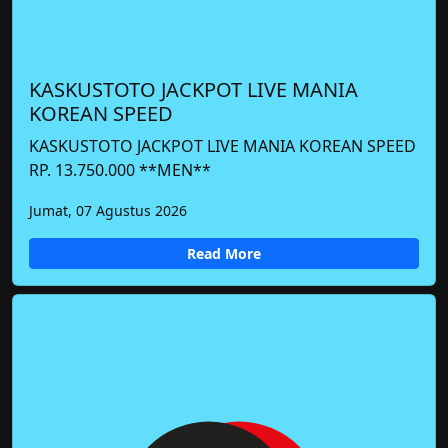
KASKUSTOTO JACKPOT LIVE MANIA
KOREAN SPEED
KASKUSTOTO JACKPOT LIVE MANIA KOREAN SPEED
RP. 13.750.000 **MEN**
Jumat, 07 Agustus 2026
Read More