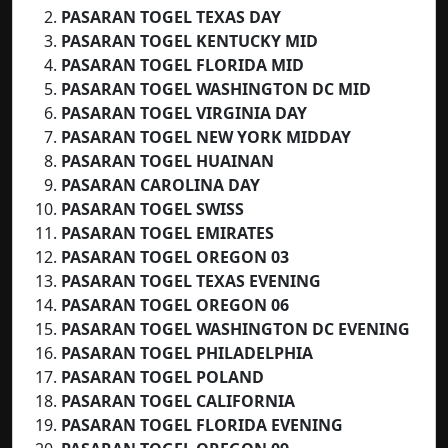
PASARAN TOGEL TEXAS DAY
PASARAN TOGEL KENTUCKY MID
PASARAN TOGEL
FLORIDA MID
PASARAN TOGEL WASHINGTON DC MID
PASARAN TOGEL VIRGINIA DAY
PASARAN TOGEL NEW YORK MIDDAY
PASARAN TOGEL HUAINAN
PASARAN CAROLINA DAY
PASARAN TOGEL SWISS
PASARAN TOGEL EMIRATES
PASARAN TOGEL OREGON 03
PASARAN TOGEL TEXAS EVENING
PASARAN TOGEL OREGON 06
PASARAN TOGEL WASHINGTON DC EVENING
PASARAN TOGEL PHILADELPHIA
PASARAN TOGEL POLAND
PASARAN TOGEL CALIFORNIA
PASARAN TOGEL FLORIDA EVENING