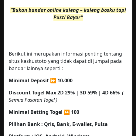
“Bukan bandar online kaleng – kaleng bosku tapi
Pasti Bayar”
Berikut ini merupakan informasi penting tentang
situs kaskustoto yang tidak dapat di jumpai pada
bandar lainnya seperti :
Minimal Deposit ⏩ 10.000
Discount Togel Max 2D 29% | 3D 59% | 4D 66%
(
Semua Pasaran Togel )
Minimal Betting Togel
⏩ 100
Pilihan Bank : Qris,
Bank, E-wallet, Pulsa