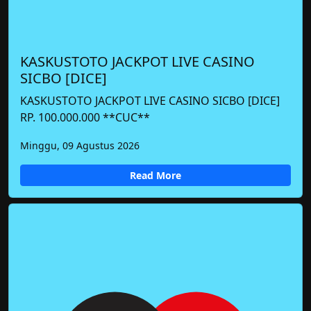
KASKUSTOTO JACKPOT LIVE CASINO
SICBO [DICE]
KASKUSTOTO JACKPOT LIVE CASINO SICBO [DICE]
RP. 100.000.000 **CUC**
Minggu, 09 Agustus 2026
Read More