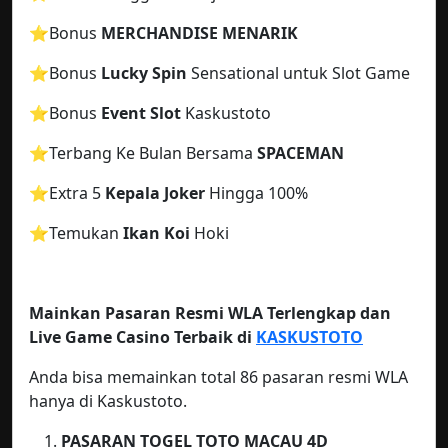
⭐️
Bonus
MERCHANDISE MENARIK
⭐️Bonus
Lucky Spin
Sensational untuk Slot Game
⭐️Bonus
Event Slot
Kaskustoto
⭐️Terbang Ke Bulan Bersama
SPACEMAN
⭐️Extra 5
Kepala Joker
Hingga 100%
⭐️Temukan
Ikan Koi
Hoki
Mainkan Pasaran Resmi WLA Terlengkap dan
Live Game Casino Terbaik di
KASKUSTOTO
Anda bisa memainkan total 86 pasaran resmi WLA
hanya di Kaskustoto.
PASARAN TOGEL TOTO MACAU
4D