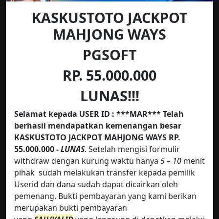
KASKUSTOTO JACKPOT
MAHJONG WAYS
PGSOFT
RP. 55.000.000
LUNAS!!!
Selamat kepada USER ID : ***MAR*** Telah
berhasil mendapatkan kemenangan besar
KASKUSTOTO JACKPOT MAHJONG WAYS RP.
55.000.000 -
LUNAS
. Setelah mengisi formulir
withdraw dengan kurung waktu hanya
5 – 10
menit
pihak
sudah melakukan transfer kepada pemilik
Userid dan dana sudah dapat dicairkan oleh
pemenang. Bukti pembayaran yang kami berikan
merupakan bukti pembayaran