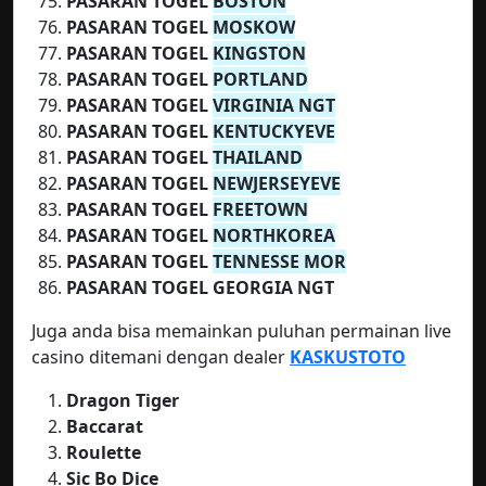
PASARAN TOGEL
BOSTON
PASARAN TOGEL
MOSKOW
PASARAN TOGEL
KINGSTON
PASARAN TOGEL
PORTLAND
PASARAN TOGEL
VIRGINIA NGT
PASARAN TOGEL
KENTUCKYEVE
PASARAN TOGEL
THAILAND
PASARAN TOGEL
NEWJERSEYEVE
PASARAN TOGEL
FREETOWN
PASARAN TOGEL
NORTHKOREA
PASARAN TOGEL
TENNESSE MOR
PASARAN TOGEL GEORGIA NGT
Juga anda bisa memainkan puluhan permainan live
casino ditemani dengan dealer
KASKUSTOTO
Dragon Tiger
Baccarat
Roulette
Sic Bo Dice