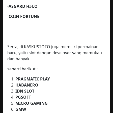
-ASGARD HI-LO
-COIN FORTUNE
Serta, di KASKUSTOTO juga memiliki permainan
baru, yaitu slot dengan develover yang memukau
dan banyak.
seperti berikut :
PRAGMATIC PLAY
HABANERO
IDN SLOT
PGSOFT
MICRO GAMING
GMW