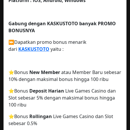
Platform :
iOS, Android, Windows
Gabung dengan KASKUSTOTO
banyak PROMO
BONUSNYA
⏩Dapatkan promo bonus menarik
dari
KASKUSTOTO
yaitu :
⭐️Bonus
New Member
atau Member Baru sebesar
10% dengan maksimal bonus hingga 100 ribu
⭐️Bonus
Deposit Harian
Live Games Casino dan
Slot sebesar 5% dengan maksimal bonus hingga
100 ribu
⭐️Bonus
Rollingan
Live Games Casino dan Slot
sebesar 0.5%