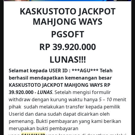
KASKUSTOTO JACKPOT
MAHJONG WAYS
PGSOFT
RP 39.920.000
LUNAS!!!
Selamat kepada USER ID : ***AGU*** Telah
berhasil mendapatkan kemenangan besar
KASKUSTOTO JACKPOT MAHJONG WAYS RP
39.920.000 -
LUNAS
. Setelah mengisi formulir
withdraw dengan kurung waktu hanya
5 – 10
menit
pihak
sudah melakukan transfer kepada pemilik
Userid dan dana sudah dapat dicairkan oleh
pemenang. Bukti pembayaran yang kami berikan
merupakan bukti pembayaran