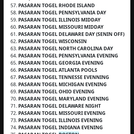
PASARAN TOGEL RHODE ISLAND
PASARAN TOGEL PENNSYLVANIA DAY
PASARAN TOGEL ILLINOIS MIDDAY
PASARAN TOGEL MISSOURI MIDDAY
PASARAN TOGEL DELAWARE DAY (SENIN OFF)
PASARAN TOGEL WISCONSIN
PASARAN TOGEL NORTH CAROLINA DAY
PASARAN TOGEL PENNSYLVANIA EVENING
PASARAN TOGEL GEORGIA EVENING
PASARAN TOGEL ATLANTA POOLS
PASARAN TOGEL TENNESSE EVENNING
PASARAN TOGEL MICHIGAN EVENING
PASARAN TOGEL OHIO EVENING
PASARAN TOGEL MARYLAND EVENING
PASARAN TOGEL DELAWARE NIGHT
PASARAN TOGEL MISSOURI EVENING
PASARAN TOGEL ILLINOIS EVENING
PASARAN TOGEL INDIANA EVENING