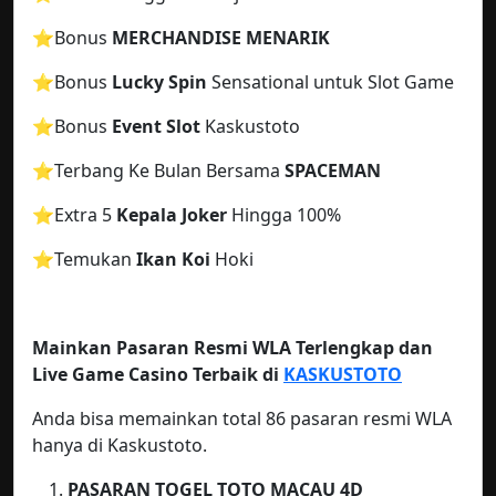
⭐️
Bonus
MERCHANDISE MENARIK
⭐️Bonus
Lucky Spin
Sensational untuk Slot Game
⭐️Bonus
Event Slot
Kaskustoto
⭐️Terbang Ke Bulan Bersama
SPACEMAN
⭐️Extra 5
Kepala Joker
Hingga 100%
⭐️Temukan
Ikan Koi
Hoki
Mainkan Pasaran Resmi WLA Terlengkap dan
Live Game Casino Terbaik di
KASKUSTOTO
Anda bisa memainkan total 86 pasaran resmi WLA
hanya di Kaskustoto.
PASARAN TOGEL TOTO MACAU
4D