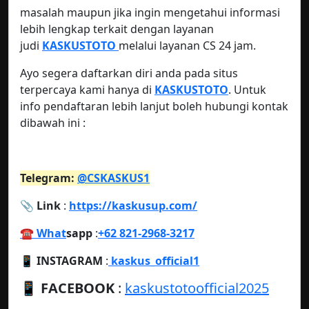
masalah maupun jika ingin mengetahui informasi
lebih lengkap terkait dengan layanan
judi
KASKUSTOTO
melalui layanan CS 24 jam.
Ayo segera daftarkan diri anda pada situs
terpercaya kami hanya di
KASKUSTOTO
. Untuk
info pendaftaran lebih lanjut boleh hubungi kontak
dibawah ini :
Telegram:
@CSKASKUS1
📎 Link
:
https://kaskusup.com/
☎️ What
sapp
:
+62 821-2968-3217
📱 INSTAGRAM
:
kaskus_official1
📱
FACEBOOK
:
kaskustotoofficial2025