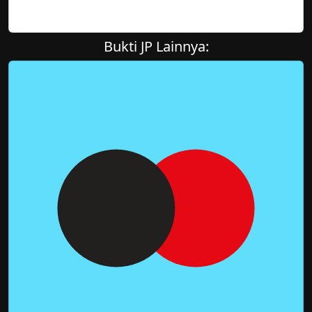
Bukti JP Lainnya: