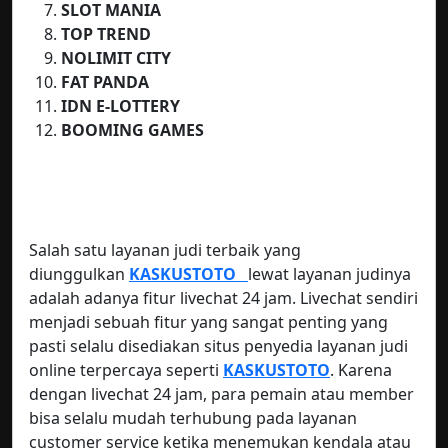
SLOT MANIA
TOP TREND
NOLIMIT CITY
FAT PANDA
IDN E-LOTTERY
BOOMING GAMES
Salah satu layanan judi terbaik yang
diunggulkan
KASKUSTOTO
lewat layanan judinya
adalah adanya fitur livechat 24 jam. Livechat sendiri
menjadi sebuah fitur yang sangat penting yang
pasti selalu disediakan situs penyedia layanan judi
online terpercaya seperti
KASKUSTOTO
. Karena
dengan livechat 24 jam, para pemain atau member
bisa selalu mudah terhubung pada layanan
customer service ketika menemukan kendala atau