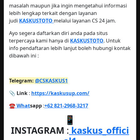
masalah maupun jika ingin mengetahui informasi
lebih lengkap terkait dengan layanan
judi
KASKUSTOTO
melalui layanan CS 24 jam.
Ayo segera daftarkan diri anda pada situs
terpercaya kami hanya di
KASKUSTOTO
. Untuk
info pendaftaran lebih lanjut boleh hubungi kontak
dibawah ini :
Telegram:
@CSKASKUS1
📎 Link
:
https://kaskusup.com/
☎️ What
sapp
:
+62 821-2968-3217
📱
INSTAGRAM
:
kaskus_offici