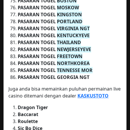
PASARAN TOGEL
BOSTON
PASARAN TOGEL
MOSKOW
PASARAN TOGEL
KINGSTON
PASARAN TOGEL
PORTLAND
PASARAN TOGEL
VIRGINIA NGT
PASARAN TOGEL
KENTUCKYEVE
PASARAN TOGEL
THAILAND
PASARAN TOGEL
NEWJERSEYEVE
PASARAN TOGEL
FREETOWN
PASARAN TOGEL
NORTHKOREA
PASARAN TOGEL
TENNESSE MOR
PASARAN TOGEL GEORGIA NGT
Juga anda bisa memainkan puluhan permainan live
casino ditemani dengan dealer
KASKUSTOTO
Dragon Tiger
Baccarat
Roulette
Sic Bo Dice