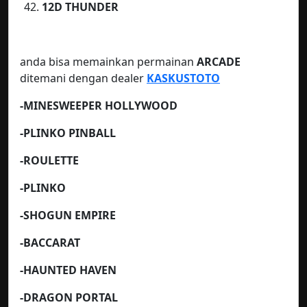
12D THUNDER
anda bisa memainkan permainan
ARCADE
ditemani dengan dealer
KASKUSTOTO
-MINESWEEPER HOLLYWOOD
-PLINKO PINBALL
-ROULETTE
-PLINKO
-SHOGUN EMPIRE
-BACCARAT
-HAUNTED HAVEN
-DRAGON PORTAL