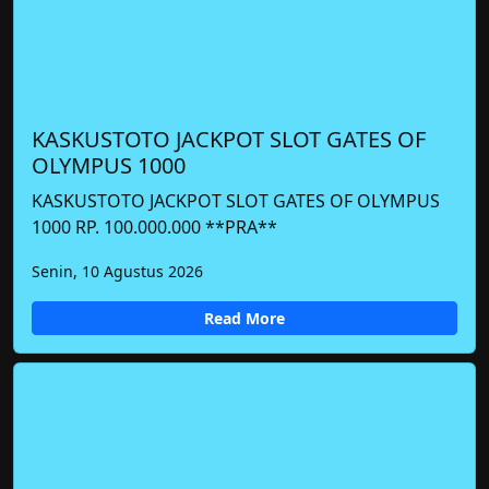
KASKUSTOTO JACKPOT SLOT GATES OF
OLYMPUS 1000
KASKUSTOTO JACKPOT SLOT GATES OF OLYMPUS
1000 RP. 100.000.000 **PRA**
Senin, 10 Agustus 2026
Read More