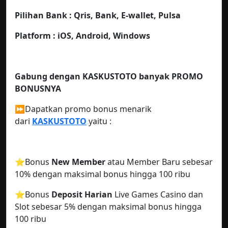
Pilihan Bank : Qris,
Bank, E-wallet, Pulsa
Platform :
iOS, Android, Windows
Gabung dengan KASKUSTOTO
banyak PROMO
BONUSNYA
⏩Dapatkan promo bonus menarik
dari
KASKUSTOTO
yaitu :
⭐️Bonus
New Member
atau Member Baru sebesar
10% dengan maksimal bonus hingga 100 ribu
⭐️Bonus
Deposit Harian
Live Games Casino dan
Slot sebesar 5% dengan maksimal bonus hingga
100 ribu