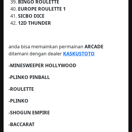
BINGO ROULETTE
EUROPE ROULETTE 1
SICBO DICE
12D THUNDER
anda bisa memainkan permainan
ARCADE
ditemani dengan dealer
KASKUSTOTO
-MINESWEEPER HOLLYWOOD
-PLINKO PINBALL
-ROULETTE
-PLINKO
-SHOGUN EMPIRE
-BACCARAT