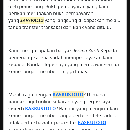
oleh pemenang. Bukti pembayaran yang kami
berikan merupakan bukti pembayaran
yang
SAH/VALID
yang langsung di dapatkan melalui
tanda transfer transaksi dari Bank yang dituju.
Kami mengucapakan banyak
Terima Kasih
Kepada
pemenang karena sudah mempercayakan kami
sebagai Bandar Tepercaya yang membayar semua
kemenangan member hingga lunas.
Masih ragu dengan
KASKUSTOTO
? Di mana
bandar togel online sekarang yang terpercaya
seperti
KASKUSTOTO
? Bandar yang mengirimkan
kemenangan member tanpa bertele – tele. Jadi….
tidak perlu khawatir pada situs
KASKUTOTO
karena kemenangan anda berapapun akan