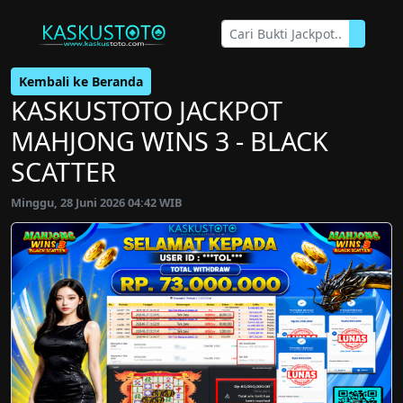
Kembali ke Beranda
KASKUSTOTO JACKPOT
MAHJONG WINS 3 - BLACK
SCATTER
Minggu, 28 Juni 2026 04:42 WIB