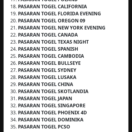
PASARAN TOGEL CALIFORNIA
PASARAN TOGEL FLORIDA EVENING
PASARAN TOGEL OREGON 09
PASARAN TOGEL NEW YORK EVENING
PASARAN TOGEL CANADA
PASARAN TOGEL
TEXAS NIGHT
PASARAN TOGEL
SPANISH
PASARAN TOGEL CAMBODIA
PASARAN TOGEL BULLSEYE
PASARAN TOGEL SYDNEY
PASARAN TOGEL LUSAKA
PASARAN TOGEL CHINA
PASARAN TOGEL SKOTLANDIA
PASARAN TOGEL JAPAN
PASARAN TOGEL SINGAPORE
PASARAN TOGEL PHOENIX 4D
PASARAN TOGEL DOMINIKA
PASARAN TOGEL PCSO