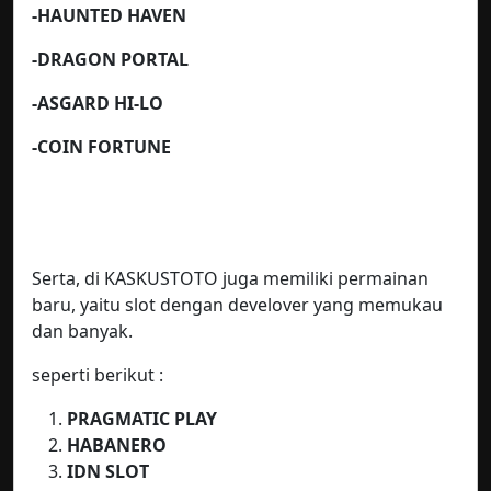
-HAUNTED HAVEN
-DRAGON PORTAL
-ASGARD HI-LO
-COIN FORTUNE
Serta, di KASKUSTOTO juga memiliki permainan
baru, yaitu slot dengan develover yang memukau
dan banyak.
seperti berikut :
PRAGMATIC PLAY
HABANERO
IDN SLOT