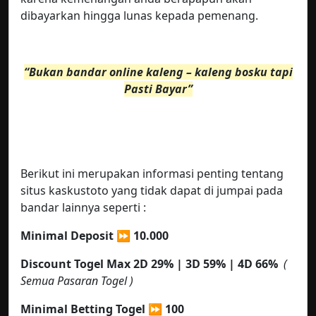
dibayarkan hingga lunas kepada pemenang.
“Bukan bandar online kaleng – kaleng bosku tapi
Pasti Bayar”
Berikut ini merupakan informasi penting tentang
situs kaskustoto yang tidak dapat di jumpai pada
bandar lainnya seperti :
Minimal Deposit ⏩ 10.000
Discount Togel Max 2D 29% | 3D 59% | 4D 66%
(
Semua Pasaran Togel )
Minimal Betting Togel
⏩ 100