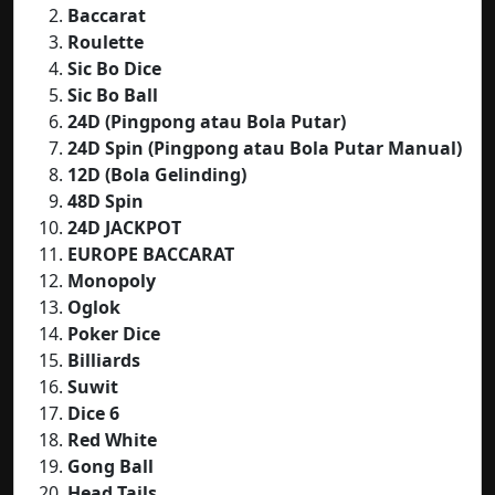
Baccarat
Roulette
Sic Bo Dice
Sic Bo Ball
24D (Pingpong atau Bola Putar)
24D Spin (Pingpong atau Bola Putar Manual)
12D (Bola Gelinding)
48D Spin
24D JACKPOT
EUROPE BACCARAT
Monopoly
Oglok
Poker Dice
Billiards
Suwit
Dice 6
Red White
Gong Ball
Head Tails