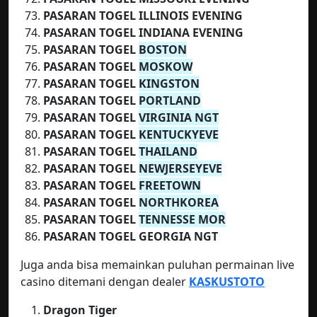
PASARAN TOGEL ILLINOIS EVENING
PASARAN TOGEL INDIANA EVENING
PASARAN TOGEL
BOSTON
PASARAN TOGEL
MOSKOW
PASARAN TOGEL
KINGSTON
PASARAN TOGEL
PORTLAND
PASARAN TOGEL
VIRGINIA NGT
PASARAN TOGEL
KENTUCKYEVE
PASARAN TOGEL
THAILAND
PASARAN TOGEL
NEWJERSEYEVE
PASARAN TOGEL
FREETOWN
PASARAN TOGEL
NORTHKOREA
PASARAN TOGEL
TENNESSE MOR
PASARAN TOGEL GEORGIA NGT
Juga anda bisa memainkan puluhan permainan live
casino ditemani dengan dealer
KASKUSTOTO
Dragon Tiger