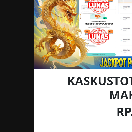
KASKUSTOT
MA
RP