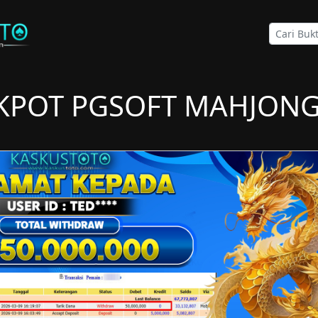
KPOT PGSOFT MAHJONG