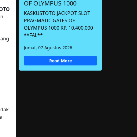
OF OLYMPUS 1000
TOTO
KASKUSTOTO JACKPOT SLOT
an
PRAGMATIC GATES OF
OLYMPUS 1000 RP. 10.400.000
**FAL**
yang
Jumat, 07 Agustus 2026
Read More
idak
a