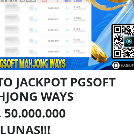
O JACKPOT PGSOFT
HJONG WAYS
. 50.000.000
LUNAS!!!