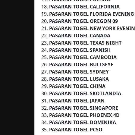
PASARAN TOGEL CALIFORNIA
PASARAN TOGEL FLORIDA EVENING
PASARAN TOGEL OREGON 09
PASARAN TOGEL NEW YORK EVENI
PASARAN TOGEL CANADA
PASARAN TOGEL
TEXAS NIGHT
PASARAN TOGEL
SPANISH
PASARAN TOGEL CAMBODIA
PASARAN TOGEL BULLSEYE
PASARAN TOGEL SYDNEY
PASARAN TOGEL LUSAKA
PASARAN TOGEL CHINA
PASARAN TOGEL SKOTLANDIA
PASARAN TOGEL JAPAN
PASARAN TOGEL SINGAPORE
PASARAN TOGEL PHOENIX 4D
PASARAN TOGEL DOMINIKA
PASARAN TOGEL PCSO