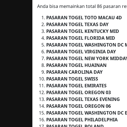
Anda bisa memainkan total 86 pasaran re
PASARAN TOGEL TOTO MACAU
4D
PASARAN TOGEL TEXAS DAY
PASARAN TOGEL KENTUCKY MID
PASARAN TOGEL
FLORIDA MID
PASARAN TOGEL WASHINGTON DC 
PASARAN TOGEL VIRGINIA DAY
PASARAN TOGEL NEW YORK MIDDA
PASARAN TOGEL HUAINAN
PASARAN CAROLINA DAY
PASARAN TOGEL SWISS
PASARAN TOGEL EMIRATES
PASARAN TOGEL OREGON 03
PASARAN TOGEL TEXAS EVENING
PASARAN TOGEL OREGON 06
PASARAN TOGEL WASHINGTON DC 
PASARAN TOGEL PHILADELPHIA
PASARAN TOGEL POLAND