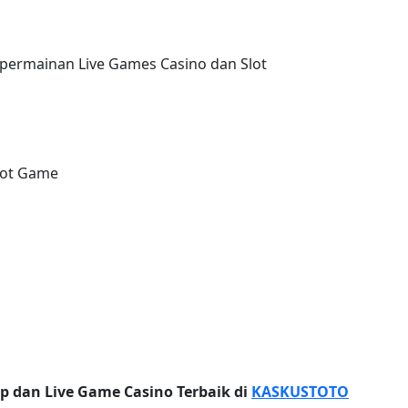
permainan Live Games Casino dan Slot
lot Game
 dan Live Game Casino Terbaik di
KASKUSTOTO