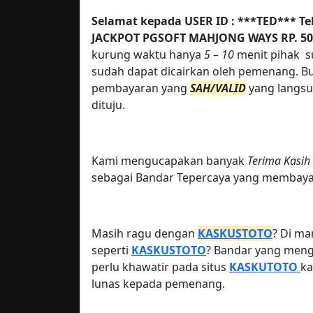
Selamat kepada USER ID : ***TED*** 
JACKPOT PGSOFT MAHJONG WAYS RP. 50.
kurung waktu hanya
5 – 10
menit pihak
s
sudah dapat dicairkan oleh pemenang. B
pembayaran yang
SAH/VALID
yang langsun
dituju.
Kami mengucapakan banyak
Terima Kasih
sebagai Bandar Tepercaya yang membay
Masih ragu dengan
KASKUSTOTO
? Di ma
seperti
KASKUSTOTO
? Bandar yang meng
perlu khawatir pada situs
KASKUTOTO
ka
lunas kepada pemenang.