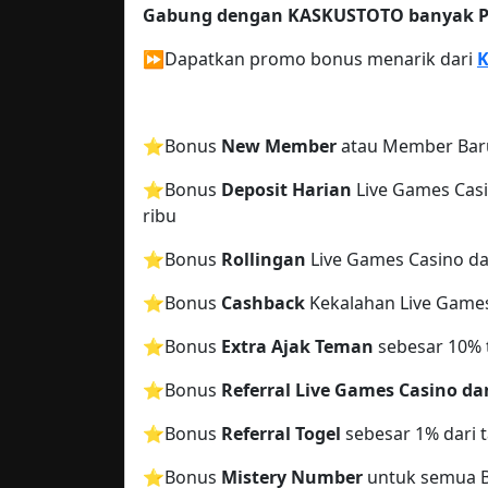
Gabung dengan KASKUSTOTO
banyak
⏩Dapatkan promo bonus menarik dari
⭐️Bonus
New Member
atau Member Baru
⭐️Bonus
Deposit Harian
Live Games Casi
ribu
⭐️Bonus
Rollingan
Live Games Casino da
⭐️Bonus
Cashback
Kekalahan Live Games
⭐️Bonus
Extra Ajak Teman
sebesar 10% 
⭐️Bonus
Referral Live Games Casino da
⭐️Bonus
Referral Togel
sebesar 1% dari 
⭐️Bonus
Mistery Number
untuk semua Be