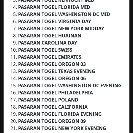
PASARAN TOGEL
FLORIDA MID
PASARAN TOGEL WASHINGTON DC MID
PASARAN TOGEL VIRGINIA DAY
PASARAN TOGEL NEW YORK MIDDAY
PASARAN TOGEL HUAINAN
PASARAN CAROLINA DAY
PASARAN TOGEL SWISS
PASARAN TOGEL EMIRATES
PASARAN TOGEL OREGON 03
PASARAN TOGEL TEXAS EVENING
PASARAN TOGEL OREGON 06
PASARAN TOGEL WASHINGTON DC EVENING
PASARAN TOGEL PHILADELPHIA
PASARAN TOGEL POLAND
PASARAN TOGEL CALIFORNIA
PASARAN TOGEL FLORIDA EVENING
PASARAN TOGEL OREGON 09
PASARAN TOGEL NEW YORK EVENING