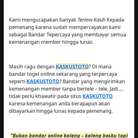
Kami mengucapakan banyak
Terima Kasih
Kepada
pemenang karena sudah mempercayakan kami
sebagai Bandar Tepercaya yang membayar semua
kemenangan member hingga lunas.
Masih ragu dengan
KASKUSTOTO
? Di mana
bandar togel online sekarang yang terpercaya
seperti
KASKUSTOTO
? Bandar yang mengirimkan
kemenangan member tanpa bertele – tele. Jadi….
tidak perlu khawatir pada situs
KASKUTOTO
karena kemenangan anda berapapun akan
dibayarkan hingga lunas kepada pemenang.
“Bukan bandar online kaleng – kaleng bosku tapi