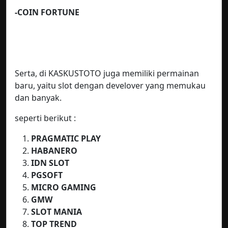
-COIN FORTUNE
Serta, di KASKUSTOTO juga memiliki permainan
baru, yaitu slot dengan develover yang memukau
dan banyak.
seperti berikut :
PRAGMATIC PLAY
HABANERO
IDN SLOT
PGSOFT
MICRO GAMING
GMW
SLOT MANIA
TOP TREND