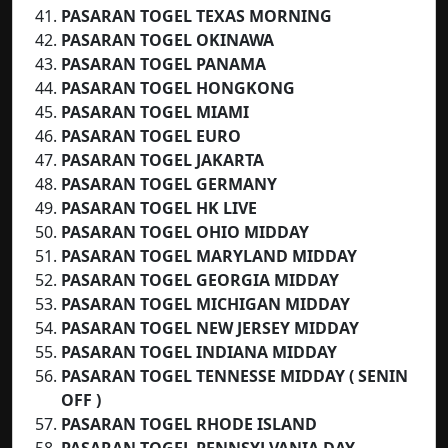
PASARAN TOGEL TEXAS MORNING
PASARAN TOGEL OKINAWA
PASARAN TOGEL PANAMA
PASARAN TOGEL HONGKONG
PASARAN TOGEL MIAMI
PASARAN TOGEL EURO
PASARAN TOGEL
JAKARTA
PASARAN TOGEL GERMANY
PASARAN TOGEL HK LIVE
PASARAN TOGEL OHIO MIDDAY
PASARAN TOGEL MARYLAND MIDDAY
PASARAN TOGEL GEORGIA MIDDAY
PASARAN TOGEL MICHIGAN MIDDAY
PASARAN TOGEL NEW JERSEY MIDDAY
PASARAN TOGEL INDIANA MIDDAY
PASARAN TOGEL TENNESSE MIDDAY ( SENIN
OFF )
PASARAN TOGEL RHODE ISLAND
PASARAN TOGEL PENNSYLVANIA DAY