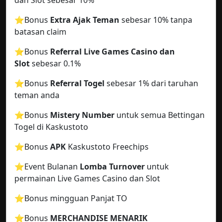
⭐️Bonus
Extra Ajak Teman
sebesar 10% tanpa
batasan claim
⭐️Bonus
Referral Live Games Casino dan
Slot
sebesar 0.1%
⭐️Bonus
Referral Togel
sebesar 1% dari taruhan
teman anda
⭐️Bonus
Mistery Number
untuk semua Bettingan
Togel di Kaskustoto
⭐️Bonus
APK
Kaskustoto Freechips
⭐️Event Bulanan
Lomba Turnover
untuk
permainan Live Games Casino dan Slot
⭐️Bonus mingguan Panjat TO
⭐️
Bonus
MERCHANDISE MENARIK