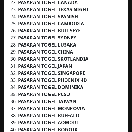
PASARAN TOGEL CANADA
PASARAN TOGEL
TEXAS NIGHT
PASARAN TOGEL
SPANISH
PASARAN TOGEL CAMBODIA
PASARAN TOGEL BULLSEYE
PASARAN TOGEL SYDNEY
PASARAN TOGEL LUSAKA
PASARAN TOGEL CHINA
PASARAN TOGEL SKOTLANDIA
PASARAN TOGEL JAPAN
PASARAN TOGEL SINGAPORE
PASARAN TOGEL PHOENIX 4D
PASARAN TOGEL DOMINIKA
PASARAN TOGEL PCSO
PASARAN TOGEL TAIWAN
PASARAN TOGEL MONROVIA
PASARAN TOGEL BUFFALO
PASARAN TOGEL AOMORI
PASARAN TOGEL BOGOTA