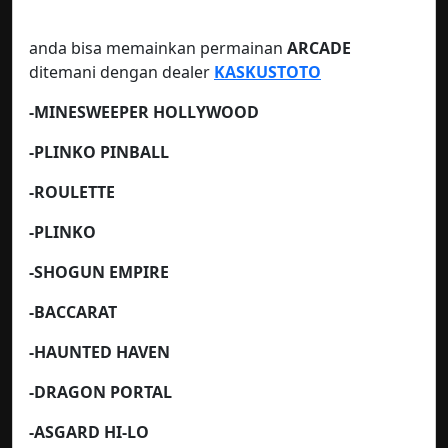
anda bisa memainkan permainan
ARCADE
ditemani dengan dealer
KASKUSTOTO
-MINESWEEPER HOLLYWOOD
-PLINKO PINBALL
-ROULETTE
-PLINKO
-SHOGUN EMPIRE
-BACCARAT
-HAUNTED HAVEN
-DRAGON PORTAL
-ASGARD HI-LO