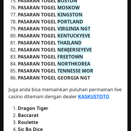
PASARAN TOGEL
BOSTON
PASARAN TOGEL
MOSKOW
PASARAN TOGEL
KINGSTON
PASARAN TOGEL
PORTLAND
PASARAN TOGEL
VIRGINIA NGT
PASARAN TOGEL
KENTUCKYEVE
PASARAN TOGEL
THAILAND
PASARAN TOGEL
NEWJERSEYEVE
PASARAN TOGEL
FREETOWN
PASARAN TOGEL
NORTHKOREA
PASARAN TOGEL
TENNESSE MOR
PASARAN TOGEL GEORGIA NGT
Juga anda bisa memainkan puluhan permainan live
casino ditemani dengan dealer
KASKUSTOTO
Dragon Tiger
Baccarat
Roulette
Sic Bo Dice