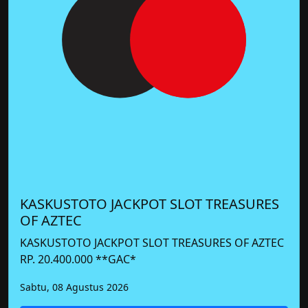
KASKUSTOTO JACKPOT SLOT TREASURES
OF AZTEC
KASKUSTOTO JACKPOT SLOT TREASURES OF AZTEC
RP. 20.400.000 **GAC*
Sabtu, 08 Agustus 2026