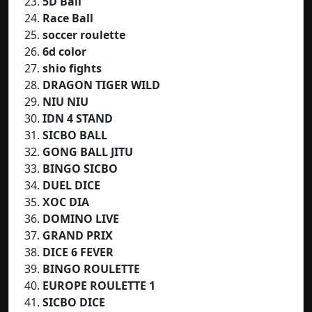
5D Ball
Race Ball
soccer roulette
6d color
shio fights
DRAGON TIGER WILD
NIU NIU
IDN 4 STAND
SICBO BALL
GONG BALL JITU
BINGO SICBO
DUEL DICE
XOC DIA
DOMINO LIVE
GRAND PRIX
DICE 6 FEVER
BINGO ROULETTE
EUROPE ROULETTE 1
SICBO DICE