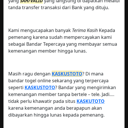
yang
SAH/VALID
yang langsung di dapatkan melalui
tanda transfer transaksi dari Bank yang dituju.
Kami mengucapakan banyak
Terima Kasih
Kepada
pemenang karena sudah mempercayakan kami
sebagai Bandar Tepercaya yang membayar semua
kemenangan member hingga lunas.
Masih ragu dengan
KASKUSTOTO
? Di mana
bandar togel online sekarang yang terpercaya
seperti
KASKUSTOTO
? Bandar yang mengirimkan
kemenangan member tanpa bertele – tele. Jadi….
tidak perlu khawatir pada situs
KASKUTOTO
karena kemenangan anda berapapun akan
dibayarkan hingga lunas kepada pemenang.