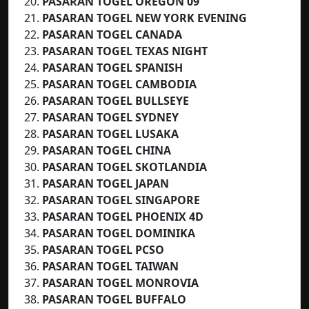
PASARAN TOGEL OREGON 09
PASARAN TOGEL NEW YORK EVENING
PASARAN TOGEL CANADA
PASARAN TOGEL
TEXAS NIGHT
PASARAN TOGEL
SPANISH
PASARAN TOGEL CAMBODIA
PASARAN TOGEL BULLSEYE
PASARAN TOGEL SYDNEY
PASARAN TOGEL LUSAKA
PASARAN TOGEL CHINA
PASARAN TOGEL SKOTLANDIA
PASARAN TOGEL JAPAN
PASARAN TOGEL SINGAPORE
PASARAN TOGEL PHOENIX 4D
PASARAN TOGEL DOMINIKA
PASARAN TOGEL PCSO
PASARAN TOGEL TAIWAN
PASARAN TOGEL MONROVIA
PASARAN TOGEL BUFFALO