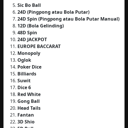
Sic Bo Ball
24D (Pingpong atau Bola Putar)
24D Spin (Pingpong atau Bola Putar Manual)
12D (Bola Gelinding)
48D Spin
24D JACKPOT
EUROPE BACCARAT
Monopoly
Oglok
Poker Dice
Billiards
Suwit
Dice 6
Red White
Gong Ball
Head Tails
Fantan
3D Shio