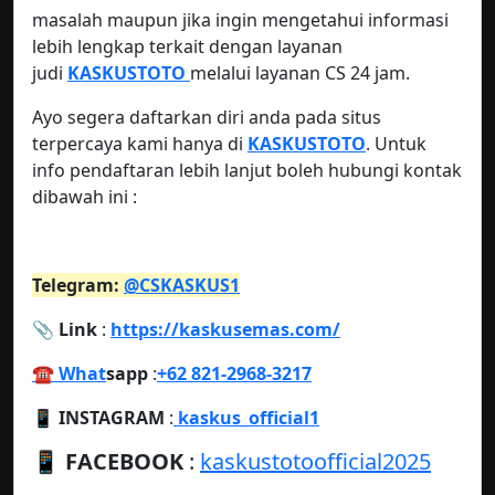
masalah maupun jika ingin mengetahui informasi
lebih lengkap terkait dengan layanan
judi
KASKUSTOTO
melalui layanan CS 24 jam.
Ayo segera daftarkan diri anda pada situs
terpercaya kami hanya di
KASKUSTOTO
. Untuk
info pendaftaran lebih lanjut boleh hubungi kontak
dibawah ini :
Telegram:
@CSKASKUS1
📎 Link
:
https://kaskusemas.com/
☎️ What
sapp
:
+62 821-2968-3217
📱 INSTAGRAM
:
kaskus_official1
📱
FACEBOOK
:
kaskustotoofficial2025