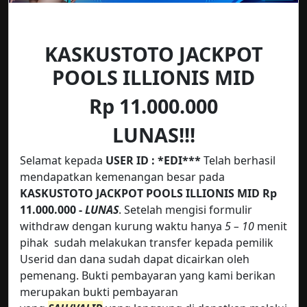
KASKUSTOTO JACKPOT
POOLS ILLIONIS MID
Rp 11.000.000
LUNAS!!!
Selamat kepada
USER ID : *EDI***
Telah berhasil
mendapatkan kemenangan besar pada
KASKUSTOTO JACKPOT POOLS ILLIONIS MID Rp
11.000.000 -
LUNAS
. Setelah mengisi formulir
withdraw dengan kurung waktu hanya
5 – 10
menit
pihak
sudah melakukan transfer kepada pemilik
Userid dan dana sudah dapat dicairkan oleh
pemenang. Bukti pembayaran yang kami berikan
merupakan bukti pembayaran