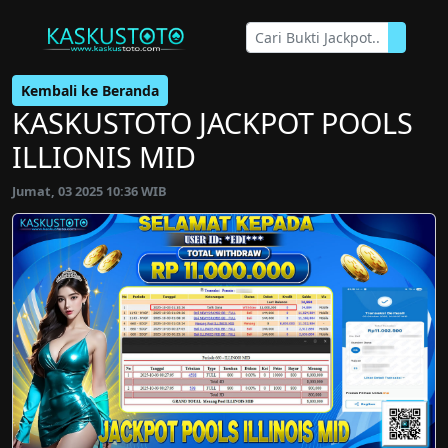
Kembali ke Beranda
KASKUSTOTO JACKPOT POOLS
ILLIONIS MID
Jumat, 03 2025 10:36 WIB