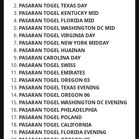
PASARAN TOGEL TEXAS DAY
PASARAN TOGEL KENTUCKY MID
PASARAN TOGEL
FLORIDA MID
PASARAN TOGEL WASHINGTON DC MID
PASARAN TOGEL VIRGINIA DAY
PASARAN TOGEL NEW YORK MIDDAY
PASARAN TOGEL HUAINAN
PASARAN CAROLINA DAY
PASARAN TOGEL SWISS
PASARAN TOGEL EMIRATES
PASARAN TOGEL OREGON 03
PASARAN TOGEL TEXAS EVENING
PASARAN TOGEL OREGON 06
PASARAN TOGEL WASHINGTON DC EVENING
PASARAN TOGEL PHILADELPHIA
PASARAN TOGEL POLAND
PASARAN TOGEL CALIFORNIA
PASARAN TOGEL FLORIDA EVENING