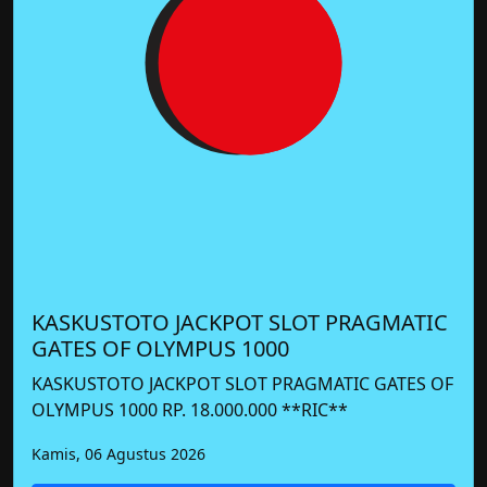
KASKUSTOTO JACKPOT SLOT PRAGMATIC
GATES OF OLYMPUS 1000
KASKUSTOTO JACKPOT SLOT PRAGMATIC GATES OF
OLYMPUS 1000 RP. 18.000.000 **RIC**
Kamis, 06 Agustus 2026