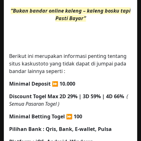
“Bukan bandar online kaleng – kaleng bosku tapi
Pasti Bayar”
Berikut ini merupakan informasi penting tentang
situs kaskustoto yang tidak dapat di jumpai pada
bandar lainnya seperti :
Minimal Deposit ⏩ 10.000
Discount Togel Max 2D 29% | 3D 59% | 4D 66%
(
Semua Pasaran Togel )
Minimal Betting Togel
⏩ 100
Pilihan Bank : Qris,
Bank, E-wallet, Pulsa