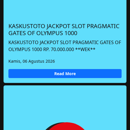
KASKUSTOTO JACKPOT SLOT PRAGMATIC
GATES OF OLYMPUS 1000
KASKUSTOTO JACKPOT SLOT PRAGMATIC GATES OF
OLYMPUS 1000 RP. 70.000.000 **WEK**
Kamis, 06 Agustus 2026
Read More