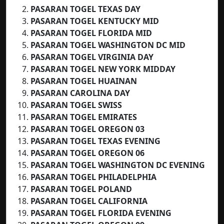
PASARAN TOGEL TEXAS DAY
PASARAN TOGEL KENTUCKY MID
PASARAN TOGEL
FLORIDA MID
PASARAN TOGEL WASHINGTON DC MID
PASARAN TOGEL VIRGINIA DAY
PASARAN TOGEL NEW YORK MIDDAY
PASARAN TOGEL HUAINAN
PASARAN CAROLINA DAY
PASARAN TOGEL SWISS
PASARAN TOGEL EMIRATES
PASARAN TOGEL OREGON 03
PASARAN TOGEL TEXAS EVENING
PASARAN TOGEL OREGON 06
PASARAN TOGEL WASHINGTON DC EVENING
PASARAN TOGEL PHILADELPHIA
PASARAN TOGEL POLAND
PASARAN TOGEL CALIFORNIA
PASARAN TOGEL FLORIDA EVENING