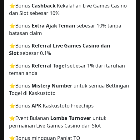
⭐️Bonus
Cashback
Kekalahan Live Games Casino
dan Slot sebesar 10%
⭐️Bonus
Extra Ajak Teman
sebesar 10% tanpa
batasan claim
⭐️Bonus
Referral Live Games Casino dan
Slot
sebesar 0.1%
⭐️Bonus
Referral Togel
sebesar 1% dari taruhan
teman anda
⭐️Bonus
Mistery Number
untuk semua Bettingan
Togel di Kaskustoto
⭐️Bonus
APK
Kaskustoto Freechips
⭐️Event Bulanan
Lomba Turnover
untuk
permainan Live Games Casino dan Slot
⭐️Bonus mingguan Panjat TO