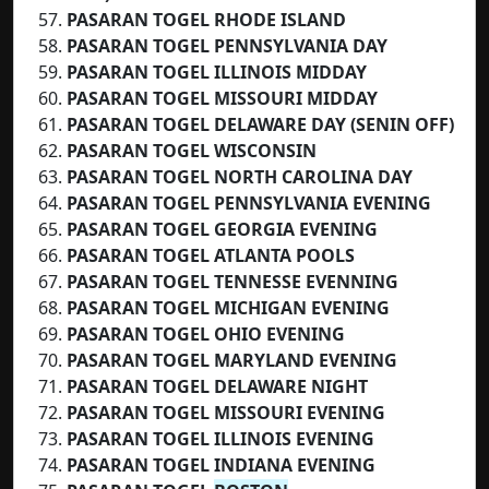
PASARAN TOGEL RHODE ISLAND
PASARAN TOGEL PENNSYLVANIA DAY
PASARAN TOGEL ILLINOIS MIDDAY
PASARAN TOGEL MISSOURI MIDDAY
PASARAN TOGEL DELAWARE DAY (SENIN OFF)
PASARAN TOGEL WISCONSIN
PASARAN TOGEL NORTH CAROLINA DAY
PASARAN TOGEL PENNSYLVANIA EVENING
PASARAN TOGEL GEORGIA EVENING
PASARAN TOGEL ATLANTA POOLS
PASARAN TOGEL TENNESSE EVENNING
PASARAN TOGEL MICHIGAN EVENING
PASARAN TOGEL OHIO EVENING
PASARAN TOGEL MARYLAND EVENING
PASARAN TOGEL DELAWARE NIGHT
PASARAN TOGEL MISSOURI EVENING
PASARAN TOGEL ILLINOIS EVENING
PASARAN TOGEL INDIANA EVENING