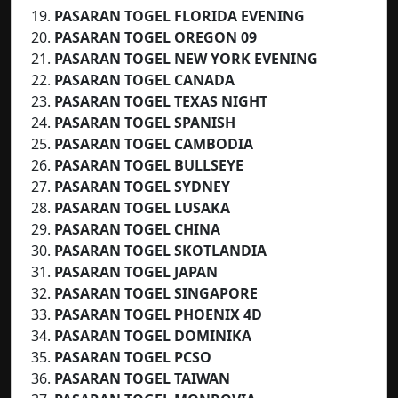
PASARAN TOGEL FLORIDA EVENING
PASARAN TOGEL OREGON 09
PASARAN TOGEL NEW YORK EVENING
PASARAN TOGEL CANADA
PASARAN TOGEL
TEXAS NIGHT
PASARAN TOGEL
SPANISH
PASARAN TOGEL CAMBODIA
PASARAN TOGEL BULLSEYE
PASARAN TOGEL SYDNEY
PASARAN TOGEL LUSAKA
PASARAN TOGEL CHINA
PASARAN TOGEL SKOTLANDIA
PASARAN TOGEL JAPAN
PASARAN TOGEL SINGAPORE
PASARAN TOGEL PHOENIX 4D
PASARAN TOGEL DOMINIKA
PASARAN TOGEL PCSO
PASARAN TOGEL TAIWAN