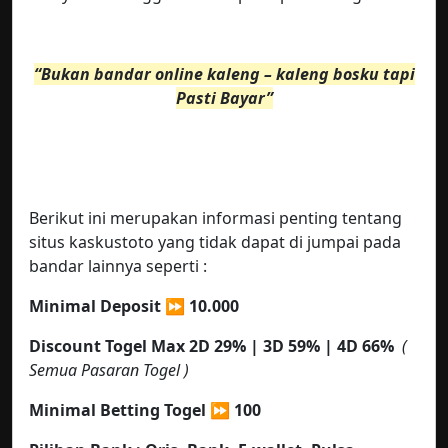
“Bukan bandar online kaleng – kaleng bosku tapi
Pasti Bayar”
Berikut ini merupakan informasi penting tentang
situs kaskustoto yang tidak dapat di jumpai pada
bandar lainnya seperti :
Minimal Deposit ⏩ 10.000
Discount Togel Max 2D 29% | 3D 59% | 4D 66%
(
Semua Pasaran Togel )
Minimal Betting Togel
⏩ 100