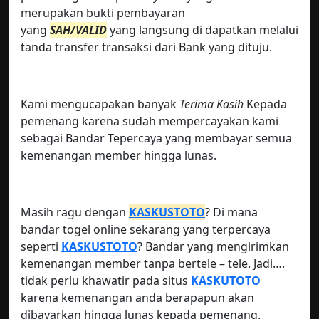
merupakan bukti pembayaran
yang
SAH/VALID
yang langsung di dapatkan melalui
tanda transfer transaksi dari Bank yang dituju.
Kami mengucapakan banyak
Terima Kasih
Kepada
pemenang karena sudah mempercayakan kami
sebagai Bandar Tepercaya yang membayar semua
kemenangan member hingga lunas.
Masih ragu dengan
KASKUSTOTO
? Di mana
bandar togel online sekarang yang terpercaya
seperti
KASKUSTOTO
? Bandar yang mengirimkan
kemenangan member tanpa bertele – tele. Jadi….
tidak perlu khawatir pada situs
KASKUTOTO
karena kemenangan anda berapapun akan
dibayarkan hingga lunas kepada pemenang.