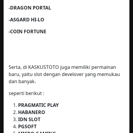
-DRAGON PORTAL
-ASGARD HI-LO
-COIN FORTUNE
Serta, di KASKUSTOTO juga memiliki permainan
baru, yaitu slot dengan develover yang memukau
dan banyak.
seperti berikut :
PRAGMATIC PLAY
HABANERO
IDN SLOT
PGSOFT