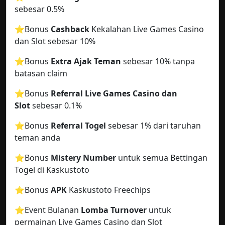
sebesar 0.5%
⭐️Bonus
Cashback
Kekalahan Live Games Casino
dan Slot sebesar 10%
⭐️Bonus
Extra Ajak Teman
sebesar 10% tanpa
batasan claim
⭐️Bonus
Referral Live Games Casino dan
Slot
sebesar 0.1%
⭐️Bonus
Referral Togel
sebesar 1% dari taruhan
teman anda
⭐️Bonus
Mistery Number
untuk semua Bettingan
Togel di Kaskustoto
⭐️Bonus
APK
Kaskustoto Freechips
⭐️Event Bulanan
Lomba Turnover
untuk
permainan Live Games Casino dan Slot