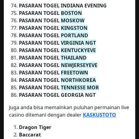
PASARAN TOGEL INDIANA EVENING
PASARAN TOGEL
BOSTON
PASARAN TOGEL
MOSKOW
PASARAN TOGEL
KINGSTON
PASARAN TOGEL
PORTLAND
PASARAN TOGEL
VIRGINIA NGT
PASARAN TOGEL
KENTUCKYEVE
PASARAN TOGEL
THAILAND
PASARAN TOGEL
NEWJERSEYEVE
PASARAN TOGEL
FREETOWN
PASARAN TOGEL
NORTHKOREA
PASARAN TOGEL
TENNESSE MOR
PASARAN TOGEL GEORGIA NGT
Juga anda bisa memainkan puluhan permainan live
casino ditemani dengan dealer
KASKUSTOTO
Dragon Tiger
Baccarat