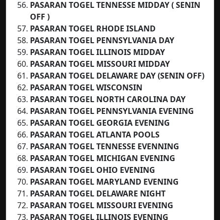
PASARAN TOGEL TENNESSE MIDDAY ( SENIN
OFF )
PASARAN TOGEL RHODE ISLAND
PASARAN TOGEL PENNSYLVANIA DAY
PASARAN TOGEL ILLINOIS MIDDAY
PASARAN TOGEL MISSOURI MIDDAY
PASARAN TOGEL DELAWARE DAY (SENIN OFF)
PASARAN TOGEL WISCONSIN
PASARAN TOGEL NORTH CAROLINA DAY
PASARAN TOGEL PENNSYLVANIA EVENING
PASARAN TOGEL GEORGIA EVENING
PASARAN TOGEL ATLANTA POOLS
PASARAN TOGEL TENNESSE EVENNING
PASARAN TOGEL MICHIGAN EVENING
PASARAN TOGEL OHIO EVENING
PASARAN TOGEL MARYLAND EVENING
PASARAN TOGEL DELAWARE NIGHT
PASARAN TOGEL MISSOURI EVENING
PASARAN TOGEL ILLINOIS EVENING