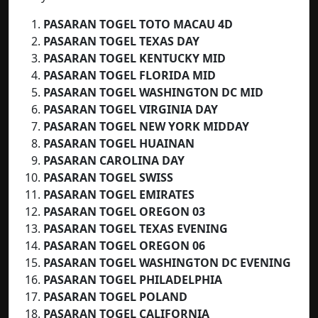
PASARAN TOGEL TOTO MACAU
4D
PASARAN TOGEL TEXAS DAY
PASARAN TOGEL KENTUCKY MID
PASARAN TOGEL
FLORIDA MID
PASARAN TOGEL WASHINGTON DC MID
PASARAN TOGEL VIRGINIA DAY
PASARAN TOGEL NEW YORK MIDDAY
PASARAN TOGEL HUAINAN
PASARAN CAROLINA DAY
PASARAN TOGEL SWISS
PASARAN TOGEL EMIRATES
PASARAN TOGEL OREGON 03
PASARAN TOGEL TEXAS EVENING
PASARAN TOGEL OREGON 06
PASARAN TOGEL WASHINGTON DC EVENING
PASARAN TOGEL PHILADELPHIA
PASARAN TOGEL POLAND
PASARAN TOGEL CALIFORNIA