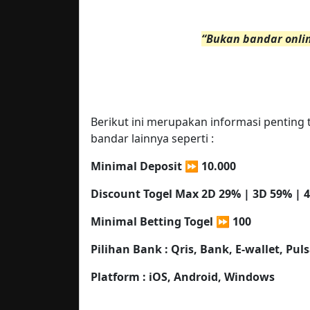
“Bukan bandar onlin
Berikut ini merupakan informasi penting 
bandar lainnya seperti :
Minimal Deposit ⏩ 10.000
Discount Togel Max 2D 29% | 3D 59% |
Minimal Betting Togel
⏩ 100
Pilihan Bank : Qris,
Bank, E-wallet, Pul
Platform :
iOS, Android, Windows