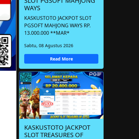
SLOT PGSOFT MAHJONG
WAYS
KASKUSTOTO JACKPOT SLOT
PGSOFT MAHJONG WAYS RP.
13.000.000 **MAR*
Sabtu, 08 Agustus 2026
Read More
KASKUSTOTO JACKPOT
SLOT TREASURES OF