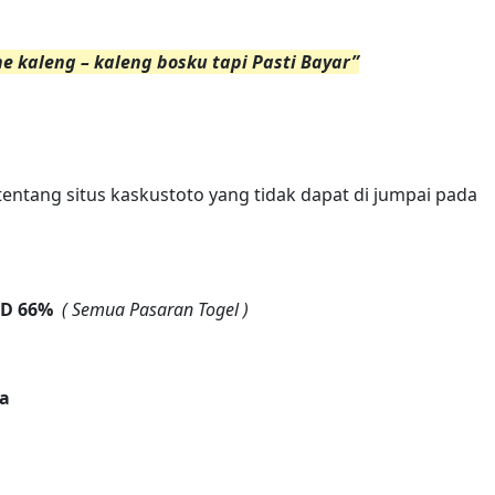
e kaleng – kaleng bosku tapi Pasti Bayar”
tentang situs kaskustoto yang tidak dapat di jumpai pada
 4D 66%
( Semua Pasaran Togel )
sa