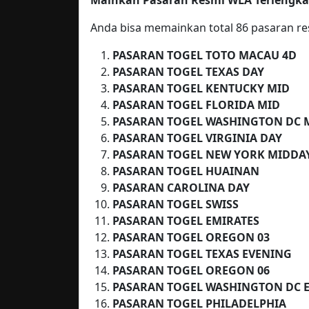
Mainkan Pasaran Resmi WLA Terlengkap
Anda bisa memainkan total 86 pasaran re
PASARAN TOGEL TOTO MACAU
4D
PASARAN TOGEL TEXAS DAY
PASARAN TOGEL KENTUCKY MID
PASARAN TOGEL
FLORIDA MID
PASARAN TOGEL WASHINGTON DC 
PASARAN TOGEL VIRGINIA DAY
PASARAN TOGEL NEW YORK MIDDA
PASARAN TOGEL HUAINAN
PASARAN CAROLINA DAY
PASARAN TOGEL SWISS
PASARAN TOGEL EMIRATES
PASARAN TOGEL OREGON 03
PASARAN TOGEL TEXAS EVENING
PASARAN TOGEL OREGON 06
PASARAN TOGEL WASHINGTON DC 
PASARAN TOGEL PHILADELPHIA