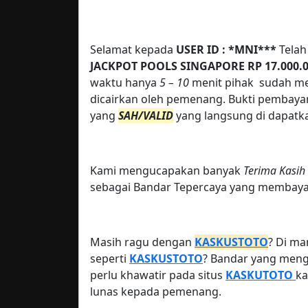
Selamat kepada
USER ID : *MNI***
Tela
JACKPOT POOLS SINGAPORE RP 17.000.0
waktu hanya
5 – 10
menit pihak
sudah me
dicairkan oleh pemenang. Bukti pembay
yang
SAH/VALID
yang langsung di dapatkan
Kami mengucapakan banyak
Terima Kasih
sebagai Bandar Tepercaya yang membay
Masih ragu dengan
KASKUSTOTO
? Di ma
seperti
KASKUSTOTO
? Bandar yang meng
perlu khawatir pada situs
KASKUTOTO
ka
lunas kepada pemenang.