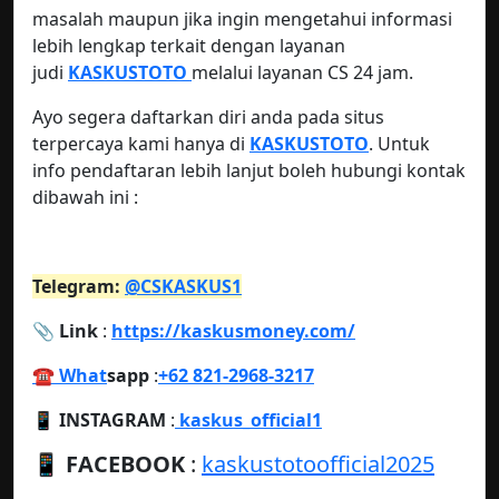
masalah maupun jika ingin mengetahui informasi
lebih lengkap terkait dengan layanan
judi
KASKUSTOTO
melalui layanan CS 24 jam.
Ayo segera daftarkan diri anda pada situs
terpercaya kami hanya di
KASKUSTOTO
. Untuk
info pendaftaran lebih lanjut boleh hubungi kontak
dibawah ini :
Telegram:
@CSKASKUS1
📎 Link
:
https://kaskusmoney.com/
☎️ What
sapp
:
+62 821-2968-3217
📱 INSTAGRAM
:
kaskus_official1
📱
FACEBOOK
:
kaskustotoofficial2025