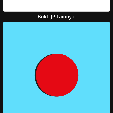
Bukti JP Lainnya: