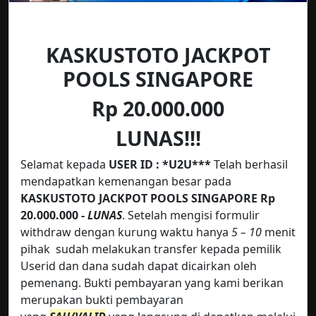
KASKUSTOTO JACKPOT
POOLS SINGAPORE
Rp 20.000.000
LUNAS!!!
Selamat kepada
USER ID : *U2U***
Telah berhasil
mendapatkan kemenangan besar pada
KASKUSTOTO JACKPOT POOLS SINGAPORE Rp
20.000.000 -
LUNAS
. Setelah mengisi formulir
withdraw dengan kurung waktu hanya
5 – 10
menit
pihak
sudah melakukan transfer kepada pemilik
Userid dan dana sudah dapat dicairkan oleh
pemenang. Bukti pembayaran yang kami berikan
merupakan bukti pembayaran