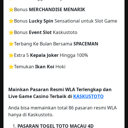
⭐️
Bonus
MERCHANDISE MENARIK
⭐️Bonus
Lucky Spin
Sensational untuk Slot Game
⭐️Bonus
Event Slot
Kaskustoto
⭐️Terbang Ke Bulan Bersama
SPACEMAN
⭐️Extra 5
Kepala Joker
Hingga 100%
⭐️Temukan
Ikan Koi
Hoki
Mainkan Pasaran Resmi WLA Terlengkap dan
Live Game Casino Terbaik di
KASKUSTOTO
Anda bisa memainkan total 86 pasaran resmi WLA
hanya di Kaskustoto.
PASARAN TOGEL TOTO MACAU
4D