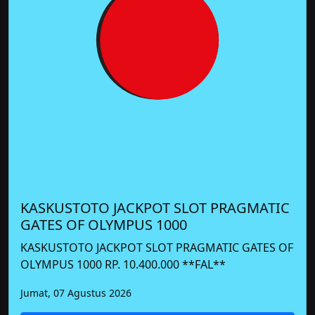
KASKUSTOTO JACKPOT SLOT PRAGMATIC
GATES OF OLYMPUS 1000
KASKUSTOTO JACKPOT SLOT PRAGMATIC GATES OF
OLYMPUS 1000 RP. 10.400.000 **FAL**
Jumat, 07 Agustus 2026