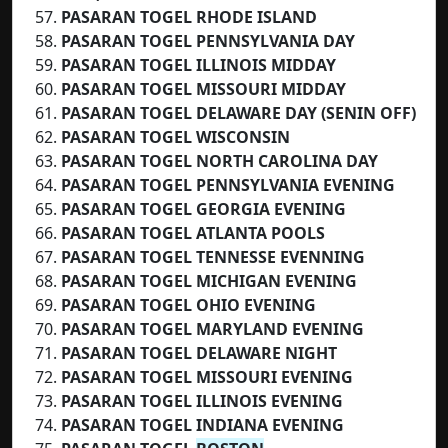
PASARAN TOGEL RHODE ISLAND
PASARAN TOGEL PENNSYLVANIA DAY
PASARAN TOGEL ILLINOIS MIDDAY
PASARAN TOGEL MISSOURI MIDDAY
PASARAN TOGEL DELAWARE DAY (SENIN OFF)
PASARAN TOGEL WISCONSIN
PASARAN TOGEL NORTH CAROLINA DAY
PASARAN TOGEL PENNSYLVANIA EVENING
PASARAN TOGEL GEORGIA EVENING
PASARAN TOGEL ATLANTA POOLS
PASARAN TOGEL TENNESSE EVENNING
PASARAN TOGEL MICHIGAN EVENING
PASARAN TOGEL OHIO EVENING
PASARAN TOGEL MARYLAND EVENING
PASARAN TOGEL DELAWARE NIGHT
PASARAN TOGEL MISSOURI EVENING
PASARAN TOGEL ILLINOIS EVENING
PASARAN TOGEL INDIANA EVENING