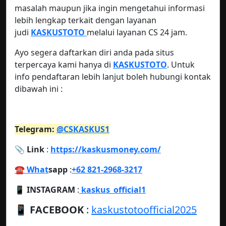
masalah maupun jika ingin mengetahui informasi
lebih lengkap terkait dengan layanan
judi
KASKUSTOTO
melalui layanan CS 24 jam.
Ayo segera daftarkan diri anda pada situs
terpercaya kami hanya di
KASKUSTOTO
. Untuk
info pendaftaran lebih lanjut boleh hubungi kontak
dibawah ini :
Telegram:
@CSKASKUS1
📎 Link
:
https://kaskusmoney.com/
☎️ What
sapp
:
+62 821-2968-3217
📱 INSTAGRAM
:
kaskus_official1
📱
FACEBOOK
:
kaskustotoofficial2025