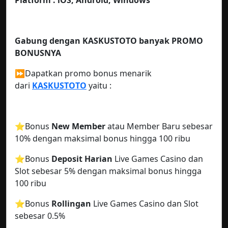
Gabung dengan KASKUSTOTO
banyak PROMO
BONUSNYA
⏩Dapatkan promo bonus menarik
dari
KASKUSTOTO
yaitu :
⭐️Bonus
New Member
atau Member Baru sebesar
10% dengan maksimal bonus hingga 100 ribu
⭐️Bonus
Deposit Harian
Live Games Casino dan
Slot sebesar 5% dengan maksimal bonus hingga
100 ribu
⭐️Bonus
Rollingan
Live Games Casino dan Slot
sebesar 0.5%