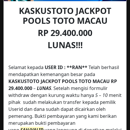
KASKUSTOTO JACKPOT
POOLS TOTO MACAU
RP 29.400.000
LUNAS!!!
Selamat kepada
USER ID : **RAN**
Telah berhasil
mendapatkan kemenangan besar pada
KASKUSTOTO JACKPOT POOLS TOTO MACAU RP
29.400.000
–
LUNAS
. Setelah mengisi formulir
withdraw dengan kurung waktu hanya
5 – 10
menit
pihak
sudah melakukan transfer kepada pemilik
Userid dan dana sudah dapat dicairkan oleh
pemenang. Bukti pembayaran yang kami berikan
merupakan bukti pembayaran
yang
SAH/VALID
yang langsung di dapatkan melalui