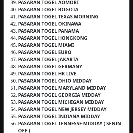
PASARAN TOGEL AOMORI
PASARAN TOGEL BOGOTA
PASARAN TOGEL TEXAS MORNING
PASARAN TOGEL OKINAWA
PASARAN TOGEL PANAMA
PASARAN TOGEL HONGKONG
PASARAN TOGEL MIAMI
PASARAN TOGEL EURO
PASARAN TOGEL
JAKARTA
PASARAN TOGEL GERMANY
PASARAN TOGEL HK LIVE
PASARAN TOGEL OHIO MIDDAY
PASARAN TOGEL MARYLAND MIDDAY
PASARAN TOGEL GEORGIA MIDDAY
PASARAN TOGEL MICHIGAN MIDDAY
PASARAN TOGEL NEW JERSEY MIDDAY
PASARAN TOGEL INDIANA MIDDAY
PASARAN TOGEL TENNESSE MIDDAY ( SENIN
OFF )