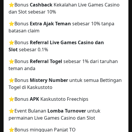
⭐️Bonus
Cashback
Kekalahan Live Games Casino
dan Slot sebesar 10%
⭐️Bonus
Extra Ajak Teman
sebesar 10% tanpa
batasan claim
⭐️Bonus
Referral Live Games Casino dan
Slot
sebesar 0.1%
⭐️Bonus
Referral Togel
sebesar 1% dari taruhan
teman anda
⭐️Bonus
Mistery Number
untuk semua Bettingan
Togel di Kaskustoto
⭐️Bonus
APK
Kaskustoto Freechips
⭐️Event Bulanan
Lomba Turnover
untuk
permainan Live Games Casino dan Slot
⭐️Bonus mingguan Panjat TO