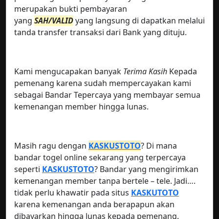
merupakan bukti pembayaran
yang
SAH/VALID
yang langsung di dapatkan melalui
tanda transfer transaksi dari Bank yang dituju.
Kami mengucapakan banyak
Terima Kasih
Kepada
pemenang karena sudah mempercayakan kami
sebagai Bandar Tepercaya yang membayar semua
kemenangan member hingga lunas.
Masih ragu dengan
KASKUSTOTO
? Di mana
bandar togel online sekarang yang terpercaya
seperti
KASKUSTOTO
? Bandar yang mengirimkan
kemenangan member tanpa bertele – tele. Jadi….
tidak perlu khawatir pada situs
KASKUTOTO
karena kemenangan anda berapapun akan
dibayarkan hingga lunas kepada pemenang.