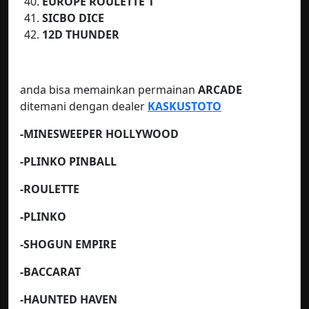
EUROPE ROULETTE 1
SICBO DICE
12D THUNDER
anda bisa memainkan permainan
ARCADE
ditemani dengan dealer
KASKUSTOTO
-MINESWEEPER HOLLYWOOD
-PLINKO PINBALL
-ROULETTE
-PLINKO
-SHOGUN EMPIRE
-BACCARAT
-HAUNTED HAVEN