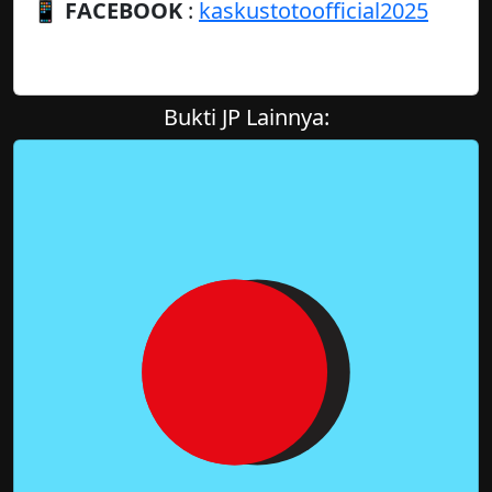
📱
FACEBOOK
:
kaskustotoofficial2025
Bukti JP Lainnya: