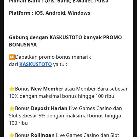
Pilihan Bank : Qris,
Bank, E-wallet, Pulsa
Platform :
iOS, Android, Windows
Gabung dengan KASKUSTOTO
banyak PROMO
BONUSNYA
⏩Dapatkan promo bonus menarik
dari
KASKUSTOTO
yaitu :
⭐️Bonus
New Member
atau Member Baru sebesar
10% dengan maksimal bonus hingga 100 ribu
⭐️Bonus
Deposit Harian
Live Games Casino dan
Slot sebesar 5% dengan maksimal bonus hingga
100 ribu
⭐️Bonus
Rollingan
Live Games Casino dan Slot