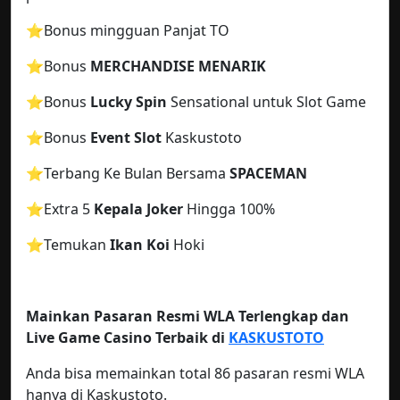
⭐️Bonus mingguan Panjat TO
⭐️
Bonus
MERCHANDISE MENARIK
⭐️Bonus
Lucky Spin
Sensational untuk Slot Game
⭐️Bonus
Event Slot
Kaskustoto
⭐️Terbang Ke Bulan Bersama
SPACEMAN
⭐️Extra 5
Kepala Joker
Hingga 100%
⭐️Temukan
Ikan Koi
Hoki
Mainkan Pasaran Resmi WLA Terlengkap dan
Live Game Casino Terbaik di
KASKUSTOTO
Anda bisa memainkan total 86 pasaran resmi WLA
hanya di Kaskustoto.