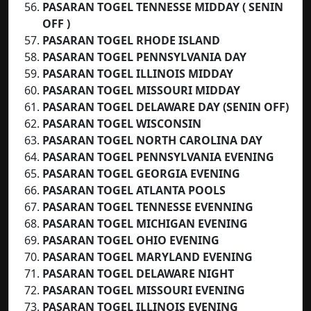
PASARAN TOGEL TENNESSE MIDDAY ( SENIN
OFF )
PASARAN TOGEL RHODE ISLAND
PASARAN TOGEL PENNSYLVANIA DAY
PASARAN TOGEL ILLINOIS MIDDAY
PASARAN TOGEL MISSOURI MIDDAY
PASARAN TOGEL DELAWARE DAY (SENIN OFF)
PASARAN TOGEL WISCONSIN
PASARAN TOGEL NORTH CAROLINA DAY
PASARAN TOGEL PENNSYLVANIA EVENING
PASARAN TOGEL GEORGIA EVENING
PASARAN TOGEL ATLANTA POOLS
PASARAN TOGEL TENNESSE EVENNING
PASARAN TOGEL MICHIGAN EVENING
PASARAN TOGEL OHIO EVENING
PASARAN TOGEL MARYLAND EVENING
PASARAN TOGEL DELAWARE NIGHT
PASARAN TOGEL MISSOURI EVENING
PASARAN TOGEL ILLINOIS EVENING