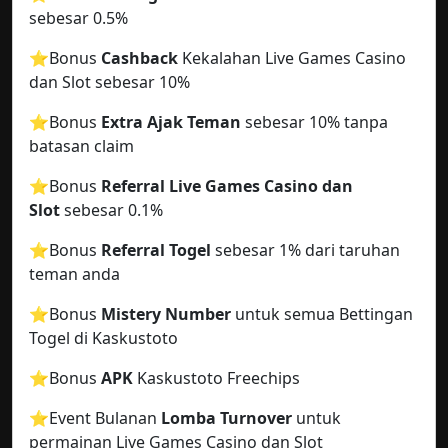
sebesar 0.5%
⭐️Bonus
Cashback
Kekalahan Live Games Casino
dan Slot sebesar 10%
⭐️Bonus
Extra Ajak Teman
sebesar 10% tanpa
batasan claim
⭐️Bonus
Referral Live Games Casino dan
Slot
sebesar 0.1%
⭐️Bonus
Referral Togel
sebesar 1% dari taruhan
teman anda
⭐️Bonus
Mistery Number
untuk semua Bettingan
Togel di Kaskustoto
⭐️Bonus
APK
Kaskustoto Freechips
⭐️Event Bulanan
Lomba Turnover
untuk
permainan Live Games Casino dan Slot