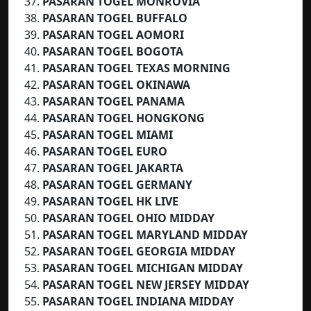
PASARAN TOGEL MONROVIA
PASARAN TOGEL BUFFALO
PASARAN TOGEL AOMORI
PASARAN TOGEL BOGOTA
PASARAN TOGEL TEXAS MORNING
PASARAN TOGEL OKINAWA
PASARAN TOGEL PANAMA
PASARAN TOGEL HONGKONG
PASARAN TOGEL MIAMI
PASARAN TOGEL EURO
PASARAN TOGEL
JAKARTA
PASARAN TOGEL GERMANY
PASARAN TOGEL HK LIVE
PASARAN TOGEL OHIO MIDDAY
PASARAN TOGEL MARYLAND MIDDAY
PASARAN TOGEL GEORGIA MIDDAY
PASARAN TOGEL MICHIGAN MIDDAY
PASARAN TOGEL NEW JERSEY MIDDAY
PASARAN TOGEL INDIANA MIDDAY