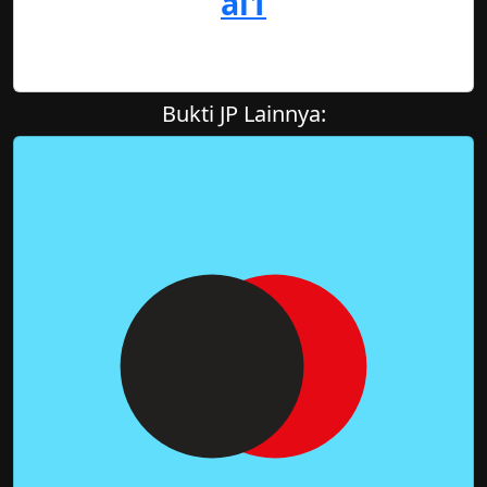
al1
Bukti JP Lainnya: