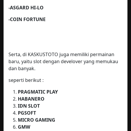
-ASGARD HI-LO
-COIN FORTUNE
Serta, di KASKUSTOTO juga memiliki permainan
baru, yaitu slot dengan develover yang memukau
dan banyak.
seperti berikut :
PRAGMATIC PLAY
HABANERO
IDN SLOT
PGSOFT
MICRO GAMING
GMW