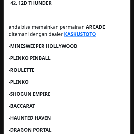
12D THUNDER
anda bisa memainkan permainan
ARCADE
ditemani dengan dealer
KASKUSTOTO
-MINESWEEPER HOLLYWOOD
-PLINKO PINBALL
-ROULETTE
-PLINKO
-SHOGUN EMPIRE
-BACCARAT
-HAUNTED HAVEN
-DRAGON PORTAL