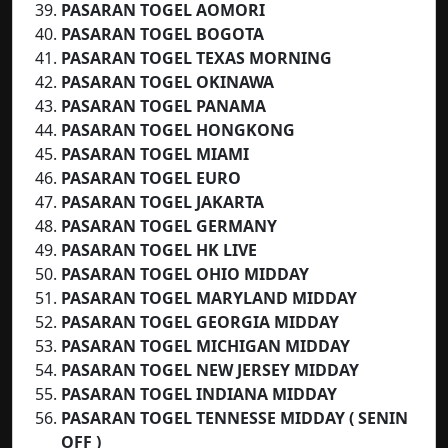
PASARAN TOGEL AOMORI
PASARAN TOGEL BOGOTA
PASARAN TOGEL TEXAS MORNING
PASARAN TOGEL OKINAWA
PASARAN TOGEL PANAMA
PASARAN TOGEL HONGKONG
PASARAN TOGEL MIAMI
PASARAN TOGEL EURO
PASARAN TOGEL
JAKARTA
PASARAN TOGEL GERMANY
PASARAN TOGEL HK LIVE
PASARAN TOGEL OHIO MIDDAY
PASARAN TOGEL MARYLAND MIDDAY
PASARAN TOGEL GEORGIA MIDDAY
PASARAN TOGEL MICHIGAN MIDDAY
PASARAN TOGEL NEW JERSEY MIDDAY
PASARAN TOGEL INDIANA MIDDAY
PASARAN TOGEL TENNESSE MIDDAY ( SENIN
OFF )