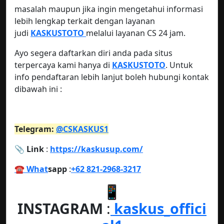
masalah maupun jika ingin mengetahui informasi
lebih lengkap terkait dengan layanan
judi
KASKUSTOTO
melalui layanan CS 24 jam.
Ayo segera daftarkan diri anda pada situs
terpercaya kami hanya di
KASKUSTOTO
. Untuk
info pendaftaran lebih lanjut boleh hubungi kontak
dibawah ini :
Telegram:
@CSKASKUS1
📎 Link
:
https://kaskusup.com/
☎️ What
sapp
:
+62 821-2968-3217
📱
INSTAGRAM
:
kaskus_offici