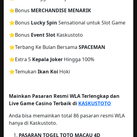
⭐️
Bonus
MERCHANDISE MENARIK
⭐️Bonus
Lucky Spin
Sensational untuk Slot Game
⭐️Bonus
Event Slot
Kaskustoto
⭐️Terbang Ke Bulan Bersama
SPACEMAN
⭐️Extra 5
Kepala Joker
Hingga 100%
⭐️Temukan
Ikan Koi
Hoki
Mainkan Pasaran Resmi WLA Terlengkap dan
Live Game Casino Terbaik di
KASKUSTOTO
Anda bisa memainkan total 86 pasaran resmi WLA
hanya di Kaskustoto.
PASARAN TOGEL TOTO MACAU
4D