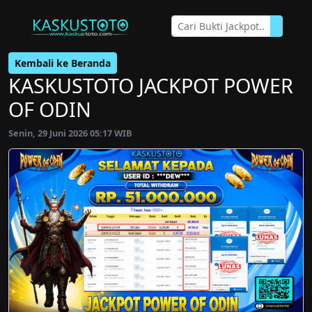
Kembali ke Beranda
KASKUSTOTO JACKPOT POWER
OF ODIN
Senin, 29 Juni 2026 05:17 WIB