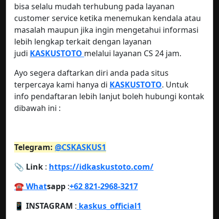
bisa selalu mudah terhubung pada layanan
customer service ketika menemukan kendala atau
masalah maupun jika ingin mengetahui informasi
lebih lengkap terkait dengan layanan
judi
KASKUSTOTO
melalui layanan CS 24 jam.
Ayo segera daftarkan diri anda pada situs
terpercaya kami hanya di
KASKUSTOTO
. Untuk
info pendaftaran lebih lanjut boleh hubungi kontak
dibawah ini :
Telegram:
@CSKASKUS1
📎 Link
:
https://idkaskustoto.com/
☎️ What
sapp
:
+62 821-2968-3217
📱 INSTAGRAM
:
kaskus_official1