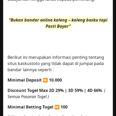
“Bukan bandar online kaleng – kaleng bosku tapi
Pasti Bayar”
Berikut ini merupakan informasi penting tentang
situs kaskustoto yang tidak dapat di jumpai pada
bandar lainnya seperti :
Minimal Deposit ⏩ 10.000
Discount Togel Max 2D 29% | 3D 59% | 4D 66%
(
Semua Pasaran Togel )
Minimal Betting Togel
⏩ 100