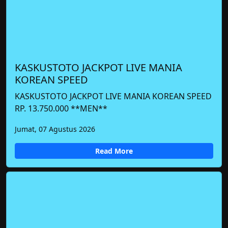
KASKUSTOTO JACKPOT LIVE MANIA
KOREAN SPEED
KASKUSTOTO JACKPOT LIVE MANIA KOREAN SPEED
RP. 13.750.000 **MEN**
Jumat, 07 Agustus 2026
Read More