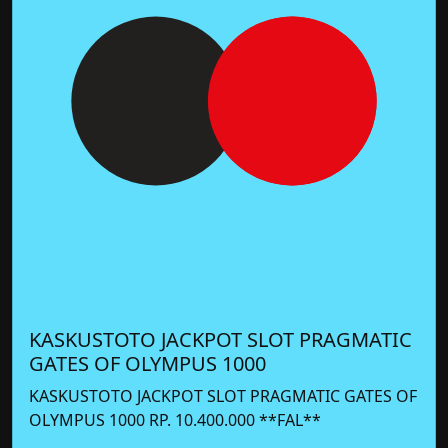
KASKUSTOTO JACKPOT SLOT PRAGMATIC
GATES OF OLYMPUS 1000
KASKUSTOTO JACKPOT SLOT PRAGMATIC GATES OF
OLYMPUS 1000 RP. 10.400.000 **FAL**