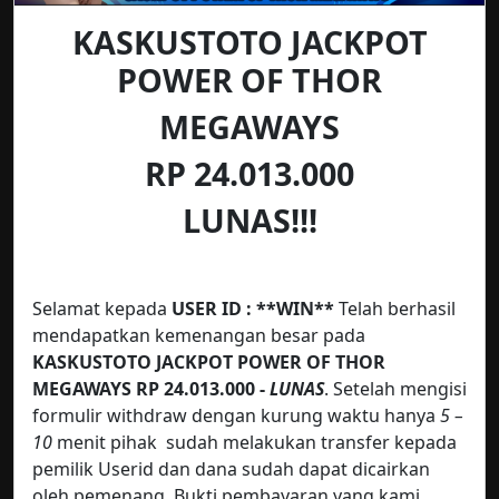
KASKUSTOTO JACKPOT
POWER OF THOR
MEGAWAYS
RP 24.013.000
LUNAS!!!
Selamat kepada
USER ID : **WIN**
Telah berhasil
mendapatkan kemenangan besar pada
KASKUSTOTO JACKPOT POWER OF THOR
MEGAWAYS RP 24.013.000 -
LUNAS
. Setelah mengisi
formulir withdraw dengan kurung waktu hanya
5 –
10
menit pihak
sudah melakukan transfer kepada
pemilik Userid dan dana sudah dapat dicairkan
oleh pemenang. Bukti pembayaran yang kami