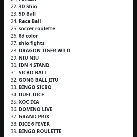
3D Shio
5D Ball
Race Ball
soccer roulette
6d color
shio fights
DRAGON TIGER WILD
NIU NIU
IDN 4 STAND
SICBO BALL
GONG BALL JITU
BINGO SICBO
DUEL DICE
XOC DIA
DOMINO LIVE
GRAND PRIX
DICE 6 FEVER
BINGO ROULETTE