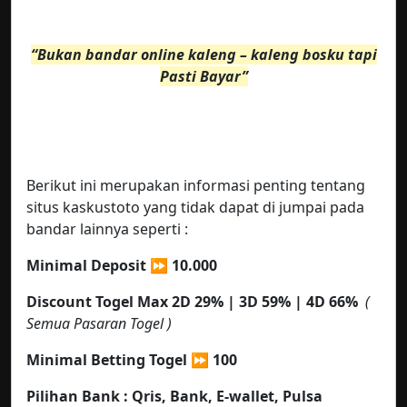
“Bukan bandar online kaleng – kaleng bosku tapi
Pasti Bayar”
Berikut ini merupakan informasi penting tentang
situs kaskustoto yang tidak dapat di jumpai pada
bandar lainnya seperti :
Minimal Deposit ⏩ 10.000
Discount Togel Max 2D 29% | 3D 59% | 4D 66%
(
Semua Pasaran Togel )
Minimal Betting Togel
⏩ 100
Pilihan Bank : Qris,
Bank, E-wallet, Pulsa