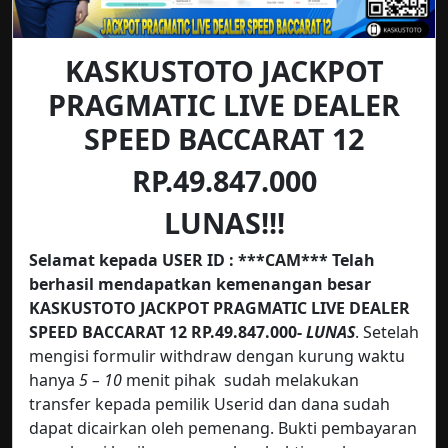
KASKUSTOTO JACKPOT
PRAGMATIC LIVE DEALER
SPEED BACCARAT 12
RP.49.847.000
LUNAS!!!
Selamat kepada USER ID : ***CAM*** Telah
berhasil mendapatkan kemenangan besar
KASKUSTOTO JACKPOT PRAGMATIC LIVE DEALER
SPEED BACCARAT 12 RP.49.847.000-
LUNAS
. Setelah
mengisi formulir withdraw dengan kurung waktu
hanya
5 – 10
menit pihak
sudah melakukan
transfer kepada pemilik Userid dan dana sudah
dapat dicairkan oleh pemenang. Bukti pembayaran