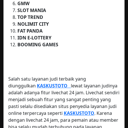
GMW
SLOT MANIA
TOP TREND
NOLIMIT CITY
FAT PANDA
IDN E-LOTTERY
BOOMING GAMES
Salah satu layanan judi terbaik yang
diunggulkan
KASKUSTOTO
lewat layanan judinya
adalah adanya fitur livechat 24 jam. Livechat sendiri
menjadi sebuah fitur yang sangat penting yang
pasti selalu disediakan situs penyedia layanan judi
online terpercaya seperti
KASKUSTOTO
. Karena
dengan livechat 24 jam, para pemain atau member
bisa selalu mudah terhubung pada layanan