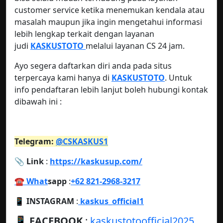
customer service ketika menemukan kendala atau
masalah maupun jika ingin mengetahui informasi
lebih lengkap terkait dengan layanan
judi
KASKUSTOTO
melalui layanan CS 24 jam.
Ayo segera daftarkan diri anda pada situs
terpercaya kami hanya di
KASKUSTOTO
. Untuk
info pendaftaran lebih lanjut boleh hubungi kontak
dibawah ini :
Telegram:
@CSKASKUS1
📎 Link
:
https://kaskusup.com/
☎️ What
sapp
:
+62 821-2968-3217
📱 INSTAGRAM
:
kaskus_official1
📱
FACEBOOK
:
kaskustotoofficial2025