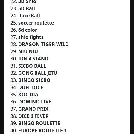
3D Shio
5D Ball
Race Ball
soccer roulette
6d color
shio fights
DRAGON TIGER WILD
NIU NIU
IDN 4 STAND
SICBO BALL
GONG BALL JITU
BINGO SICBO
DUEL DICE
XOC DIA
DOMINO LIVE
GRAND PRIX
DICE 6 FEVER
BINGO ROULETTE
EUROPE ROULETTE 1