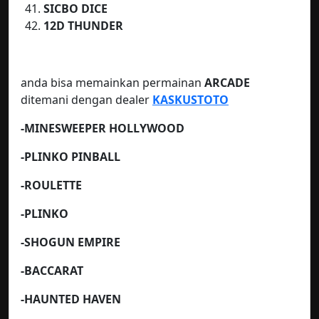
SICBO DICE
12D THUNDER
anda bisa memainkan permainan
ARCADE
ditemani dengan dealer
KASKUSTOTO
-MINESWEEPER HOLLYWOOD
-PLINKO PINBALL
-ROULETTE
-PLINKO
-SHOGUN EMPIRE
-BACCARAT
-HAUNTED HAVEN