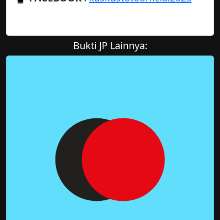
Bukti JP Lainnya: