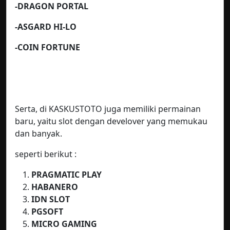
-DRAGON PORTAL
-ASGARD HI-LO
-COIN FORTUNE
Serta, di KASKUSTOTO juga memiliki permainan
baru, yaitu slot dengan develover yang memukau
dan banyak.
seperti berikut :
PRAGMATIC PLAY
HABANERO
IDN SLOT
PGSOFT
MICRO GAMING