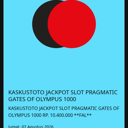
KASKUSTOTO JACKPOT SLOT PRAGMATIC
GATES OF OLYMPUS 1000
KASKUSTOTO JACKPOT SLOT PRAGMATIC GATES OF
OLYMPUS 1000 RP. 10.400.000 **FAL**
Jumat, 07 Agustus 2026