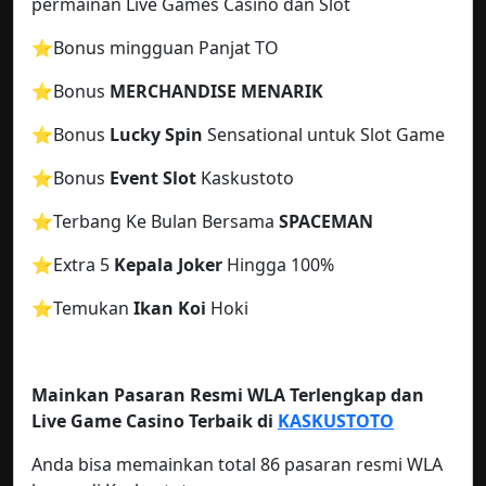
permainan Live Games Casino dan Slot
⭐️Bonus mingguan Panjat TO
⭐️
Bonus
MERCHANDISE MENARIK
⭐️Bonus
Lucky Spin
Sensational untuk Slot Game
⭐️Bonus
Event Slot
Kaskustoto
⭐️Terbang Ke Bulan Bersama
SPACEMAN
⭐️Extra 5
Kepala Joker
Hingga 100%
⭐️Temukan
Ikan Koi
Hoki
Mainkan Pasaran Resmi WLA Terlengkap dan
Live Game Casino Terbaik di
KASKUSTOTO
Anda bisa memainkan total 86 pasaran resmi WLA