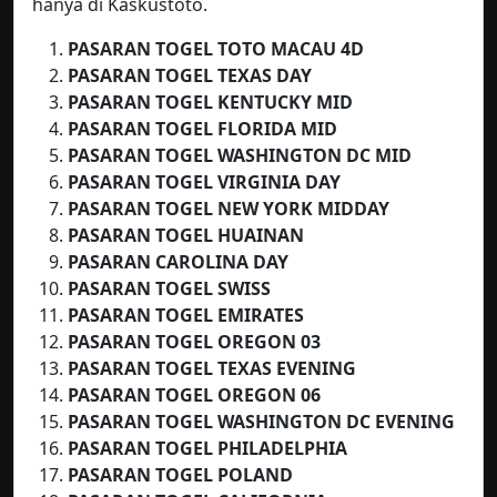
hanya di Kaskustoto.
PASARAN TOGEL TOTO MACAU
4D
PASARAN TOGEL TEXAS DAY
PASARAN TOGEL KENTUCKY MID
PASARAN TOGEL
FLORIDA MID
PASARAN TOGEL WASHINGTON DC MID
PASARAN TOGEL VIRGINIA DAY
PASARAN TOGEL NEW YORK MIDDAY
PASARAN TOGEL HUAINAN
PASARAN CAROLINA DAY
PASARAN TOGEL SWISS
PASARAN TOGEL EMIRATES
PASARAN TOGEL OREGON 03
PASARAN TOGEL TEXAS EVENING
PASARAN TOGEL OREGON 06
PASARAN TOGEL WASHINGTON DC EVENING
PASARAN TOGEL PHILADELPHIA
PASARAN TOGEL POLAND