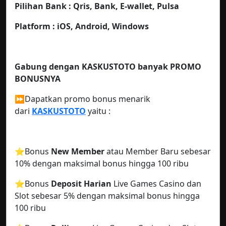
Pilihan Bank : Qris,
Bank, E-wallet, Pulsa
Platform :
iOS, Android, Windows
Gabung dengan KASKUSTOTO
banyak PROMO
BONUSNYA
⏩Dapatkan promo bonus menarik
dari
KASKUSTOTO
yaitu :
⭐️Bonus
New Member
atau Member Baru sebesar
10% dengan maksimal bonus hingga 100 ribu
⭐️Bonus
Deposit Harian
Live Games Casino dan
Slot sebesar 5% dengan maksimal bonus hingga
100 ribu