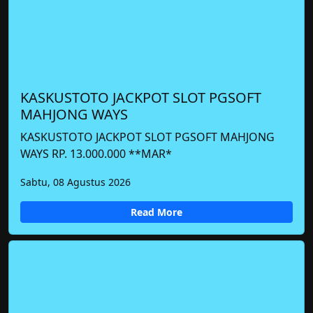
KASKUSTOTO JACKPOT SLOT PGSOFT
MAHJONG WAYS
KASKUSTOTO JACKPOT SLOT PGSOFT MAHJONG
WAYS RP. 13.000.000 **MAR*
Sabtu, 08 Agustus 2026
Read More