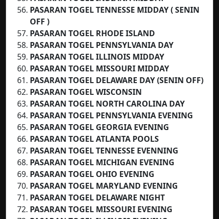
PASARAN TOGEL TENNESSE MIDDAY ( SENIN
OFF )
PASARAN TOGEL RHODE ISLAND
PASARAN TOGEL PENNSYLVANIA DAY
PASARAN TOGEL ILLINOIS MIDDAY
PASARAN TOGEL MISSOURI MIDDAY
PASARAN TOGEL DELAWARE DAY (SENIN OFF)
PASARAN TOGEL WISCONSIN
PASARAN TOGEL NORTH CAROLINA DAY
PASARAN TOGEL PENNSYLVANIA EVENING
PASARAN TOGEL GEORGIA EVENING
PASARAN TOGEL ATLANTA POOLS
PASARAN TOGEL TENNESSE EVENNING
PASARAN TOGEL MICHIGAN EVENING
PASARAN TOGEL OHIO EVENING
PASARAN TOGEL MARYLAND EVENING
PASARAN TOGEL DELAWARE NIGHT
PASARAN TOGEL MISSOURI EVENING