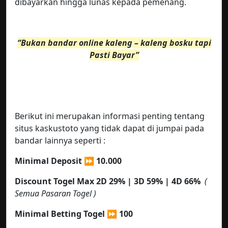
dibayarkan hingga lunas kepada pemenang.
“Bukan bandar online kaleng – kaleng bosku tapi
Pasti Bayar”
Berikut ini merupakan informasi penting tentang
situs kaskustoto yang tidak dapat di jumpai pada
bandar lainnya seperti :
Minimal Deposit ⏩ 10.000
Discount Togel Max 2D 29% | 3D 59% | 4D 66%
(
Semua Pasaran Togel )
Minimal Betting Togel
⏩ 100