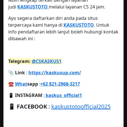
lebih lengkap terkait dengan layanan
judi
KASKUSTOTO
melalui layanan CS 24 jam.
Ayo segera daftarkan diri anda pada situs
terpercaya kami hanya di
KASKUSTOTO
. Untuk
info pendaftaran lebih lanjut boleh hubungi kontak
dibawah ini :
Telegram:
@CSKASKUS1
📎 Link
:
https://kaskusup.com/
☎️ What
sapp
:
+62 821-2968-3217
📱 INSTAGRAM
:
kaskus_official1
📱
FACEBOOK
:
kaskustotoofficial2025