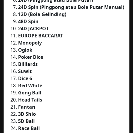
24D (Pingpong atau Bola Putar)
24D Spin (Pingpong atau Bola Putar Manual)
12D (Bola Gelinding)
48D Spin
24D JACKPOT
EUROPE BACCARAT
Monopoly
Oglok
Poker Dice
Billiards
Suwit
Dice 6
Red White
Gong Ball
Head Tails
Fantan
3D Shio
5D Ball
Race Ball