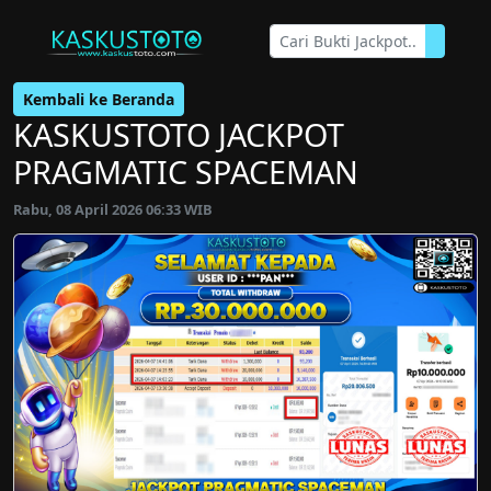
Kembali ke Beranda
KASKUSTOTO JACKPOT
PRAGMATIC SPACEMAN
Rabu, 08 April 2026 06:33 WIB