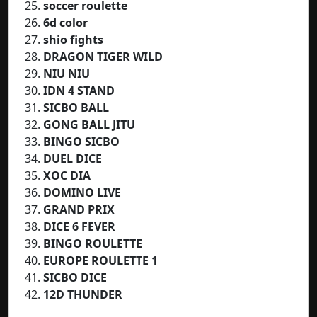
soccer roulette
6d color
shio fights
DRAGON TIGER WILD
NIU NIU
IDN 4 STAND
SICBO BALL
GONG BALL JITU
BINGO SICBO
DUEL DICE
XOC DIA
DOMINO LIVE
GRAND PRIX
DICE 6 FEVER
BINGO ROULETTE
EUROPE ROULETTE 1
SICBO DICE
12D THUNDER