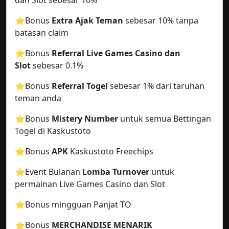
dan Slot sebesar 10%
⭐️Bonus
Extra Ajak Teman
sebesar 10% tanpa
batasan claim
⭐️Bonus
Referral Live Games Casino dan
Slot
sebesar 0.1%
⭐️Bonus
Referral Togel
sebesar 1% dari taruhan
teman anda
⭐️Bonus
Mistery Number
untuk semua Bettingan
Togel di Kaskustoto
⭐️Bonus
APK
Kaskustoto Freechips
⭐️Event Bulanan
Lomba Turnover
untuk
permainan Live Games Casino dan Slot
⭐️Bonus mingguan Panjat TO
⭐️
Bonus
MERCHANDISE MENARIK