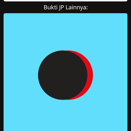
Bukti JP Lainnya: