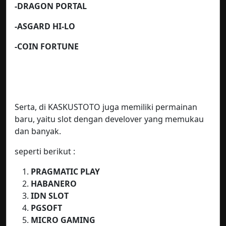
-DRAGON PORTAL
-ASGARD HI-LO
-COIN FORTUNE
Serta, di KASKUSTOTO juga memiliki permainan
baru, yaitu slot dengan develover yang memukau
dan banyak.
seperti berikut :
PRAGMATIC PLAY
HABANERO
IDN SLOT
PGSOFT
MICRO GAMING