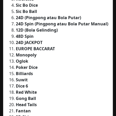
Sic Bo Dice
Sic Bo Ball
24D (Pingpong atau Bola Putar)
24D Spin (Pingpong atau Bola Putar Manual)
12D (Bola Gelinding)
48D Spin
24D JACKPOT
EUROPE BACCARAT
Monopoly
Oglok
Poker Dice
Billiards
Suwit
Dice 6
Red White
Gong Ball
Head Tails
Fantan