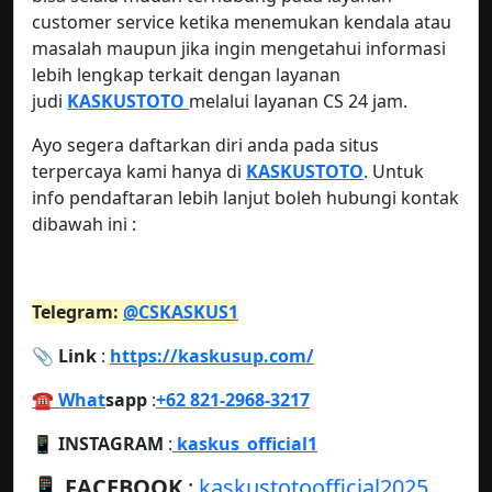
customer service ketika menemukan kendala atau
masalah maupun jika ingin mengetahui informasi
lebih lengkap terkait dengan layanan
judi
KASKUSTOTO
melalui layanan CS 24 jam.
Ayo segera daftarkan diri anda pada situs
terpercaya kami hanya di
KASKUSTOTO
. Untuk
info pendaftaran lebih lanjut boleh hubungi kontak
dibawah ini :
Telegram:
@CSKASKUS1
📎 Link
:
https://kaskusup.com/
☎️ What
sapp
:
+62 821-2968-3217
📱 INSTAGRAM
:
kaskus_official1
📱
FACEBOOK
:
kaskustotoofficial2025