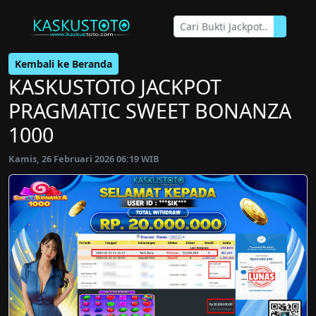
Kembali ke Beranda
KASKUSTOTO JACKPOT
PRAGMATIC SWEET BONANZA
1000
Kamis, 26 Februari 2026 06:19 WIB