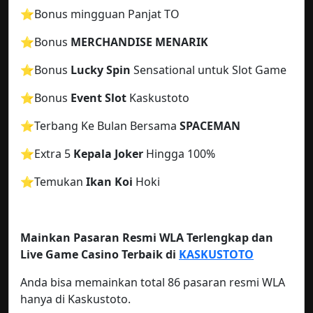
⭐️Bonus mingguan Panjat TO
⭐️
Bonus
MERCHANDISE MENARIK
⭐️Bonus
Lucky Spin
Sensational untuk Slot Game
⭐️Bonus
Event Slot
Kaskustoto
⭐️Terbang Ke Bulan Bersama
SPACEMAN
⭐️Extra 5
Kepala Joker
Hingga 100%
⭐️Temukan
Ikan Koi
Hoki
Mainkan Pasaran Resmi WLA Terlengkap dan
Live Game Casino Terbaik di
KASKUSTOTO
Anda bisa memainkan total 86 pasaran resmi WLA
hanya di Kaskustoto.