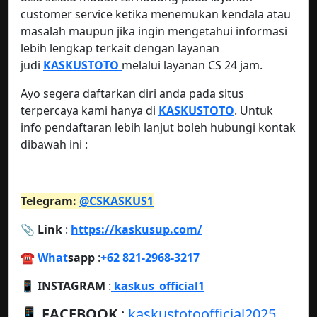
customer service ketika menemukan kendala atau
masalah maupun jika ingin mengetahui informasi
lebih lengkap terkait dengan layanan
judi
KASKUSTOTO
melalui layanan CS 24 jam.
Ayo segera daftarkan diri anda pada situs
terpercaya kami hanya di
KASKUSTOTO
. Untuk
info pendaftaran lebih lanjut boleh hubungi kontak
dibawah ini :
Telegram:
@CSKASKUS1
📎 Link
:
https://kaskusup.com/
☎️ What
sapp
:
+62 821-2968-3217
📱 INSTAGRAM
:
kaskus_official1
📱
FACEBOOK
:
kaskustotoofficial2025