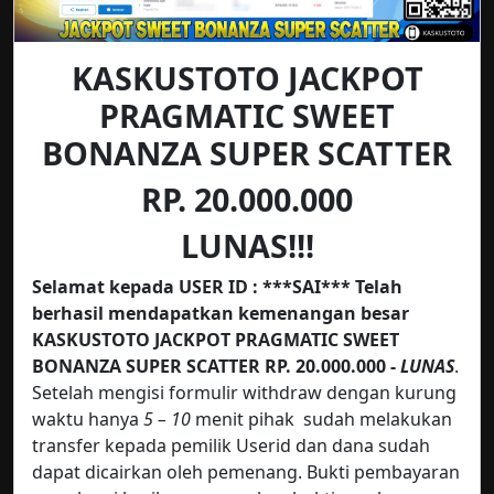
KASKUSTOTO JACKPOT
PRAGMATIC SWEET
BONANZA SUPER SCATTER
RP. 20.000.000
LUNAS!!!
Selamat kepada USER ID : ***SAI*** Telah
berhasil mendapatkan kemenangan besar
KASKUSTOTO JACKPOT PRAGMATIC SWEET
BONANZA SUPER SCATTER RP. 20.000.000 -
LUNAS
.
Setelah mengisi formulir withdraw dengan kurung
waktu hanya
5 – 10
menit pihak
sudah melakukan
transfer kepada pemilik Userid dan dana sudah
dapat dicairkan oleh pemenang. Bukti pembayaran