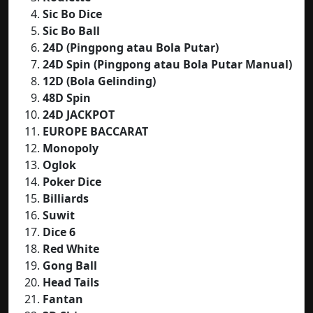
Sic Bo Dice
Sic Bo Ball
24D (Pingpong atau Bola Putar)
24D Spin (Pingpong atau Bola Putar Manual)
12D (Bola Gelinding)
48D Spin
24D JACKPOT
EUROPE BACCARAT
Monopoly
Oglok
Poker Dice
Billiards
Suwit
Dice 6
Red White
Gong Ball
Head Tails
Fantan