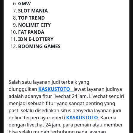
GMW
SLOT MANIA
TOP TREND
NOLIMIT CITY
FAT PANDA
IDN E-LOTTERY
BOOMING GAMES
Salah satu layanan judi terbaik yang
diunggulkan
KASKUSTOTO
lewat layanan judinya
adalah adanya fitur livechat 24 jam. Livechat sendiri
menjadi sebuah fitur yang sangat penting yang
pasti selalu disediakan situs penyedia layanan judi
online terpercaya seperti
KASKUSTOTO
. Karena
dengan livechat 24 jam, para pemain atau member
bisa selalu mudah terhubung pada layanan