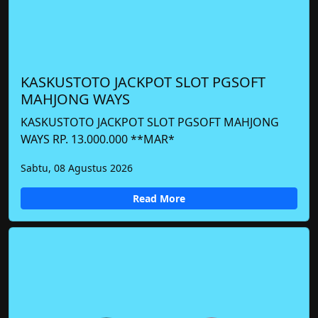
KASKUSTOTO JACKPOT SLOT PGSOFT
MAHJONG WAYS
KASKUSTOTO JACKPOT SLOT PGSOFT MAHJONG
WAYS RP. 13.000.000 **MAR*
Sabtu, 08 Agustus 2026
Read More