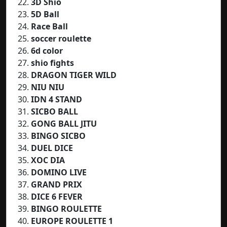
3D Shio
5D Ball
Race Ball
soccer roulette
6d color
shio fights
DRAGON TIGER WILD
NIU NIU
IDN 4 STAND
SICBO BALL
GONG BALL JITU
BINGO SICBO
DUEL DICE
XOC DIA
DOMINO LIVE
GRAND PRIX
DICE 6 FEVER
BINGO ROULETTE
EUROPE ROULETTE 1