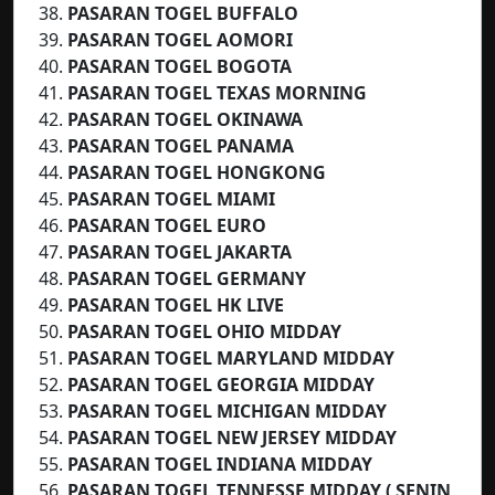
PASARAN TOGEL BUFFALO
PASARAN TOGEL AOMORI
PASARAN TOGEL BOGOTA
PASARAN TOGEL TEXAS MORNING
PASARAN TOGEL OKINAWA
PASARAN TOGEL PANAMA
PASARAN TOGEL HONGKONG
PASARAN TOGEL MIAMI
PASARAN TOGEL EURO
PASARAN TOGEL
JAKARTA
PASARAN TOGEL GERMANY
PASARAN TOGEL HK LIVE
PASARAN TOGEL OHIO MIDDAY
PASARAN TOGEL MARYLAND MIDDAY
PASARAN TOGEL GEORGIA MIDDAY
PASARAN TOGEL MICHIGAN MIDDAY
PASARAN TOGEL NEW JERSEY MIDDAY
PASARAN TOGEL INDIANA MIDDAY
PASARAN TOGEL TENNESSE MIDDAY ( SENIN