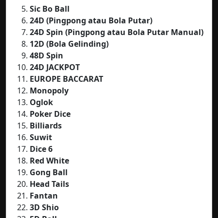
Sic Bo Ball
24D (Pingpong atau Bola Putar)
24D Spin (Pingpong atau Bola Putar Manual)
12D (Bola Gelinding)
48D Spin
24D JACKPOT
EUROPE BACCARAT
Monopoly
Oglok
Poker Dice
Billiards
Suwit
Dice 6
Red White
Gong Ball
Head Tails
Fantan
3D Shio