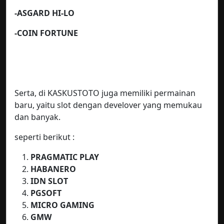
-ASGARD HI-LO
-COIN FORTUNE
Serta, di KASKUSTOTO juga memiliki permainan
baru, yaitu slot dengan develover yang memukau
dan banyak.
seperti berikut :
PRAGMATIC PLAY
HABANERO
IDN SLOT
PGSOFT
MICRO GAMING
GMW