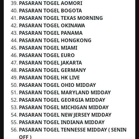
PASARAN TOGEL AOMORI
PASARAN TOGEL BOGOTA
PASARAN TOGEL TEXAS MORNING
PASARAN TOGEL OKINAWA
PASARAN TOGEL PANAMA
PASARAN TOGEL HONGKONG
PASARAN TOGEL MIAMI
PASARAN TOGEL EURO
PASARAN TOGEL
JAKARTA
PASARAN TOGEL GERMANY
PASARAN TOGEL HK LIVE
PASARAN TOGEL OHIO MIDDAY
PASARAN TOGEL MARYLAND MIDDAY
PASARAN TOGEL GEORGIA MIDDAY
PASARAN TOGEL MICHIGAN MIDDAY
PASARAN TOGEL NEW JERSEY MIDDAY
PASARAN TOGEL INDIANA MIDDAY
PASARAN TOGEL TENNESSE MIDDAY ( SENIN
OFF )