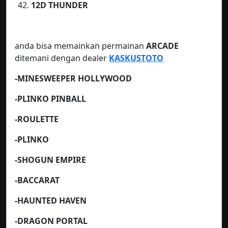
12D THUNDER
anda bisa memainkan permainan
ARCADE
ditemani dengan dealer
KASKUSTOTO
-MINESWEEPER HOLLYWOOD
-PLINKO PINBALL
-ROULETTE
-PLINKO
-SHOGUN EMPIRE
-BACCARAT
-HAUNTED HAVEN
-DRAGON PORTAL