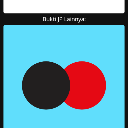
Bukti JP Lainnya: