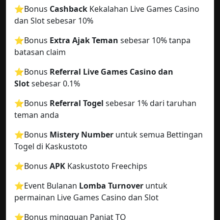
⭐️Bonus
Cashback
Kekalahan Live Games Casino
dan Slot sebesar 10%
⭐️Bonus
Extra Ajak Teman
sebesar 10% tanpa
batasan claim
⭐️Bonus
Referral Live Games Casino dan
Slot
sebesar 0.1%
⭐️Bonus
Referral Togel
sebesar 1% dari taruhan
teman anda
⭐️Bonus
Mistery Number
untuk semua Bettingan
Togel di Kaskustoto
⭐️Bonus
APK
Kaskustoto Freechips
⭐️Event Bulanan
Lomba Turnover
untuk
permainan Live Games Casino dan Slot
⭐️Bonus mingguan Panjat TO