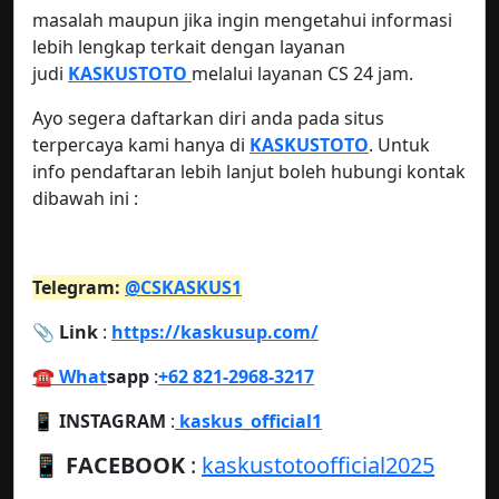
masalah maupun jika ingin mengetahui informasi
lebih lengkap terkait dengan layanan
judi
KASKUSTOTO
melalui layanan CS 24 jam.
Ayo segera daftarkan diri anda pada situs
terpercaya kami hanya di
KASKUSTOTO
. Untuk
info pendaftaran lebih lanjut boleh hubungi kontak
dibawah ini :
Telegram:
@CSKASKUS1
📎 Link
:
https://kaskusup.com/
☎️ What
sapp
:
+62 821-2968-3217
📱 INSTAGRAM
:
kaskus_official1
📱
FACEBOOK
:
kaskustotoofficial2025