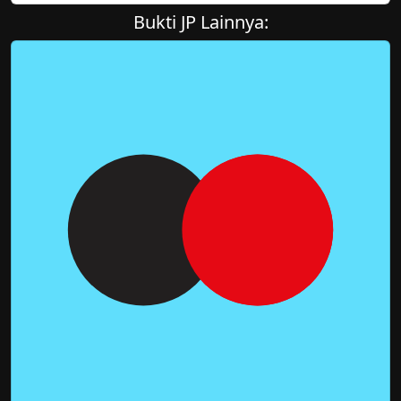
Bukti JP Lainnya: