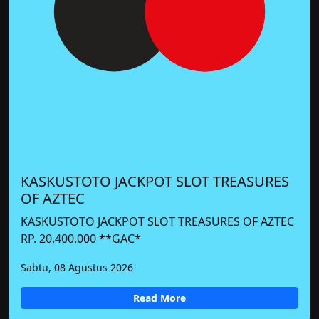
KASKUSTOTO JACKPOT SLOT TREASURES
OF AZTEC
KASKUSTOTO JACKPOT SLOT TREASURES OF AZTEC
RP. 20.400.000 **GAC*
Sabtu, 08 Agustus 2026
Read More