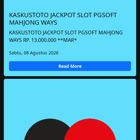
KASKUSTOTO JACKPOT SLOT PGSOFT
MAHJONG WAYS
KASKUSTOTO JACKPOT SLOT PGSOFT MAHJONG
WAYS RP. 13.000.000 **MAR*
Sabtu, 08 Agustus 2026
Read More