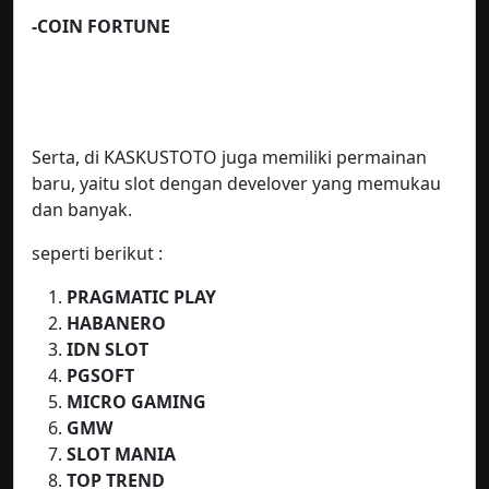
-COIN FORTUNE
Serta, di KASKUSTOTO juga memiliki permainan
baru, yaitu slot dengan develover yang memukau
dan banyak.
seperti berikut :
PRAGMATIC PLAY
HABANERO
IDN SLOT
PGSOFT
MICRO GAMING
GMW
SLOT MANIA
TOP TREND