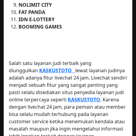
NOLIMIT CITY
FAT PANDA
IDN E-LOTTERY
BOOMING GAMES
Salah satu layanan judi terbaik yang
diunggulkan
KASKUSTOTO
lewat layanan judinya
adalah adanya fitur livechat 24 jam. Livechat sendiri
menjadi sebuah fitur yang sangat penting yang
pasti selalu disediakan situs penyedia layanan judi
online terpercaya seperti
KASKUSTOTO
. Karena
dengan livechat 24 jam, para pemain atau member
bisa selalu mudah terhubung pada layanan
customer service ketika menemukan kendala atau
masalah maupun jika ingin mengetahui informasi
lebih lengkap terkait dengan layanan