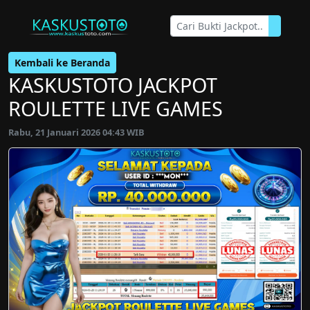
Kembali ke Beranda
KASKUSTOTO JACKPOT
ROULETTE LIVE GAMES
Rabu, 21 Januari 2026 04:43 WIB