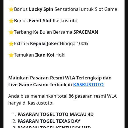
⭐️Bonus
Lucky Spin
Sensational untuk Slot Game
⭐️Bonus
Event Slot
Kaskustoto
⭐️Terbang Ke Bulan Bersama
SPACEMAN
⭐️Extra 5
Kepala Joker
Hingga 100%
⭐️Temukan
Ikan Koi
Hoki
Mainkan Pasaran Resmi WLA Terlengkap dan
Live Game Casino Terbaik di
KASKUSTOTO
Anda bisa memainkan total 86 pasaran resmi WLA
hanya di Kaskustoto.
PASARAN TOGEL TOTO MACAU
4D
PASARAN TOGEL TEXAS DAY
PASARAN TOGEL KENTUCKY MID