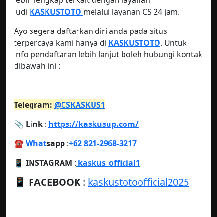
judi
KASKUSTOTO
melalui layanan CS 24 jam.
Ayo segera daftarkan diri anda pada situs
terpercaya kami hanya di
KASKUSTOTO
. Untuk
info pendaftaran lebih lanjut boleh hubungi kontak
dibawah ini :
Telegram:
@CSKASKUS1
📎 Link
:
https://kaskusup.com/
☎️ What
sapp
:
+62 821-2968-3217
📱 INSTAGRAM
:
kaskus_official1
📱
FACEBOOK
:
kaskustotoofficial2025