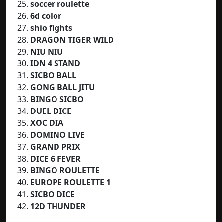
soccer roulette
6d color
shio fights
DRAGON TIGER WILD
NIU NIU
IDN 4 STAND
SICBO BALL
GONG BALL JITU
BINGO SICBO
DUEL DICE
XOC DIA
DOMINO LIVE
GRAND PRIX
DICE 6 FEVER
BINGO ROULETTE
EUROPE ROULETTE 1
SICBO DICE
12D THUNDER