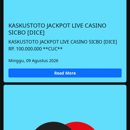
KASKUSTOTO JACKPOT LIVE CASINO
SICBO [DICE]
KASKUSTOTO JACKPOT LIVE CASINO SICBO [DICE]
RP. 100.000.000 **CUC**
Minggu, 09 Agustus 2026
Read More