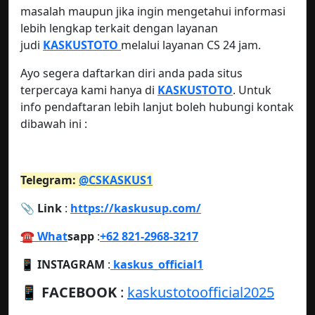
masalah maupun jika ingin mengetahui informasi
lebih lengkap terkait dengan layanan
judi
KASKUSTOTO
melalui layanan CS 24 jam.
Ayo segera daftarkan diri anda pada situs
terpercaya kami hanya di
KASKUSTOTO
. Untuk
info pendaftaran lebih lanjut boleh hubungi kontak
dibawah ini :
Telegram:
@CSKASKUS1
📎 Link
:
https://kaskusup.com/
☎️ What
sapp
:
+62 821-2968-3217
📱 INSTAGRAM
:
kaskus_official1
📱
FACEBOOK
:
kaskustotoofficial2025