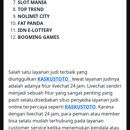
SLOT MANIA
TOP TREND
NOLIMIT CITY
FAT PANDA
IDN E-LOTTERY
BOOMING GAMES
Salah satu layanan judi terbaik yang
diunggulkan
KASKUSTOTO
lewat layanan judinya
adalah adanya fitur livechat 24 jam. Livechat sendiri
menjadi sebuah fitur yang sangat penting yang
pasti selalu disediakan situs penyedia layanan judi
online terpercaya seperti
KASKUSTOTO
. Karena
dengan livechat 24 jam, para pemain atau member
bisa selalu mudah terhubung pada layanan
customer service ketika menemukan kendala atau