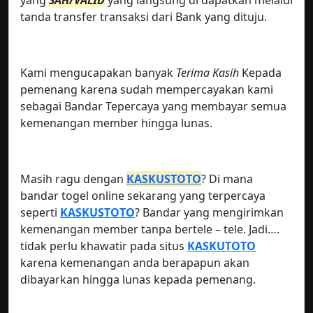
tanda transfer transaksi dari Bank yang dituju.
Kami mengucapakan banyak
Terima Kasih
Kepada
pemenang karena sudah mempercayakan kami
sebagai Bandar Tepercaya yang membayar semua
kemenangan member hingga lunas.
Masih ragu dengan
KASKUSTOTO
? Di mana
bandar togel online sekarang yang terpercaya
seperti
KASKUSTOTO
? Bandar yang mengirimkan
kemenangan member tanpa bertele – tele. Jadi….
tidak perlu khawatir pada situs
KASKUTOTO
karena kemenangan anda berapapun akan
dibayarkan hingga lunas kepada pemenang.