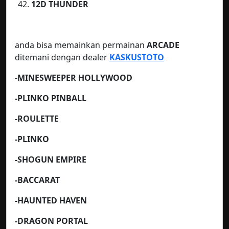
12D THUNDER
anda bisa memainkan permainan
ARCADE
ditemani dengan dealer
KASKUSTOTO
-MINESWEEPER HOLLYWOOD
-PLINKO PINBALL
-ROULETTE
-PLINKO
-SHOGUN EMPIRE
-BACCARAT
-HAUNTED HAVEN
-DRAGON PORTAL