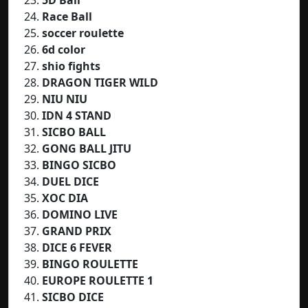
Race Ball
soccer roulette
6d color
shio fights
DRAGON TIGER WILD
NIU NIU
IDN 4 STAND
SICBO BALL
GONG BALL JITU
BINGO SICBO
DUEL DICE
XOC DIA
DOMINO LIVE
GRAND PRIX
DICE 6 FEVER
BINGO ROULETTE
EUROPE ROULETTE 1
SICBO DICE