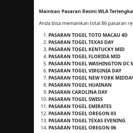
Mainkan Pasaran Resmi WLA Terlengkap
Anda bisa memainkan total 86 pasaran re
PASARAN TOGEL TOTO MACAU
4D
PASARAN TOGEL TEXAS DAY
PASARAN TOGEL KENTUCKY MID
PASARAN TOGEL
FLORIDA MID
PASARAN TOGEL WASHINGTON DC 
PASARAN TOGEL VIRGINIA DAY
PASARAN TOGEL NEW YORK MIDDA
PASARAN TOGEL HUAINAN
PASARAN CAROLINA DAY
PASARAN TOGEL SWISS
PASARAN TOGEL EMIRATES
PASARAN TOGEL OREGON 03
PASARAN TOGEL TEXAS EVENING
PASARAN TOGEL OREGON 06