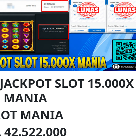
JACKPOT SLOT 15.000X
MANIA
LOT MANIA
. 42.522.000