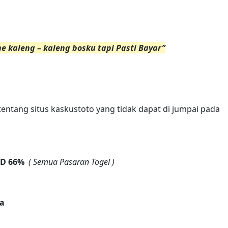
e kaleng – kaleng bosku tapi Pasti Bayar”
tentang situs kaskustoto yang tidak dapat di jumpai pada
 4D 66%
( Semua Pasaran Togel )
sa