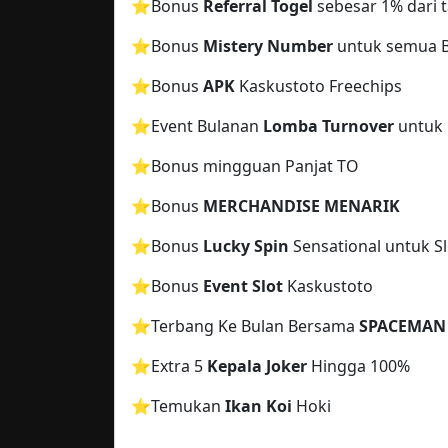
⭐️Bonus
Referral Togel
sebesar 1% dari 
⭐️Bonus
Mistery Number
untuk semua Be
⭐️Bonus
APK
Kaskustoto Freechips
⭐️Event Bulanan
Lomba Turnover
untuk 
⭐️Bonus mingguan Panjat TO
⭐️
Bonus
MERCHANDISE MENARIK
⭐️Bonus
Lucky Spin
Sensational untuk S
⭐️Bonus
Event Slot
Kaskustoto
⭐️Terbang Ke Bulan Bersama
SPACEMAN
⭐️Extra 5
Kepala Joker
Hingga 100%
⭐️Temukan
Ikan Koi
Hoki