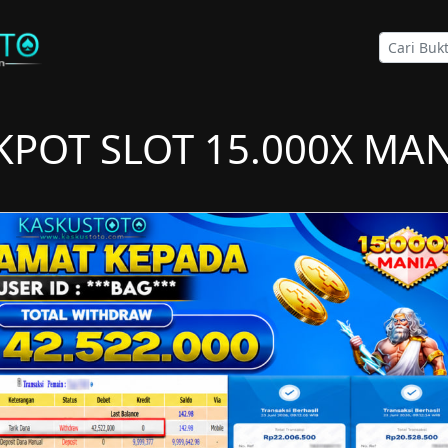
KPOT SLOT 15.000X MA