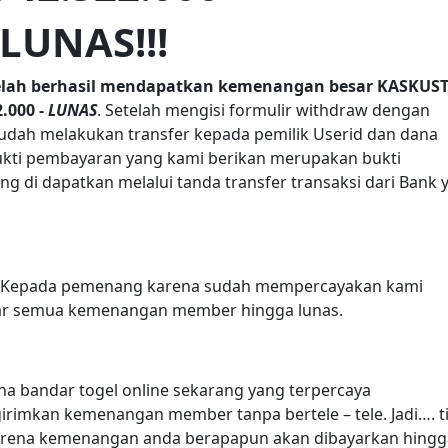
LUNAS!!!
Telah berhasil mendapatkan kemenangan besar KASKUS
.000 -
LUNAS
. Setelah mengisi formulir withdraw dengan
udah melakukan transfer kepada pemilik Userid dan dana
ukti pembayaran yang kami berikan merupakan bukti
g di dapatkan melalui tanda transfer transaksi dari Bank 
Kepada pemenang karena sudah mempercayakan kami
ar semua kemenangan member hingga lunas.
na bandar togel online sekarang yang terpercaya
irimkan kemenangan member tanpa bertele – tele. Jadi…. t
rena kemenangan anda berapapun akan dibayarkan hingg