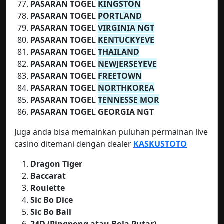
PASARAN TOGEL
KINGSTON
PASARAN TOGEL
PORTLAND
PASARAN TOGEL
VIRGINIA NGT
PASARAN TOGEL
KENTUCKYEVE
PASARAN TOGEL
THAILAND
PASARAN TOGEL
NEWJERSEYEVE
PASARAN TOGEL
FREETOWN
PASARAN TOGEL
NORTHKOREA
PASARAN TOGEL
TENNESSE MOR
PASARAN TOGEL GEORGIA NGT
Juga anda bisa memainkan puluhan permainan live
casino ditemani dengan dealer
KASKUSTOTO
Dragon Tiger
Baccarat
Roulette
Sic Bo Dice
Sic Bo Ball
24D (Pingpong atau Bola Putar)