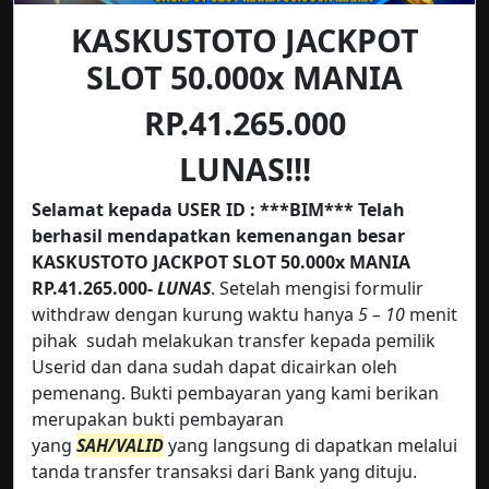
KASKUSTOTO JACKPOT
SLOT 50.000x MANIA
RP.41.265.000
LUNAS!!!
Selamat kepada USER ID : ***BIM*** Telah
berhasil mendapatkan kemenangan besar
KASKUSTOTO JACKPOT SLOT 50.000x MANIA
RP.41.265.000-
LUNAS
. Setelah mengisi formulir
withdraw dengan kurung waktu hanya
5 – 10
menit
pihak
sudah melakukan transfer kepada pemilik
Userid dan dana sudah dapat dicairkan oleh
pemenang. Bukti pembayaran yang kami berikan
merupakan bukti pembayaran
yang
SAH/VALID
yang langsung di dapatkan melalui
tanda transfer transaksi dari Bank yang dituju.