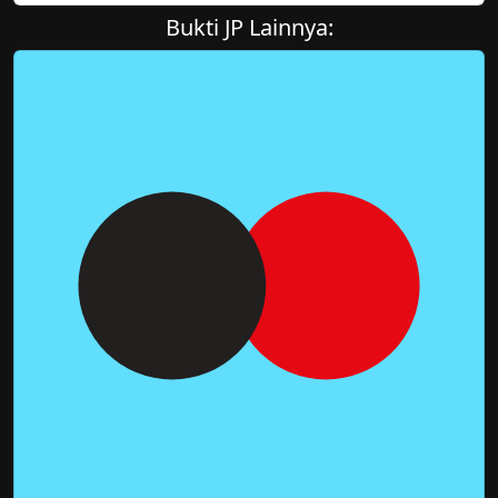
Bukti JP Lainnya: