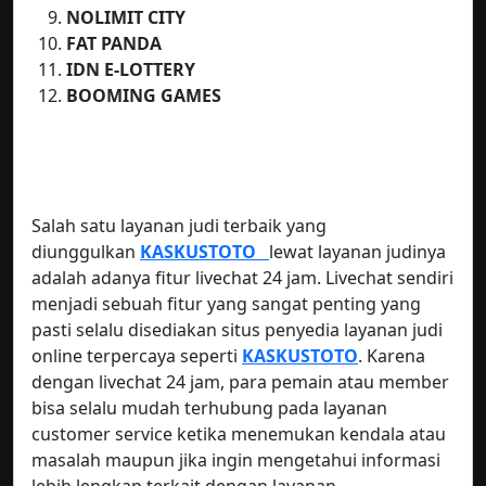
NOLIMIT CITY
FAT PANDA
IDN E-LOTTERY
BOOMING GAMES
Salah satu layanan judi terbaik yang
diunggulkan
KASKUSTOTO
lewat layanan judinya
adalah adanya fitur livechat 24 jam. Livechat sendiri
menjadi sebuah fitur yang sangat penting yang
pasti selalu disediakan situs penyedia layanan judi
online terpercaya seperti
KASKUSTOTO
. Karena
dengan livechat 24 jam, para pemain atau member
bisa selalu mudah terhubung pada layanan
customer service ketika menemukan kendala atau
masalah maupun jika ingin mengetahui informasi
lebih lengkap terkait dengan layanan