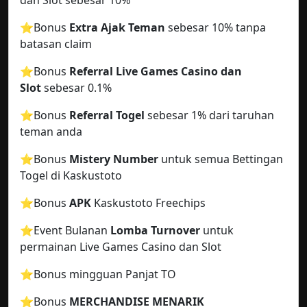
⭐️Bonus
Extra Ajak Teman
sebesar 10% tanpa
batasan claim
⭐️Bonus
Referral Live Games Casino dan
Slot
sebesar 0.1%
⭐️Bonus
Referral Togel
sebesar 1% dari taruhan
teman anda
⭐️Bonus
Mistery Number
untuk semua Bettingan
Togel di Kaskustoto
⭐️Bonus
APK
Kaskustoto Freechips
⭐️Event Bulanan
Lomba Turnover
untuk
permainan Live Games Casino dan Slot
⭐️Bonus mingguan Panjat TO
⭐️
Bonus
MERCHANDISE MENARIK