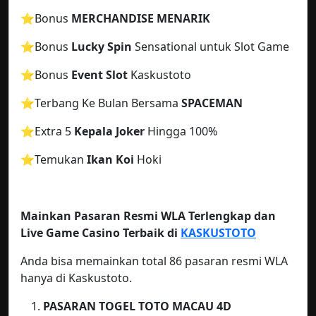
⭐️
Bonus
MERCHANDISE MENARIK
⭐️Bonus
Lucky Spin
Sensational untuk Slot Game
⭐️Bonus
Event Slot
Kaskustoto
⭐️Terbang Ke Bulan Bersama
SPACEMAN
⭐️Extra 5
Kepala Joker
Hingga 100%
⭐️Temukan
Ikan Koi
Hoki
Mainkan Pasaran Resmi WLA Terlengkap dan
Live Game Casino Terbaik di
KASKUSTOTO
Anda bisa memainkan total 86 pasaran resmi WLA
hanya di Kaskustoto.
PASARAN TOGEL TOTO MACAU
4D