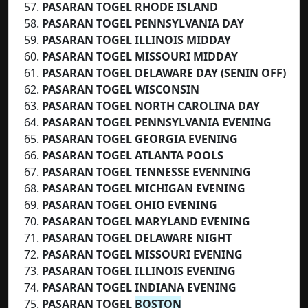
PASARAN TOGEL RHODE ISLAND
PASARAN TOGEL PENNSYLVANIA DAY
PASARAN TOGEL ILLINOIS MIDDAY
PASARAN TOGEL MISSOURI MIDDAY
PASARAN TOGEL DELAWARE DAY (SENIN OFF)
PASARAN TOGEL WISCONSIN
PASARAN TOGEL NORTH CAROLINA DAY
PASARAN TOGEL PENNSYLVANIA EVENING
PASARAN TOGEL GEORGIA EVENING
PASARAN TOGEL ATLANTA POOLS
PASARAN TOGEL TENNESSE EVENNING
PASARAN TOGEL MICHIGAN EVENING
PASARAN TOGEL OHIO EVENING
PASARAN TOGEL MARYLAND EVENING
PASARAN TOGEL DELAWARE NIGHT
PASARAN TOGEL MISSOURI EVENING
PASARAN TOGEL ILLINOIS EVENING
PASARAN TOGEL INDIANA EVENING
PASARAN TOGEL
BOSTON