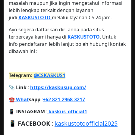
masalah maupun jika ingin mengetahui informasi
lebih lengkap terkait dengan layanan
judi
KASKUSTOTO
melalui layanan CS 24 jam.
Ayo segera daftarkan diri anda pada situs
terpercaya kami hanya di
KASKUSTOTO
. Untuk
info pendaftaran lebih lanjut boleh hubungi kontak
dibawah ini :
Telegram:
@CSKASKUS1
📎 Link
:
https://kaskusup.com/
☎️ What
sapp
:
+62 821-2968-3217
📱 INSTAGRAM
:
kaskus_official1
📱
FACEBOOK
:
kaskustotoofficial2025