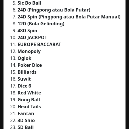
Sic Bo Ball
24D (Pingpong atau Bola Putar)
24D Spin (Pingpong atau Bola Putar Manual)
12D (Bola Gelinding)
48D Spin
24D JACKPOT
EUROPE BACCARAT
Monopoly
Oglok
Poker Dice
Billiards
Suwit
Dice 6
Red White
Gong Ball
Head Tails
Fantan
3D Shio
5D Ball