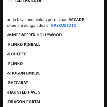
12D THUNDER
anda bisa memainkan permainan
ARCADE
ditemani dengan dealer
KASKUSTOTO
-MINESWEEPER HOLLYWOOD
-PLINKO PINBALL
-ROULETTE
-PLINKO
-SHOGUN EMPIRE
-BACCARAT
-HAUNTED HAVEN
-DRAGON PORTAL