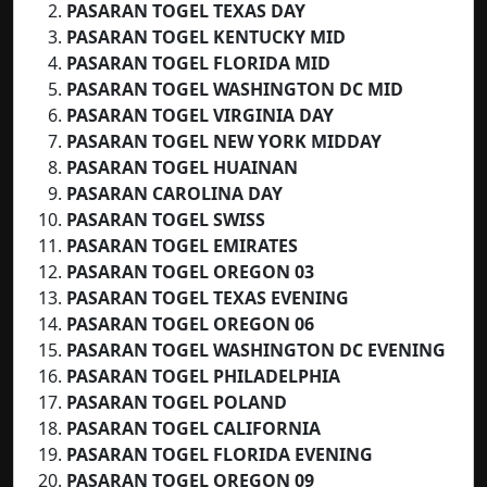
PASARAN TOGEL TEXAS DAY
PASARAN TOGEL KENTUCKY MID
PASARAN TOGEL
FLORIDA MID
PASARAN TOGEL WASHINGTON DC MID
PASARAN TOGEL VIRGINIA DAY
PASARAN TOGEL NEW YORK MIDDAY
PASARAN TOGEL HUAINAN
PASARAN CAROLINA DAY
PASARAN TOGEL SWISS
PASARAN TOGEL EMIRATES
PASARAN TOGEL OREGON 03
PASARAN TOGEL TEXAS EVENING
PASARAN TOGEL OREGON 06
PASARAN TOGEL WASHINGTON DC EVENING
PASARAN TOGEL PHILADELPHIA
PASARAN TOGEL POLAND
PASARAN TOGEL CALIFORNIA
PASARAN TOGEL FLORIDA EVENING
PASARAN TOGEL OREGON 09