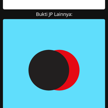
Bukti JP Lainnya: