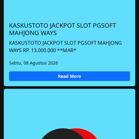
KASKUSTOTO JACKPOT SLOT PGSOFT
MAHJONG WAYS
KASKUSTOTO JACKPOT SLOT PGSOFT MAHJONG
WAYS RP. 13.000.000 **MAR*
Sabtu, 08 Agustus 2026
Read More