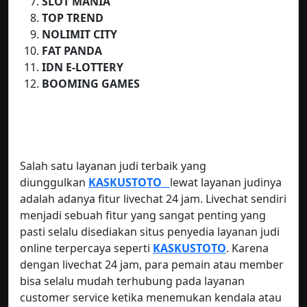
SLOT MANIA
TOP TREND
NOLIMIT CITY
FAT PANDA
IDN E-LOTTERY
BOOMING GAMES
Salah satu layanan judi terbaik yang
diunggulkan
KASKUSTOTO
lewat layanan judinya
adalah adanya fitur livechat 24 jam. Livechat sendiri
menjadi sebuah fitur yang sangat penting yang
pasti selalu disediakan situs penyedia layanan judi
online terpercaya seperti
KASKUSTOTO
. Karena
dengan livechat 24 jam, para pemain atau member
bisa selalu mudah terhubung pada layanan
customer service ketika menemukan kendala atau