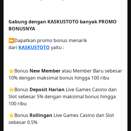
Gabung dengan KASKUSTOTO
banyak PROMO
BONUSNYA
⏩Dapatkan promo bonus menarik
dari
KASKUSTOTO
yaitu :
⭐️Bonus
New Member
atau Member Baru sebesar
10% dengan maksimal bonus hingga 100 ribu
⭐️Bonus
Deposit Harian
Live Games Casino dan
Slot sebesar 5% dengan maksimal bonus hingga
100 ribu
⭐️Bonus
Rollingan
Live Games Casino dan Slot
sebesar 0.5%