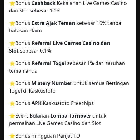
⭐️Bonus
Cashback
Kekalahan Live Games Casino
dan Slot sebesar 10%
⭐️Bonus
Extra Ajak Teman
sebesar 10% tanpa
batasan claim
⭐️Bonus
Referral Live Games Casino dan
Slot
sebesar 0.1%
⭐️Bonus
Referral Togel
sebesar 1% dari taruhan
teman anda
⭐️Bonus
Mistery Number
untuk semua Bettingan
Togel di Kaskustoto
⭐️Bonus
APK
Kaskustoto Freechips
⭐️Event Bulanan
Lomba Turnover
untuk
permainan Live Games Casino dan Slot
⭐️Bonus mingguan Panjat TO