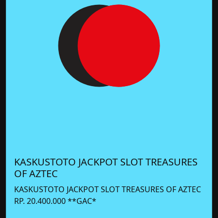
KASKUSTOTO JACKPOT SLOT TREASURES
OF AZTEC
KASKUSTOTO JACKPOT SLOT TREASURES OF AZTEC
RP. 20.400.000 **GAC*