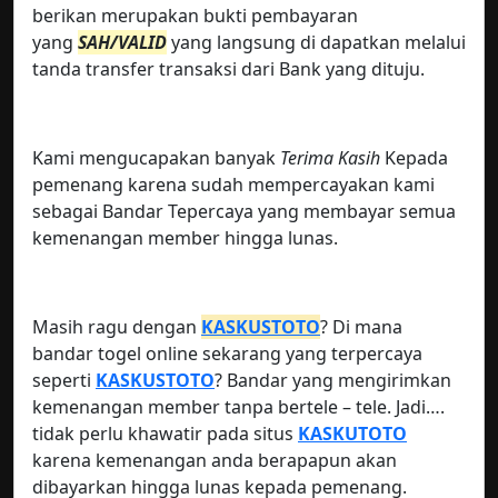
berikan merupakan bukti pembayaran
yang
SAH/VALID
yang langsung di dapatkan melalui
tanda transfer transaksi dari Bank yang dituju.
Kami mengucapakan banyak
Terima Kasih
Kepada
pemenang karena sudah mempercayakan kami
sebagai Bandar Tepercaya yang membayar semua
kemenangan member hingga lunas.
Masih ragu dengan
KASKUSTOTO
? Di mana
bandar togel online sekarang yang terpercaya
seperti
KASKUSTOTO
? Bandar yang mengirimkan
kemenangan member tanpa bertele – tele. Jadi….
tidak perlu khawatir pada situs
KASKUTOTO
karena kemenangan anda berapapun akan
dibayarkan hingga lunas kepada pemenang.