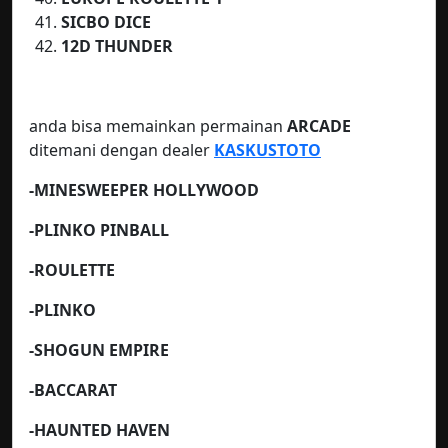
SICBO DICE
12D THUNDER
anda bisa memainkan permainan
ARCADE
ditemani dengan dealer
KASKUSTOTO
-MINESWEEPER HOLLYWOOD
-PLINKO PINBALL
-ROULETTE
-PLINKO
-SHOGUN EMPIRE
-BACCARAT
-HAUNTED HAVEN