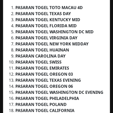
PASARAN TOGEL TOTO MACAU
4D
PASARAN TOGEL TEXAS DAY
PASARAN TOGEL KENTUCKY MID
PASARAN TOGEL
FLORIDA MID
PASARAN TOGEL WASHINGTON DC MID
PASARAN TOGEL VIRGINIA DAY
PASARAN TOGEL NEW YORK MIDDAY
PASARAN TOGEL HUAINAN
PASARAN CAROLINA DAY
PASARAN TOGEL SWISS
PASARAN TOGEL EMIRATES
PASARAN TOGEL OREGON 03
PASARAN TOGEL TEXAS EVENING
PASARAN TOGEL OREGON 06
PASARAN TOGEL WASHINGTON DC EVENING
PASARAN TOGEL PHILADELPHIA
PASARAN TOGEL POLAND
PASARAN TOGEL CALIFORNIA