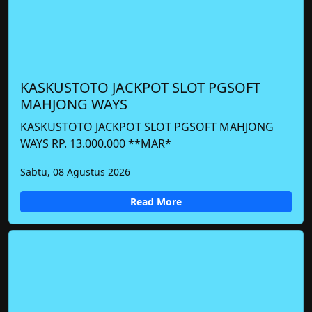
KASKUSTOTO JACKPOT SLOT PGSOFT
MAHJONG WAYS
KASKUSTOTO JACKPOT SLOT PGSOFT MAHJONG
WAYS RP. 13.000.000 **MAR*
Sabtu, 08 Agustus 2026
Read More