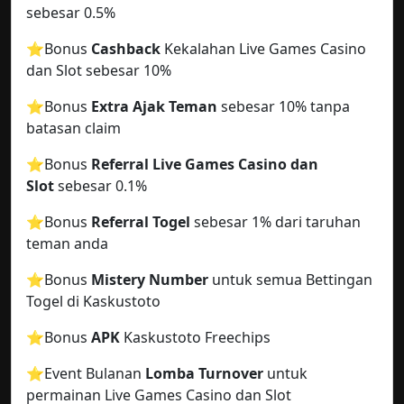
sebesar 0.5%
⭐️Bonus
Cashback
Kekalahan Live Games Casino
dan Slot sebesar 10%
⭐️Bonus
Extra Ajak Teman
sebesar 10% tanpa
batasan claim
⭐️Bonus
Referral Live Games Casino dan
Slot
sebesar 0.1%
⭐️Bonus
Referral Togel
sebesar 1% dari taruhan
teman anda
⭐️Bonus
Mistery Number
untuk semua Bettingan
Togel di Kaskustoto
⭐️Bonus
APK
Kaskustoto Freechips
⭐️Event Bulanan
Lomba Turnover
untuk
permainan Live Games Casino dan Slot