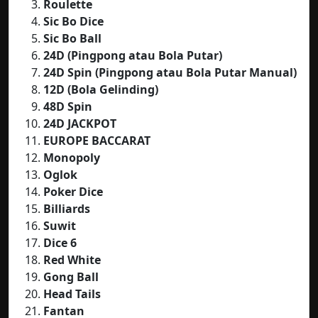
Roulette
Sic Bo Dice
Sic Bo Ball
24D (Pingpong atau Bola Putar)
24D Spin (Pingpong atau Bola Putar Manual)
12D (Bola Gelinding)
48D Spin
24D JACKPOT
EUROPE BACCARAT
Monopoly
Oglok
Poker Dice
Billiards
Suwit
Dice 6
Red White
Gong Ball
Head Tails
Fantan