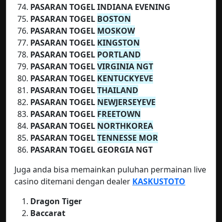
PASARAN TOGEL INDIANA EVENING
PASARAN TOGEL
BOSTON
PASARAN TOGEL
MOSKOW
PASARAN TOGEL
KINGSTON
PASARAN TOGEL
PORTLAND
PASARAN TOGEL
VIRGINIA NGT
PASARAN TOGEL
KENTUCKYEVE
PASARAN TOGEL
THAILAND
PASARAN TOGEL
NEWJERSEYEVE
PASARAN TOGEL
FREETOWN
PASARAN TOGEL
NORTHKOREA
PASARAN TOGEL
TENNESSE MOR
PASARAN TOGEL GEORGIA NGT
Juga anda bisa memainkan puluhan permainan live
casino ditemani dengan dealer
KASKUSTOTO
Dragon Tiger
Baccarat