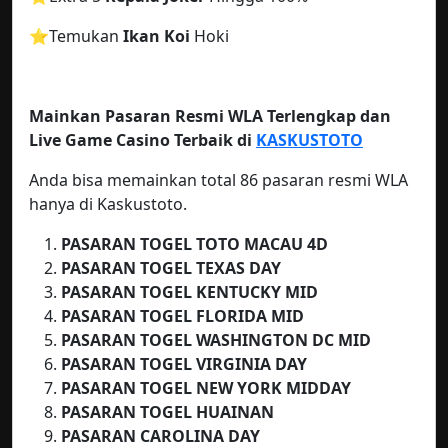
⭐️Temukan
Ikan Koi
Hoki
Mainkan Pasaran Resmi WLA Terlengkap dan
Live Game Casino Terbaik di
KASKUSTOTO
Anda bisa memainkan total 86 pasaran resmi WLA
hanya di Kaskustoto.
PASARAN TOGEL TOTO MACAU
4D
PASARAN TOGEL TEXAS DAY
PASARAN TOGEL KENTUCKY MID
PASARAN TOGEL
FLORIDA MID
PASARAN TOGEL WASHINGTON DC MID
PASARAN TOGEL VIRGINIA DAY
PASARAN TOGEL NEW YORK MIDDAY
PASARAN TOGEL HUAINAN
PASARAN CAROLINA DAY