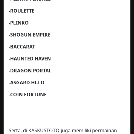
-ROULETTE
-PLINKO
-SHOGUN EMPIRE
-BACCARAT
-HAUNTED HAVEN
-DRAGON PORTAL
-ASGARD HI-LO
-COIN FORTUNE
Serta, di KASKUSTOTO juga memiliki permainan