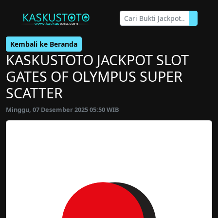
Kembali ke Beranda
KASKUSTOTO JACKPOT SLOT
GATES OF OLYMPUS SUPER
SCATTER
Minggu, 07 Desember 2025 05:50 WIB