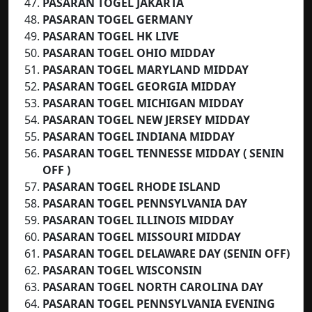
PASARAN TOGEL
JAKARTA
PASARAN TOGEL GERMANY
PASARAN TOGEL HK LIVE
PASARAN TOGEL OHIO MIDDAY
PASARAN TOGEL MARYLAND MIDDAY
PASARAN TOGEL GEORGIA MIDDAY
PASARAN TOGEL MICHIGAN MIDDAY
PASARAN TOGEL NEW JERSEY MIDDAY
PASARAN TOGEL INDIANA MIDDAY
PASARAN TOGEL TENNESSE MIDDAY ( SENIN
OFF )
PASARAN TOGEL RHODE ISLAND
PASARAN TOGEL PENNSYLVANIA DAY
PASARAN TOGEL ILLINOIS MIDDAY
PASARAN TOGEL MISSOURI MIDDAY
PASARAN TOGEL DELAWARE DAY (SENIN OFF)
PASARAN TOGEL WISCONSIN
PASARAN TOGEL NORTH CAROLINA DAY
PASARAN TOGEL PENNSYLVANIA EVENING