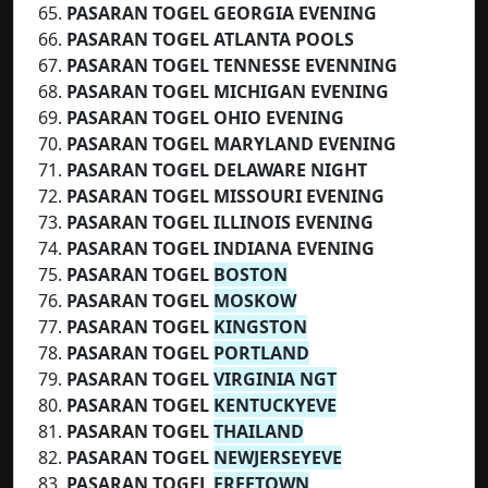
PASARAN TOGEL GEORGIA EVENING
PASARAN TOGEL ATLANTA POOLS
PASARAN TOGEL TENNESSE EVENNING
PASARAN TOGEL MICHIGAN EVENING
PASARAN TOGEL OHIO EVENING
PASARAN TOGEL MARYLAND EVENING
PASARAN TOGEL DELAWARE NIGHT
PASARAN TOGEL MISSOURI EVENING
PASARAN TOGEL ILLINOIS EVENING
PASARAN TOGEL INDIANA EVENING
PASARAN TOGEL
BOSTON
PASARAN TOGEL
MOSKOW
PASARAN TOGEL
KINGSTON
PASARAN TOGEL
PORTLAND
PASARAN TOGEL
VIRGINIA NGT
PASARAN TOGEL
KENTUCKYEVE
PASARAN TOGEL
THAILAND
PASARAN TOGEL
NEWJERSEYEVE
PASARAN TOGEL
FREETOWN