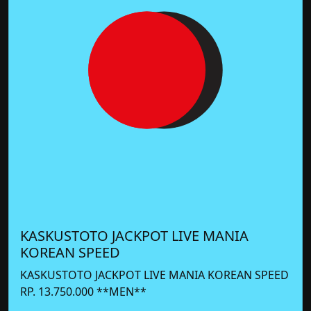
KASKUSTOTO JACKPOT LIVE MANIA
KOREAN SPEED
KASKUSTOTO JACKPOT LIVE MANIA KOREAN SPEED
RP. 13.750.000 **MEN**