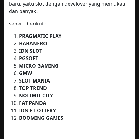
baru, yaitu slot dengan develover yang memukau
dan banyak.
seperti berikut :
PRAGMATIC PLAY
HABANERO
IDN SLOT
PGSOFT
MICRO GAMING
GMW
SLOT MANIA
TOP TREND
NOLIMIT CITY
FAT PANDA
IDN E-LOTTERY
BOOMING GAMES