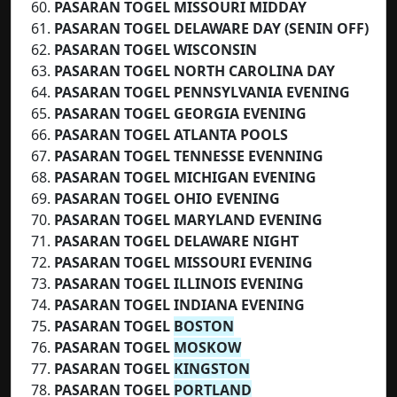
PASARAN TOGEL MISSOURI MIDDAY
PASARAN TOGEL DELAWARE DAY (SENIN OFF)
PASARAN TOGEL WISCONSIN
PASARAN TOGEL NORTH CAROLINA DAY
PASARAN TOGEL PENNSYLVANIA EVENING
PASARAN TOGEL GEORGIA EVENING
PASARAN TOGEL ATLANTA POOLS
PASARAN TOGEL TENNESSE EVENNING
PASARAN TOGEL MICHIGAN EVENING
PASARAN TOGEL OHIO EVENING
PASARAN TOGEL MARYLAND EVENING
PASARAN TOGEL DELAWARE NIGHT
PASARAN TOGEL MISSOURI EVENING
PASARAN TOGEL ILLINOIS EVENING
PASARAN TOGEL INDIANA EVENING
PASARAN TOGEL
BOSTON
PASARAN TOGEL
MOSKOW
PASARAN TOGEL
KINGSTON
PASARAN TOGEL
PORTLAND