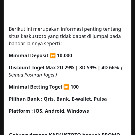
Berikut ini merupakan informasi penting tentang
situs kaskustoto yang tidak dapat di jumpai pada
bandar lainnya seperti :
Minimal Deposit ⏩ 10.000
Discount Togel Max 2D 29% | 3D 59% | 4D 66%
(
Semua Pasaran Togel )
Minimal Betting Togel
⏩ 100
Pilihan Bank : Qris,
Bank, E-wallet, Pulsa
Platform :
iOS, Android, Windows
Gabung dengan KASKUSTOTO
banyak PROMO