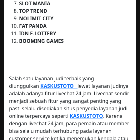
SLOT MANIA
TOP TREND
NOLIMIT CITY
FAT PANDA
IDN E-LOTTERY
BOOMING GAMES
Salah satu layanan judi terbaik yang
diunggulkan
KASKUSTOTO
lewat layanan judinya
adalah adanya fitur livechat 24 jam. Livechat sendiri
menjadi sebuah fitur yang sangat penting yang
pasti selalu disediakan situs penyedia layanan judi
online terpercaya seperti
KASKUSTOTO
. Karena
dengan livechat 24 jam, para pemain atau member
bisa selalu mudah terhubung pada layanan
customer service ketika menemukan kendala atau