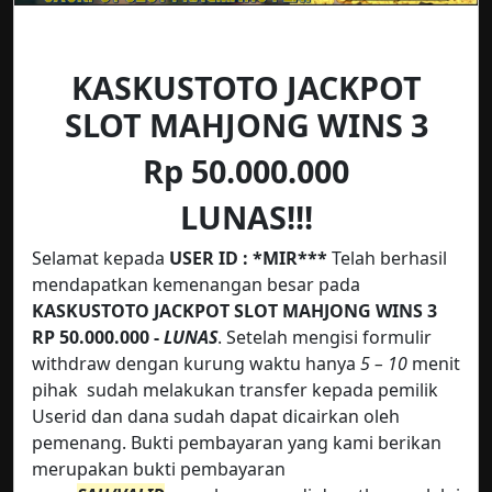
KASKUSTOTO JACKPOT
SLOT MAHJONG WINS 3
Rp 50.000.000
LUNAS!!!
Selamat kepada
USER ID : *MIR***
Telah berhasil
mendapatkan kemenangan besar pada
KASKUSTOTO JACKPOT SLOT MAHJONG WINS 3
RP 50.000.000 -
LUNAS
. Setelah mengisi formulir
withdraw dengan kurung waktu hanya
5 – 10
menit
pihak
sudah melakukan transfer kepada pemilik
Userid dan dana sudah dapat dicairkan oleh
pemenang. Bukti pembayaran yang kami berikan
merupakan bukti pembayaran