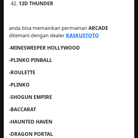
12D THUNDER
anda bisa memainkan permainan
ARCADE
ditemani dengan dealer
KASKUSTOTO
-MINESWEEPER HOLLYWOOD
-PLINKO PINBALL
-ROULETTE
-PLINKO
-SHOGUN EMPIRE
-BACCARAT
-HAUNTED HAVEN
-DRAGON PORTAL