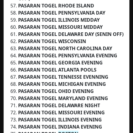
PASARAN TOGEL RHODE ISLAND
PASARAN TOGEL PENNSYLVANIA DAY
PASARAN TOGEL ILLINOIS MIDDAY
PASARAN TOGEL MISSOURI MIDDAY
PASARAN TOGEL DELAWARE DAY (SENIN OFF)
PASARAN TOGEL WISCONSIN
PASARAN TOGEL NORTH CAROLINA DAY
PASARAN TOGEL PENNSYLVANIA EVENING
PASARAN TOGEL GEORGIA EVENING
PASARAN TOGEL ATLANTA POOLS
PASARAN TOGEL TENNESSE EVENNING
PASARAN TOGEL MICHIGAN EVENING
PASARAN TOGEL OHIO EVENING
PASARAN TOGEL MARYLAND EVENING
PASARAN TOGEL DELAWARE NIGHT
PASARAN TOGEL MISSOURI EVENING
PASARAN TOGEL ILLINOIS EVENING
PASARAN TOGEL INDIANA EVENING