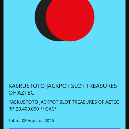
KASKUSTOTO JACKPOT SLOT TREASURES
OF AZTEC
KASKUSTOTO JACKPOT SLOT TREASURES OF AZTEC
RP. 20.400.000 **GAC*
Sabtu, 08 Agustus 2026