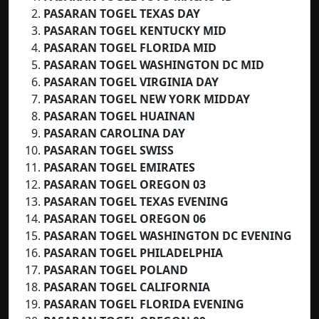
PASARAN TOGEL TEXAS DAY
PASARAN TOGEL KENTUCKY MID
PASARAN TOGEL
FLORIDA MID
PASARAN TOGEL WASHINGTON DC MID
PASARAN TOGEL VIRGINIA DAY
PASARAN TOGEL NEW YORK MIDDAY
PASARAN TOGEL HUAINAN
PASARAN CAROLINA DAY
PASARAN TOGEL SWISS
PASARAN TOGEL EMIRATES
PASARAN TOGEL OREGON 03
PASARAN TOGEL TEXAS EVENING
PASARAN TOGEL OREGON 06
PASARAN TOGEL WASHINGTON DC EVENING
PASARAN TOGEL PHILADELPHIA
PASARAN TOGEL POLAND
PASARAN TOGEL CALIFORNIA
PASARAN TOGEL FLORIDA EVENING