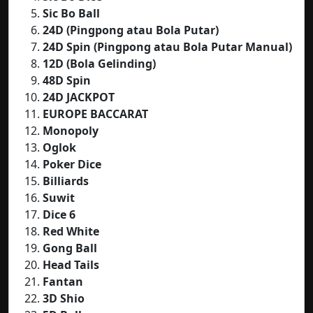
Sic Bo Ball
24D (Pingpong atau Bola Putar)
24D Spin (Pingpong atau Bola Putar Manual)
12D (Bola Gelinding)
48D Spin
24D JACKPOT
EUROPE BACCARAT
Monopoly
Oglok
Poker Dice
Billiards
Suwit
Dice 6
Red White
Gong Ball
Head Tails
Fantan
3D Shio