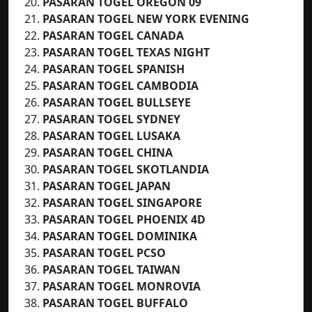
PASARAN TOGEL OREGON 09
PASARAN TOGEL NEW YORK EVENING
PASARAN TOGEL CANADA
PASARAN TOGEL
TEXAS NIGHT
PASARAN TOGEL
SPANISH
PASARAN TOGEL CAMBODIA
PASARAN TOGEL BULLSEYE
PASARAN TOGEL SYDNEY
PASARAN TOGEL LUSAKA
PASARAN TOGEL CHINA
PASARAN TOGEL SKOTLANDIA
PASARAN TOGEL JAPAN
PASARAN TOGEL SINGAPORE
PASARAN TOGEL PHOENIX 4D
PASARAN TOGEL DOMINIKA
PASARAN TOGEL PCSO
PASARAN TOGEL TAIWAN
PASARAN TOGEL MONROVIA
PASARAN TOGEL BUFFALO