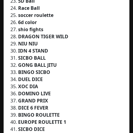
5D Ball
Race Ball
soccer roulette
6d color
shio fights
DRAGON TIGER WILD
NIU NIU
IDN 4 STAND
SICBO BALL
GONG BALL JITU
BINGO SICBO
DUEL DICE
XOC DIA
DOMINO LIVE
GRAND PRIX
DICE 6 FEVER
BINGO ROULETTE
EUROPE ROULETTE 1
SICBO DICE