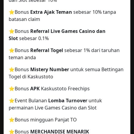
⭐️Bonus
Extra Ajak Teman
sebesar 10% tanpa
batasan claim
⭐️Bonus
Referral Live Games Casino dan
Slot
sebesar 0.1%
⭐️Bonus
Referral Togel
sebesar 1% dari taruhan
teman anda
⭐️Bonus
Mistery Number
untuk semua Bettingan
Togel di Kaskustoto
⭐️Bonus
APK
Kaskustoto Freechips
⭐️Event Bulanan
Lomba Turnover
untuk
permainan Live Games Casino dan Slot
⭐️Bonus mingguan Panjat TO
⭐️
Bonus
MERCHANDISE MENARIK