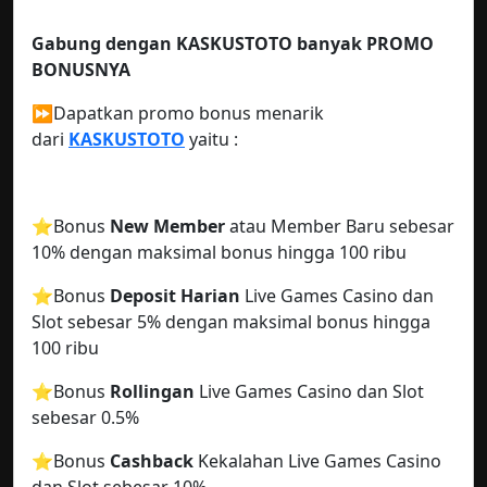
Gabung dengan KASKUSTOTO
banyak PROMO
BONUSNYA
⏩Dapatkan promo bonus menarik
dari
KASKUSTOTO
yaitu :
⭐️Bonus
New Member
atau Member Baru sebesar
10% dengan maksimal bonus hingga 100 ribu
⭐️Bonus
Deposit Harian
Live Games Casino dan
Slot sebesar 5% dengan maksimal bonus hingga
100 ribu
⭐️Bonus
Rollingan
Live Games Casino dan Slot
sebesar 0.5%
⭐️Bonus
Cashback
Kekalahan Live Games Casino
dan Slot sebesar 10%