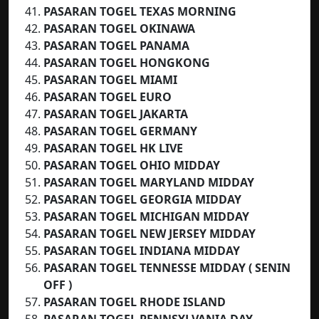
PASARAN TOGEL TEXAS MORNING
PASARAN TOGEL OKINAWA
PASARAN TOGEL PANAMA
PASARAN TOGEL HONGKONG
PASARAN TOGEL MIAMI
PASARAN TOGEL EURO
PASARAN TOGEL
JAKARTA
PASARAN TOGEL GERMANY
PASARAN TOGEL HK LIVE
PASARAN TOGEL OHIO MIDDAY
PASARAN TOGEL MARYLAND MIDDAY
PASARAN TOGEL GEORGIA MIDDAY
PASARAN TOGEL MICHIGAN MIDDAY
PASARAN TOGEL NEW JERSEY MIDDAY
PASARAN TOGEL INDIANA MIDDAY
PASARAN TOGEL TENNESSE MIDDAY ( SENIN
OFF )
PASARAN TOGEL RHODE ISLAND
PASARAN TOGEL PENNSYLVANIA DAY