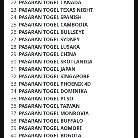
PASARAN TOGEL CANADA
PASARAN TOGEL
TEXAS NIGHT
PASARAN TOGEL
SPANISH
PASARAN TOGEL CAMBODIA
PASARAN TOGEL BULLSEYE
PASARAN TOGEL SYDNEY
PASARAN TOGEL LUSAKA
PASARAN TOGEL CHINA
PASARAN TOGEL SKOTLANDIA
PASARAN TOGEL JAPAN
PASARAN TOGEL SINGAPORE
PASARAN TOGEL PHOENIX 4D
PASARAN TOGEL DOMINIKA
PASARAN TOGEL PCSO
PASARAN TOGEL TAIWAN
PASARAN TOGEL MONROVIA
PASARAN TOGEL BUFFALO
PASARAN TOGEL AOMORI
PASARAN TOGEL BOGOTA