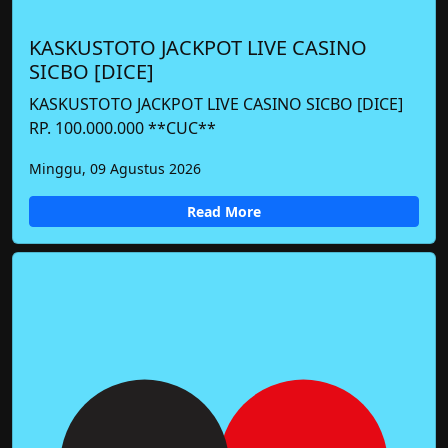
KASKUSTOTO JACKPOT LIVE CASINO
SICBO [DICE]
KASKUSTOTO JACKPOT LIVE CASINO SICBO [DICE]
RP. 100.000.000 **CUC**
Minggu, 09 Agustus 2026
Read More