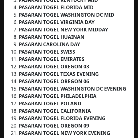
PASARAN TOGEL
FLORIDA MID
PASARAN TOGEL WASHINGTON DC MID
PASARAN TOGEL VIRGINIA DAY
PASARAN TOGEL NEW YORK MIDDAY
PASARAN TOGEL HUAINAN
PASARAN CAROLINA DAY
PASARAN TOGEL SWISS
PASARAN TOGEL EMIRATES
PASARAN TOGEL OREGON 03
PASARAN TOGEL TEXAS EVENING
PASARAN TOGEL OREGON 06
PASARAN TOGEL WASHINGTON DC EVENING
PASARAN TOGEL PHILADELPHIA
PASARAN TOGEL POLAND
PASARAN TOGEL CALIFORNIA
PASARAN TOGEL FLORIDA EVENING
PASARAN TOGEL OREGON 09
PASARAN TOGEL NEW YORK EVENING