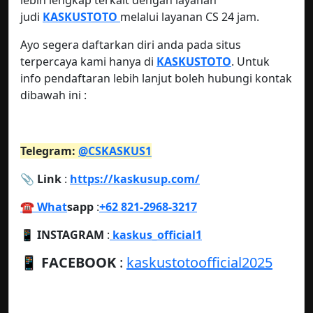
judi
KASKUSTOTO
melalui layanan CS 24 jam.
Ayo segera daftarkan diri anda pada situs
terpercaya kami hanya di
KASKUSTOTO
. Untuk
info pendaftaran lebih lanjut boleh hubungi kontak
dibawah ini :
Telegram:
@CSKASKUS1
📎 Link
:
https://kaskusup.com/
☎️ What
sapp
:
+62 821-2968-3217
📱 INSTAGRAM
:
kaskus_official1
📱
FACEBOOK
:
kaskustotoofficial2025