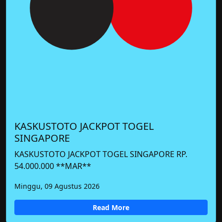
KASKUSTOTO JACKPOT TOGEL
SINGAPORE
KASKUSTOTO JACKPOT TOGEL SINGAPORE RP.
54.000.000 **MAR**
Minggu, 09 Agustus 2026
Read More