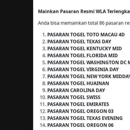
Mainkan Pasaran Resmi WLA Terlengkap
Anda bisa memainkan total 86 pasaran re
PASARAN TOGEL TOTO MACAU
4D
PASARAN TOGEL TEXAS DAY
PASARAN TOGEL KENTUCKY MID
PASARAN TOGEL
FLORIDA MID
PASARAN TOGEL WASHINGTON DC 
PASARAN TOGEL VIRGINIA DAY
PASARAN TOGEL NEW YORK MIDDA
PASARAN TOGEL HUAINAN
PASARAN CAROLINA DAY
PASARAN TOGEL SWISS
PASARAN TOGEL EMIRATES
PASARAN TOGEL OREGON 03
PASARAN TOGEL TEXAS EVENING
PASARAN TOGEL OREGON 06