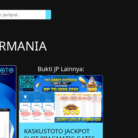
ERMANIA
Bukti JP Lainnya:
KASKUSTOTO JACKPOT