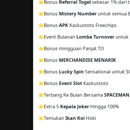
⭐️Bonus
Referral Togel
sebesar 1% dari 
⭐️Bonus
Mistery Number
untuk semua Be
⭐️Bonus
APK
Kaskustoto Freechips
⭐️Event Bulanan
Lomba Turnover
untuk 
⭐️Bonus mingguan Panjat TO
⭐️
Bonus
MERCHANDISE MENARIK
⭐️Bonus
Lucky Spin
Sensational untuk S
⭐️Bonus
Event Slot
Kaskustoto
⭐️Terbang Ke Bulan Bersama
SPACEMAN
⭐️Extra 5
Kepala Joker
Hingga 100%
⭐️Temukan
Ikan Koi
Hoki