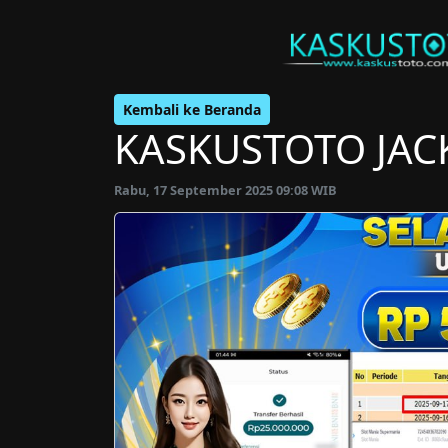
Kembali ke Beranda
KASKUSTOTO JAC
Rabu, 17 September 2025 09:08 WIB