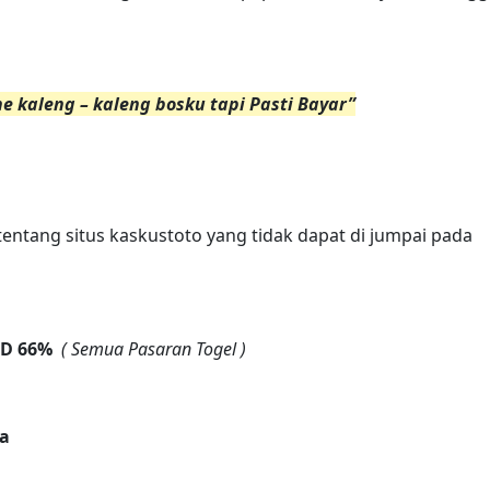
e kaleng – kaleng bosku tapi Pasti Bayar”
tentang situs kaskustoto yang tidak dapat di jumpai pada
 4D 66%
( Semua Pasaran Togel )
sa