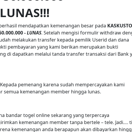
LUNAS!!!
 berhasil mendapatkan kemenangan besar pada
KASKUST
0.000.000 -
LUNAS
. Setelah mengisi formulir withdraw de
udah melakukan transfer kepada pemilik Userid dan dana
ukti pembayaran yang kami berikan merupakan bukti
g di dapatkan melalui tanda transfer transaksi dari Bank 
Kepada pemenang karena sudah mempercayakan kami
ar semua kemenangan member hingga lunas.
na bandar togel online sekarang yang terpercaya
irimkan kemenangan member tanpa bertele – tele. Jadi…. t
rena kemenangan anda berapapun akan dibayarkan hingg