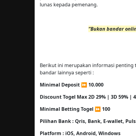
lunas kepada pemenang.
“Bukan bandar onlin
Berikut ini merupakan informasi penting 
bandar lainnya seperti :
Minimal Deposit ⏩ 10.000
Discount Togel Max 2D 29% | 3D 59% |
Minimal Betting Togel
⏩ 100
Pilihan Bank : Qris,
Bank, E-wallet, Pul
Platform :
iOS, Android, Windows