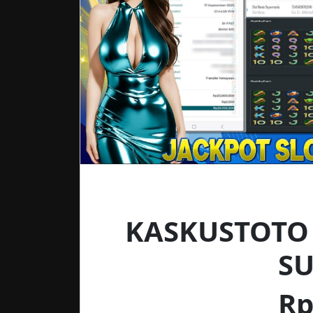
KASKUSTOTO 
S
Rp