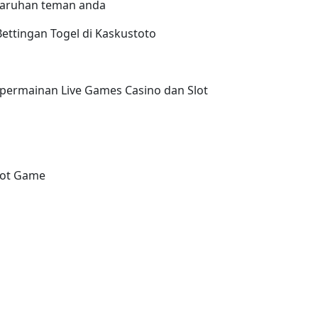
taruhan teman anda
ttingan Togel di Kaskustoto
permainan Live Games Casino dan Slot
lot Game