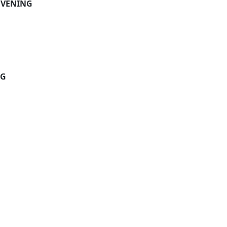
EVENING
NG