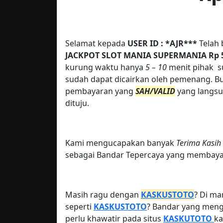
Selamat kepada
USER ID : *AJR***
Telah
JACKPOT SLOT MANIA SUPERMANIA Rp 5
kurung waktu hanya
5 – 10
menit pihak
s
sudah dapat dicairkan oleh pemenang. B
pembayaran yang
SAH/VALID
yang langsun
dituju.
Kami mengucapakan banyak
Terima Kasih
sebagai Bandar Tepercaya yang membay
Masih ragu dengan
KASKUSTOTO
? Di ma
seperti
KASKUSTOTO
? Bandar yang meng
perlu khawatir pada situs
KASKUTOTO
ka