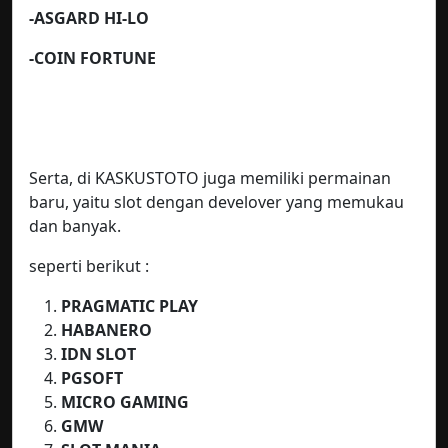
-ASGARD HI-LO
-COIN FORTUNE
Serta, di KASKUSTOTO juga memiliki permainan
baru, yaitu slot dengan develover yang memukau
dan banyak.
seperti berikut :
PRAGMATIC PLAY
HABANERO
IDN SLOT
PGSOFT
MICRO GAMING
GMW