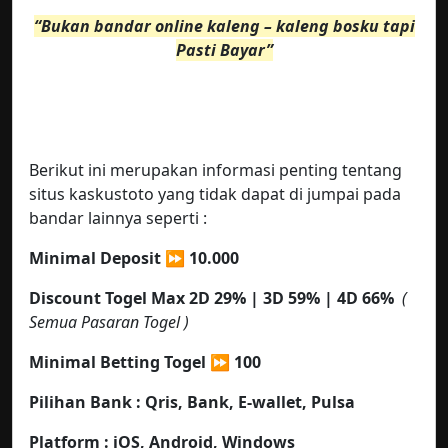
“Bukan bandar online kaleng – kaleng bosku tapi
Pasti Bayar”
Berikut ini merupakan informasi penting tentang
situs kaskustoto yang tidak dapat di jumpai pada
bandar lainnya seperti :
Minimal Deposit ⏩ 10.000
Discount Togel Max 2D 29% | 3D 59% | 4D 66%
(
Semua Pasaran Togel )
Minimal Betting Togel
⏩ 100
Pilihan Bank : Qris,
Bank, E-wallet, Pulsa
Platform :
iOS, Android, Windows