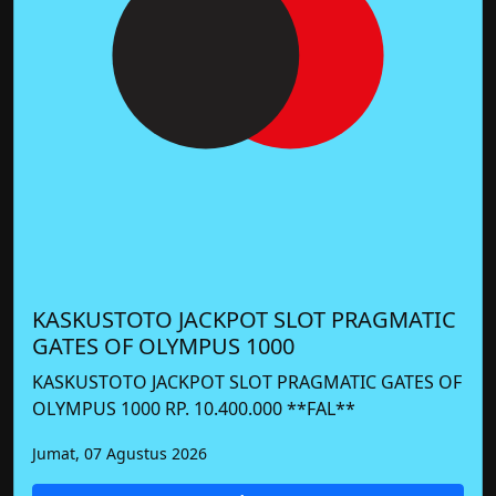
KASKUSTOTO JACKPOT SLOT PRAGMATIC
GATES OF OLYMPUS 1000
KASKUSTOTO JACKPOT SLOT PRAGMATIC GATES OF
OLYMPUS 1000 RP. 10.400.000 **FAL**
Jumat, 07 Agustus 2026