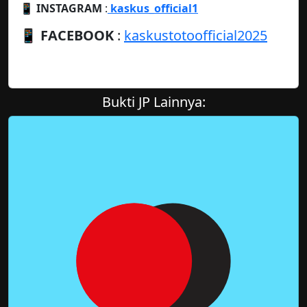
📱 INSTAGRAM
:
kaskus_official1
📱
FACEBOOK
:
kaskustotoofficial2025
Bukti JP Lainnya: