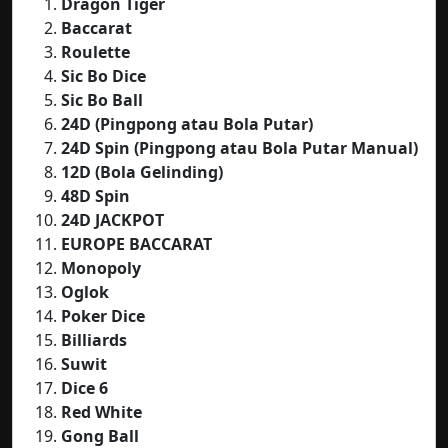
Dragon Tiger
Baccarat
Roulette
Sic Bo Dice
Sic Bo Ball
24D (Pingpong atau Bola Putar)
24D Spin (Pingpong atau Bola Putar Manual)
12D (Bola Gelinding)
48D Spin
24D JACKPOT
EUROPE BACCARAT
Monopoly
Oglok
Poker Dice
Billiards
Suwit
Dice 6
Red White
Gong Ball