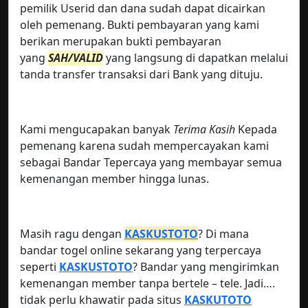
pemilik Userid dan dana sudah dapat dicairkan
oleh pemenang. Bukti pembayaran yang kami
berikan merupakan bukti pembayaran
yang
SAH/VALID
yang langsung di dapatkan melalui
tanda transfer transaksi dari Bank yang dituju.
Kami mengucapakan banyak
Terima Kasih
Kepada
pemenang karena sudah mempercayakan kami
sebagai Bandar Tepercaya yang membayar semua
kemenangan member hingga lunas.
Masih ragu dengan
KASKUSTOTO
? Di mana
bandar togel online sekarang yang terpercaya
seperti
KASKUSTOTO
? Bandar yang mengirimkan
kemenangan member tanpa bertele – tele. Jadi….
tidak perlu khawatir pada situs
KASKUTOTO