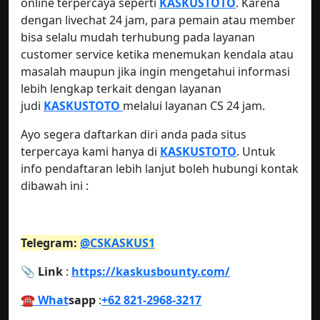
online terpercaya seperti
KASKUSTOTO
. Karena
dengan livechat 24 jam, para pemain atau member
bisa selalu mudah terhubung pada layanan
customer service ketika menemukan kendala atau
masalah maupun jika ingin mengetahui informasi
lebih lengkap terkait dengan layanan
judi
KASKUSTOTO
melalui layanan CS 24 jam.
Ayo segera daftarkan diri anda pada situs
terpercaya kami hanya di
KASKUSTOTO
. Untuk
info pendaftaran lebih lanjut boleh hubungi kontak
dibawah ini :
Telegram:
@CSKASKUS1
📎 Link
:
https://kaskusbounty.com/
☎️ What
sapp
:
+62 821-2968-3217