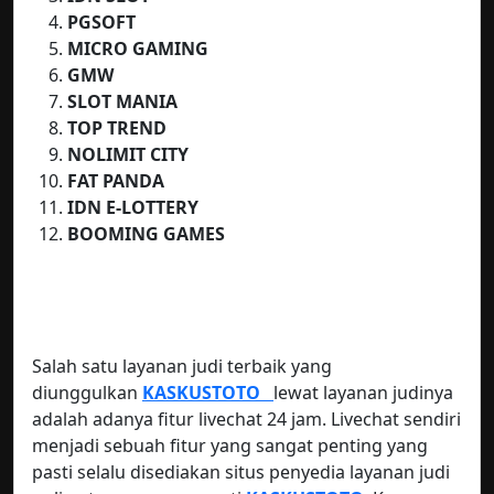
PGSOFT
MICRO GAMING
GMW
SLOT MANIA
TOP TREND
NOLIMIT CITY
FAT PANDA
IDN E-LOTTERY
BOOMING GAMES
Salah satu layanan judi terbaik yang
diunggulkan
KASKUSTOTO
lewat layanan judinya
adalah adanya fitur livechat 24 jam. Livechat sendiri
menjadi sebuah fitur yang sangat penting yang
pasti selalu disediakan situs penyedia layanan judi