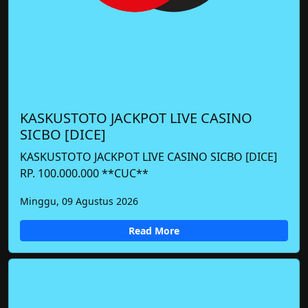
KASKUSTOTO JACKPOT LIVE CASINO
SICBO [DICE]
KASKUSTOTO JACKPOT LIVE CASINO SICBO [DICE]
RP. 100.000.000 **CUC**
Minggu, 09 Agustus 2026
Read More