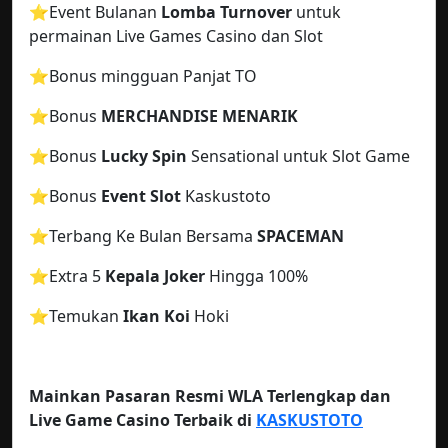
⭐️Event Bulanan
Lomba Turnover
untuk
permainan Live Games Casino dan Slot
⭐️Bonus mingguan Panjat TO
⭐️
Bonus
MERCHANDISE MENARIK
⭐️Bonus
Lucky Spin
Sensational untuk Slot Game
⭐️Bonus
Event Slot
Kaskustoto
⭐️Terbang Ke Bulan Bersama
SPACEMAN
⭐️Extra 5
Kepala Joker
Hingga 100%
⭐️Temukan
Ikan Koi
Hoki
Mainkan Pasaran Resmi WLA Terlengkap dan
Live Game Casino Terbaik di
KASKUSTOTO