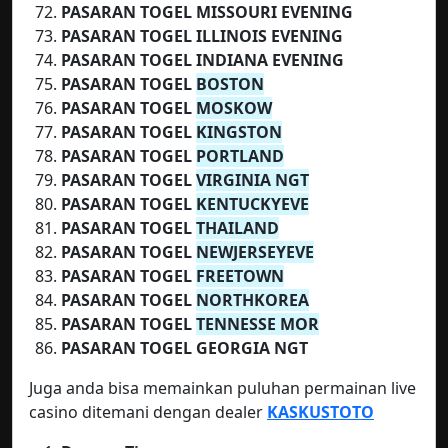
PASARAN TOGEL MISSOURI EVENING
PASARAN TOGEL ILLINOIS EVENING
PASARAN TOGEL INDIANA EVENING
PASARAN TOGEL
BOSTON
PASARAN TOGEL
MOSKOW
PASARAN TOGEL
KINGSTON
PASARAN TOGEL
PORTLAND
PASARAN TOGEL
VIRGINIA NGT
PASARAN TOGEL
KENTUCKYEVE
PASARAN TOGEL
THAILAND
PASARAN TOGEL
NEWJERSEYEVE
PASARAN TOGEL
FREETOWN
PASARAN TOGEL
NORTHKOREA
PASARAN TOGEL
TENNESSE MOR
PASARAN TOGEL GEORGIA NGT
Juga anda bisa memainkan puluhan permainan live
casino ditemani dengan dealer
KASKUSTOTO