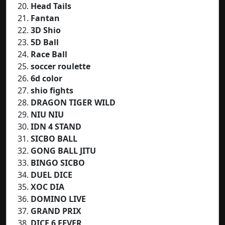
Head Tails
Fantan
3D Shio
5D Ball
Race Ball
soccer roulette
6d color
shio fights
DRAGON TIGER WILD
NIU NIU
IDN 4 STAND
SICBO BALL
GONG BALL JITU
BINGO SICBO
DUEL DICE
XOC DIA
DOMINO LIVE
GRAND PRIX
DICE 6 FEVER