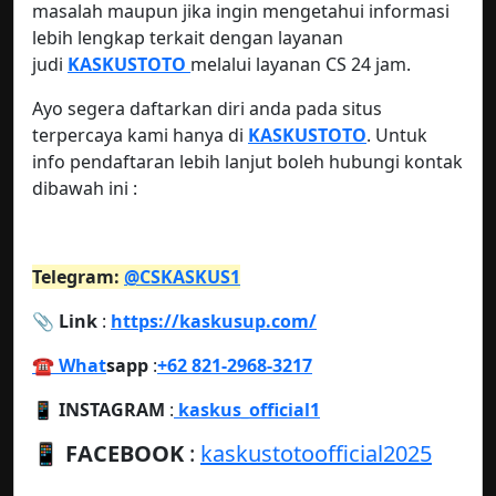
masalah maupun jika ingin mengetahui informasi
lebih lengkap terkait dengan layanan
judi
KASKUSTOTO
melalui layanan CS 24 jam.
Ayo segera daftarkan diri anda pada situs
terpercaya kami hanya di
KASKUSTOTO
. Untuk
info pendaftaran lebih lanjut boleh hubungi kontak
dibawah ini :
Telegram:
@CSKASKUS1
📎 Link
:
https://kaskusup.com/
☎️ What
sapp
:
+62 821-2968-3217
📱 INSTAGRAM
:
kaskus_official1
📱
FACEBOOK
:
kaskustotoofficial2025