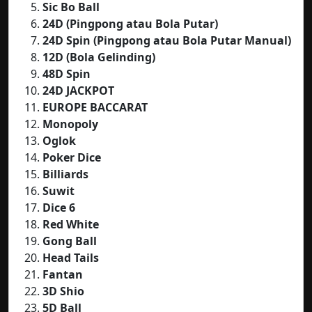
Sic Bo Ball
24D (Pingpong atau Bola Putar)
24D Spin (Pingpong atau Bola Putar Manual)
12D (Bola Gelinding)
48D Spin
24D JACKPOT
EUROPE BACCARAT
Monopoly
Oglok
Poker Dice
Billiards
Suwit
Dice 6
Red White
Gong Ball
Head Tails
Fantan
3D Shio
5D Ball