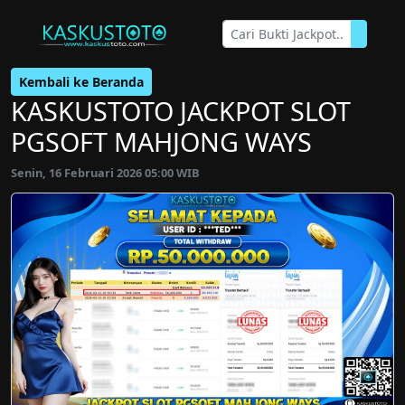
Kembali ke Beranda
KASKUSTOTO JACKPOT SLOT
PGSOFT MAHJONG WAYS
Senin, 16 Februari 2026 05:00 WIB