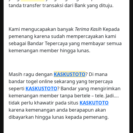
tanda transfer transaksi dari Bank yang dituju.
Kami mengucapakan banyak
Terima Kasih
Kepada
pemenang karena sudah mempercayakan kami
sebagai Bandar Tepercaya yang membayar semua
kemenangan member hingga lunas.
Masih ragu dengan
KASKUSTOTO
? Di mana
bandar togel online sekarang yang terpercaya
seperti
KASKUSTOTO
? Bandar yang mengirimkan
kemenangan member tanpa bertele – tele. Jadi….
tidak perlu khawatir pada situs
KASKUTOTO
karena kemenangan anda berapapun akan
dibayarkan hingga lunas kepada pemenang.