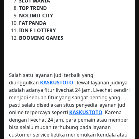
SLOT MANIA
TOP TREND
NOLIMIT CITY
FAT PANDA
IDN E-LOTTERY
BOOMING GAMES
Salah satu layanan judi terbaik yang
diunggulkan
KASKUSTOTO
lewat layanan judinya
adalah adanya fitur livechat 24 jam. Livechat sendiri
menjadi sebuah fitur yang sangat penting yang
pasti selalu disediakan situs penyedia layanan judi
online terpercaya seperti
KASKUSTOTO
. Karena
dengan livechat 24 jam, para pemain atau member
bisa selalu mudah terhubung pada layanan
customer service ketika menemukan kendala atau