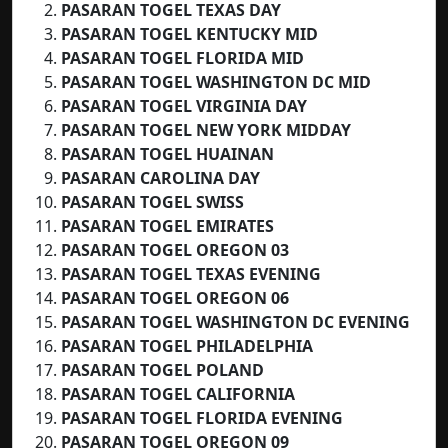
PASARAN TOGEL TEXAS DAY
PASARAN TOGEL KENTUCKY MID
PASARAN TOGEL
FLORIDA MID
PASARAN TOGEL WASHINGTON DC MID
PASARAN TOGEL VIRGINIA DAY
PASARAN TOGEL NEW YORK MIDDAY
PASARAN TOGEL HUAINAN
PASARAN CAROLINA DAY
PASARAN TOGEL SWISS
PASARAN TOGEL EMIRATES
PASARAN TOGEL OREGON 03
PASARAN TOGEL TEXAS EVENING
PASARAN TOGEL OREGON 06
PASARAN TOGEL WASHINGTON DC EVENING
PASARAN TOGEL PHILADELPHIA
PASARAN TOGEL POLAND
PASARAN TOGEL CALIFORNIA
PASARAN TOGEL FLORIDA EVENING
PASARAN TOGEL OREGON 09