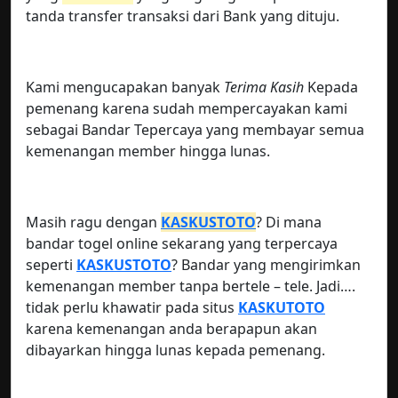
tanda transfer transaksi dari Bank yang dituju.
Kami mengucapakan banyak
Terima Kasih
Kepada
pemenang karena sudah mempercayakan kami
sebagai Bandar Tepercaya yang membayar semua
kemenangan member hingga lunas.
Masih ragu dengan
KASKUSTOTO
? Di mana
bandar togel online sekarang yang terpercaya
seperti
KASKUSTOTO
? Bandar yang mengirimkan
kemenangan member tanpa bertele – tele. Jadi….
tidak perlu khawatir pada situs
KASKUTOTO
karena kemenangan anda berapapun akan
dibayarkan hingga lunas kepada pemenang.