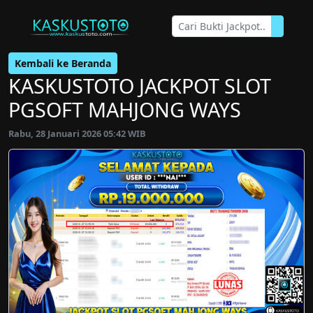
Kembali ke Beranda
KASKUSTOTO JACKPOT SLOT
PGSOFT MAHJONG WAYS
Rabu, 28 Januari 2026 05:42 WIB