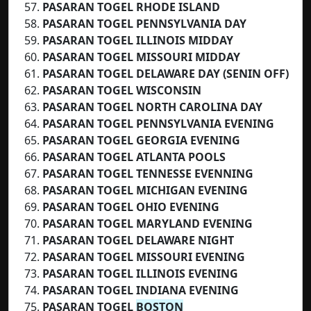
PASARAN TOGEL RHODE ISLAND
PASARAN TOGEL PENNSYLVANIA DAY
PASARAN TOGEL ILLINOIS MIDDAY
PASARAN TOGEL MISSOURI MIDDAY
PASARAN TOGEL DELAWARE DAY (SENIN OFF)
PASARAN TOGEL WISCONSIN
PASARAN TOGEL NORTH CAROLINA DAY
PASARAN TOGEL PENNSYLVANIA EVENING
PASARAN TOGEL GEORGIA EVENING
PASARAN TOGEL ATLANTA POOLS
PASARAN TOGEL TENNESSE EVENNING
PASARAN TOGEL MICHIGAN EVENING
PASARAN TOGEL OHIO EVENING
PASARAN TOGEL MARYLAND EVENING
PASARAN TOGEL DELAWARE NIGHT
PASARAN TOGEL MISSOURI EVENING
PASARAN TOGEL ILLINOIS EVENING
PASARAN TOGEL INDIANA EVENING
PASARAN TOGEL
BOSTON