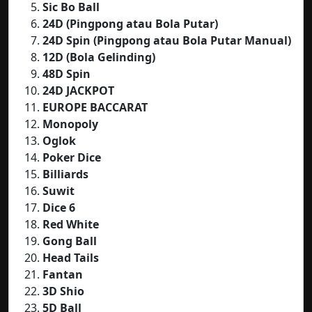
Sic Bo Ball
24D (Pingpong atau Bola Putar)
24D Spin (Pingpong atau Bola Putar Manual)
12D (Bola Gelinding)
48D Spin
24D JACKPOT
EUROPE BACCARAT
Monopoly
Oglok
Poker Dice
Billiards
Suwit
Dice 6
Red White
Gong Ball
Head Tails
Fantan
3D Shio
5D Ball