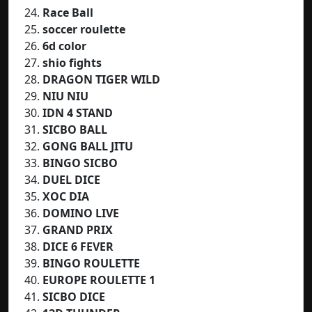
Race Ball
soccer roulette
6d color
shio fights
DRAGON TIGER WILD
NIU NIU
IDN 4 STAND
SICBO BALL
GONG BALL JITU
BINGO SICBO
DUEL DICE
XOC DIA
DOMINO LIVE
GRAND PRIX
DICE 6 FEVER
BINGO ROULETTE
EUROPE ROULETTE 1
SICBO DICE