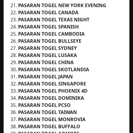
PASARAN TOGEL NEW YORK EVENING
PASARAN TOGEL CANADA
PASARAN TOGEL
TEXAS NIGHT
PASARAN TOGEL
SPANISH
PASARAN TOGEL CAMBODIA
PASARAN TOGEL BULLSEYE
PASARAN TOGEL SYDNEY
PASARAN TOGEL LUSAKA
PASARAN TOGEL CHINA
PASARAN TOGEL SKOTLANDIA
PASARAN TOGEL JAPAN
PASARAN TOGEL SINGAPORE
PASARAN TOGEL PHOENIX 4D
PASARAN TOGEL DOMINIKA
PASARAN TOGEL PCSO
PASARAN TOGEL TAIWAN
PASARAN TOGEL MONROVIA
PASARAN TOGEL BUFFALO