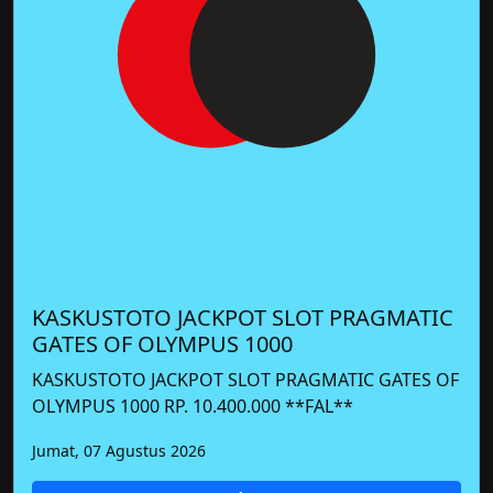
KASKUSTOTO JACKPOT SLOT PRAGMATIC
GATES OF OLYMPUS 1000
KASKUSTOTO JACKPOT SLOT PRAGMATIC GATES OF
OLYMPUS 1000 RP. 10.400.000 **FAL**
Jumat, 07 Agustus 2026