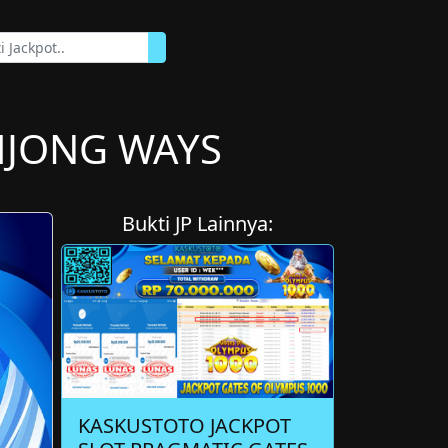
HJONG WAYS
Bukti JP Lainnya:
KASKUSTOTO JACKPOT