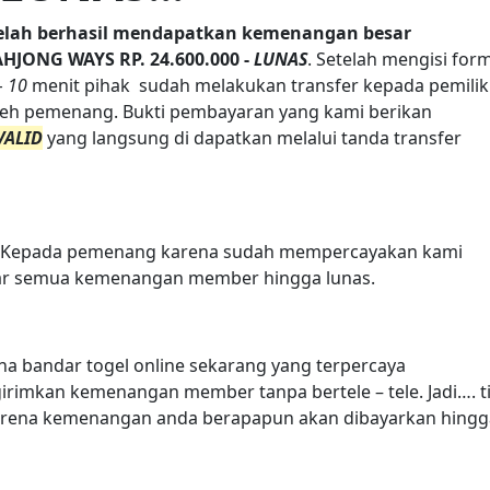
Telah berhasil mendapatkan kemenangan besar
JONG WAYS RP. 24.600.000 -
LUNAS
. Setelah mengisi form
– 10
menit pihak
sudah melakukan transfer kepada pemilik
oleh pemenang. Bukti pembayaran yang kami berikan
VALID
yang langsung di dapatkan melalui tanda transfer
Kepada pemenang karena sudah mempercayakan kami
ar semua kemenangan member hingga lunas.
na bandar togel online sekarang yang terpercaya
irimkan kemenangan member tanpa bertele – tele. Jadi…. t
rena kemenangan anda berapapun akan dibayarkan hingg