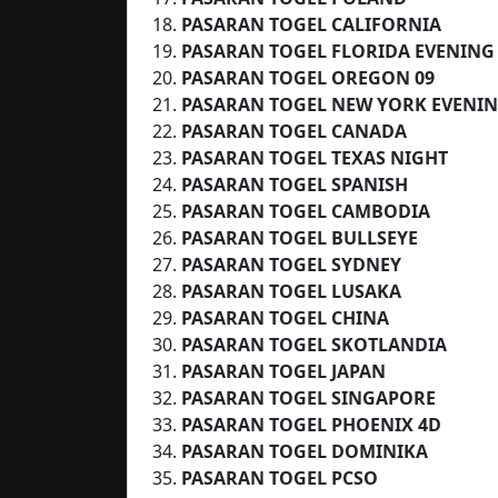
PASARAN TOGEL CALIFORNIA
PASARAN TOGEL FLORIDA EVENING
PASARAN TOGEL OREGON 09
PASARAN TOGEL NEW YORK EVENI
PASARAN TOGEL CANADA
PASARAN TOGEL
TEXAS NIGHT
PASARAN TOGEL
SPANISH
PASARAN TOGEL CAMBODIA
PASARAN TOGEL BULLSEYE
PASARAN TOGEL SYDNEY
PASARAN TOGEL LUSAKA
PASARAN TOGEL CHINA
PASARAN TOGEL SKOTLANDIA
PASARAN TOGEL JAPAN
PASARAN TOGEL SINGAPORE
PASARAN TOGEL PHOENIX 4D
PASARAN TOGEL DOMINIKA
PASARAN TOGEL PCSO