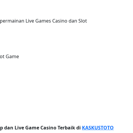
permainan Live Games Casino dan Slot
lot Game
 dan Live Game Casino Terbaik di
KASKUSTOTO