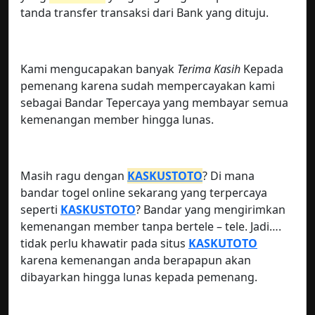
tanda transfer transaksi dari Bank yang dituju.
Kami mengucapakan banyak
Terima Kasih
Kepada
pemenang karena sudah mempercayakan kami
sebagai Bandar Tepercaya yang membayar semua
kemenangan member hingga lunas.
Masih ragu dengan
KASKUSTOTO
? Di mana
bandar togel online sekarang yang terpercaya
seperti
KASKUSTOTO
? Bandar yang mengirimkan
kemenangan member tanpa bertele – tele. Jadi….
tidak perlu khawatir pada situs
KASKUTOTO
karena kemenangan anda berapapun akan
dibayarkan hingga lunas kepada pemenang.