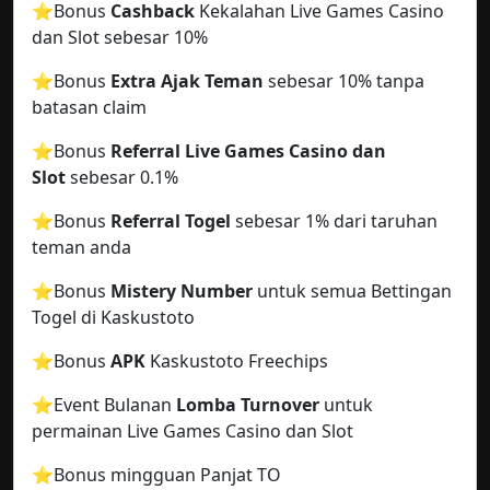
⭐️Bonus
Cashback
Kekalahan Live Games Casino
dan Slot sebesar 10%
⭐️Bonus
Extra Ajak Teman
sebesar 10% tanpa
batasan claim
⭐️Bonus
Referral Live Games Casino dan
Slot
sebesar 0.1%
⭐️Bonus
Referral Togel
sebesar 1% dari taruhan
teman anda
⭐️Bonus
Mistery Number
untuk semua Bettingan
Togel di Kaskustoto
⭐️Bonus
APK
Kaskustoto Freechips
⭐️Event Bulanan
Lomba Turnover
untuk
permainan Live Games Casino dan Slot
⭐️Bonus mingguan Panjat TO