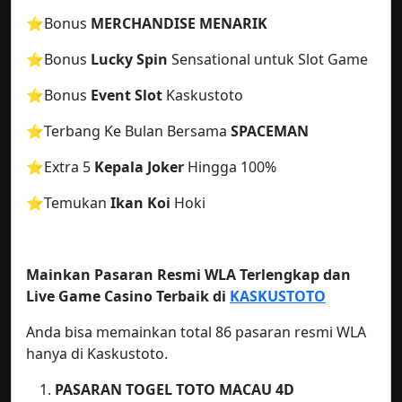
⭐️
Bonus
MERCHANDISE MENARIK
⭐️Bonus
Lucky Spin
Sensational untuk Slot Game
⭐️Bonus
Event Slot
Kaskustoto
⭐️Terbang Ke Bulan Bersama
SPACEMAN
⭐️Extra 5
Kepala Joker
Hingga 100%
⭐️Temukan
Ikan Koi
Hoki
Mainkan Pasaran Resmi WLA Terlengkap dan
Live Game Casino Terbaik di
KASKUSTOTO
Anda bisa memainkan total 86 pasaran resmi WLA
hanya di Kaskustoto.
PASARAN TOGEL TOTO MACAU
4D