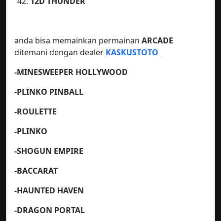
12D THUNDER
anda bisa memainkan permainan
ARCADE
ditemani dengan dealer
KASKUSTOTO
-MINESWEEPER HOLLYWOOD
-PLINKO PINBALL
-ROULETTE
-PLINKO
-SHOGUN EMPIRE
-BACCARAT
-HAUNTED HAVEN
-DRAGON PORTAL