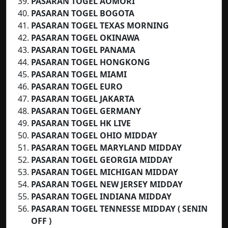
PASARAN TOGEL AOMORI
PASARAN TOGEL BOGOTA
PASARAN TOGEL TEXAS MORNING
PASARAN TOGEL OKINAWA
PASARAN TOGEL PANAMA
PASARAN TOGEL HONGKONG
PASARAN TOGEL MIAMI
PASARAN TOGEL EURO
PASARAN TOGEL
JAKARTA
PASARAN TOGEL GERMANY
PASARAN TOGEL HK LIVE
PASARAN TOGEL OHIO MIDDAY
PASARAN TOGEL MARYLAND MIDDAY
PASARAN TOGEL GEORGIA MIDDAY
PASARAN TOGEL MICHIGAN MIDDAY
PASARAN TOGEL NEW JERSEY MIDDAY
PASARAN TOGEL INDIANA MIDDAY
PASARAN TOGEL TENNESSE MIDDAY ( SENIN
OFF )