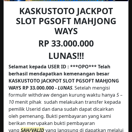
KASKUSTOTO JACKPOT
SLOT PGSOFT MAHJONG
WAYS
RP 33.000.000
LUNAS!!!
Selamat kepada USER ID : ***OPO*** Telah
berhasil mendapatkan kemenangan besar
KASKUSTOTO JACKPOT SLOT PGSOFT MAHJONG
WAYS RP 33.000.000 -
LUNAS
. Setelah mengisi
formulir withdraw dengan kurung waktu hanya
5 –
10
menit pihak
sudah melakukan transfer kepada
pemilik Userid dan dana sudah dapat dicairkan
oleh pemenang. Bukti pembayaran yang kami
berikan merupakan bukti pembayaran
yang
SAH/VALID
yang langsung di dapatkan melalui