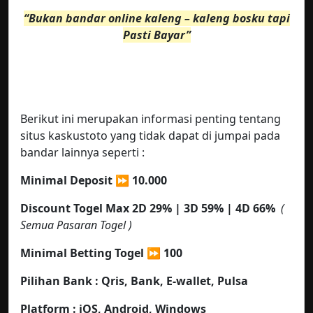
“Bukan bandar online kaleng – kaleng bosku tapi
Pasti Bayar”
Berikut ini merupakan informasi penting tentang
situs kaskustoto yang tidak dapat di jumpai pada
bandar lainnya seperti :
Minimal Deposit ⏩ 10.000
Discount Togel Max 2D 29% | 3D 59% | 4D 66%
(
Semua Pasaran Togel )
Minimal Betting Togel
⏩ 100
Pilihan Bank : Qris,
Bank, E-wallet, Pulsa
Platform :
iOS, Android, Windows