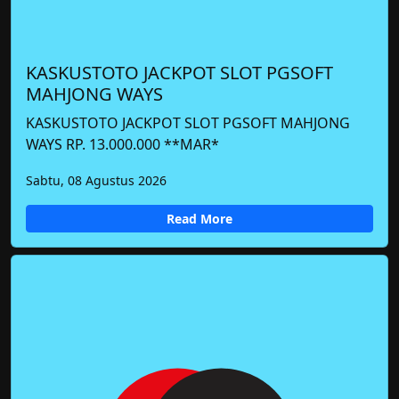
KASKUSTOTO JACKPOT SLOT PGSOFT
MAHJONG WAYS
KASKUSTOTO JACKPOT SLOT PGSOFT MAHJONG
WAYS RP. 13.000.000 **MAR*
Sabtu, 08 Agustus 2026
Read More