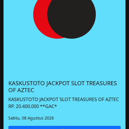
KASKUSTOTO JACKPOT SLOT TREASURES
OF AZTEC
KASKUSTOTO JACKPOT SLOT TREASURES OF AZTEC
RP. 20.400.000 **GAC*
Sabtu, 08 Agustus 2026