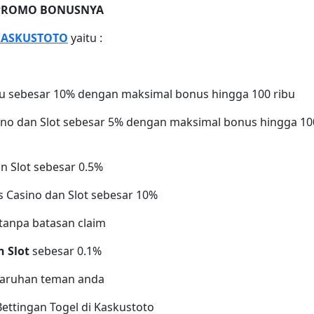
 PROMO BONUSNYA
KASKUSTOTO
yaitu :
 sebesar 10% dengan maksimal bonus hingga 100 ribu
no dan Slot sebesar 5% dengan maksimal bonus hingga 10
n Slot sebesar 0.5%
 Casino dan Slot sebesar 10%
tanpa batasan claim
n Slot
sebesar 0.1%
taruhan teman anda
ttingan Togel di Kaskustoto