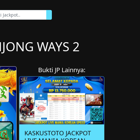
HJONG WAYS 2
Bukti JP Lainnya:
KASKUSTOTO JACKPOT