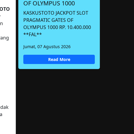
OF OLYMPUS 1000
TOTO
KASKUSTOTO JACKPOT SLOT
w
PRAGMATIC GATES OF
an
OLYMPUS 1000 RP. 10.400.000
**FAL**
yang
Jumat, 07 Agustus 2026
Read More
idak
a