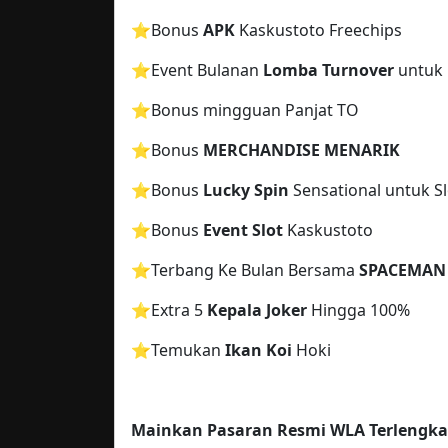
⭐️Bonus
APK
Kaskustoto Freechips
⭐️Event Bulanan
Lomba Turnover
untuk 
⭐️Bonus mingguan Panjat TO
⭐️
Bonus
MERCHANDISE MENARIK
⭐️Bonus
Lucky Spin
Sensational untuk S
⭐️Bonus
Event Slot
Kaskustoto
⭐️Terbang Ke Bulan Bersama
SPACEMAN
⭐️Extra 5
Kepala Joker
Hingga 100%
⭐️Temukan
Ikan Koi
Hoki
Mainkan Pasaran Resmi WLA Terlengkap