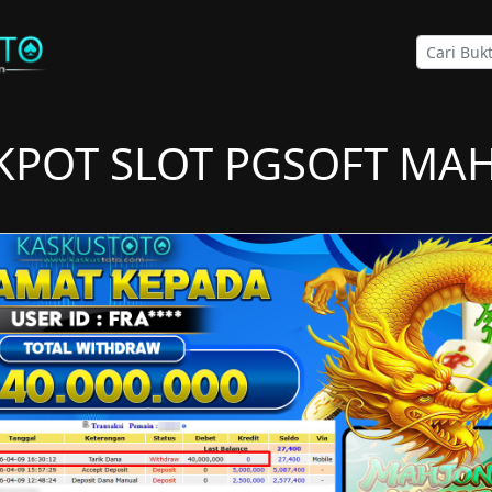
KPOT SLOT PGSOFT MA