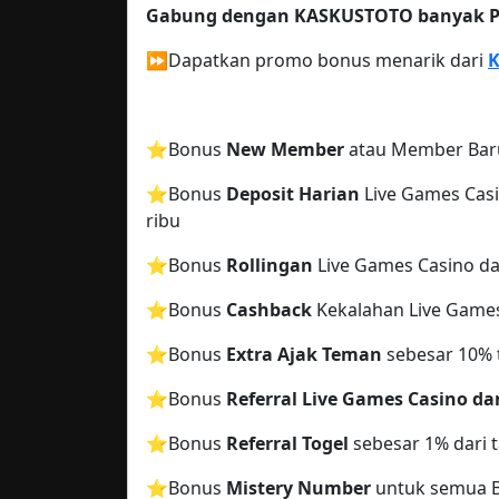
Gabung dengan KASKUSTOTO
banyak
⏩Dapatkan promo bonus menarik dari
⭐️Bonus
New Member
atau Member Baru
⭐️Bonus
Deposit Harian
Live Games Casi
ribu
⭐️Bonus
Rollingan
Live Games Casino da
⭐️Bonus
Cashback
Kekalahan Live Games
⭐️Bonus
Extra Ajak Teman
sebesar 10% 
⭐️Bonus
Referral Live Games Casino da
⭐️Bonus
Referral Togel
sebesar 1% dari 
⭐️Bonus
Mistery Number
untuk semua Be