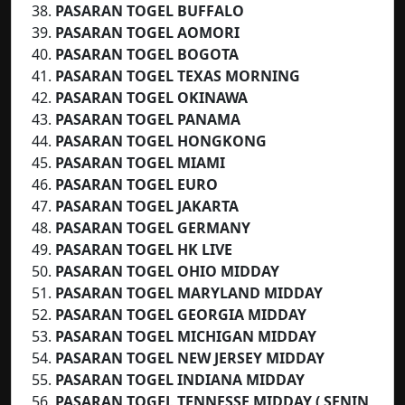
PASARAN TOGEL BUFFALO
PASARAN TOGEL AOMORI
PASARAN TOGEL BOGOTA
PASARAN TOGEL TEXAS MORNING
PASARAN TOGEL OKINAWA
PASARAN TOGEL PANAMA
PASARAN TOGEL HONGKONG
PASARAN TOGEL MIAMI
PASARAN TOGEL EURO
PASARAN TOGEL
JAKARTA
PASARAN TOGEL GERMANY
PASARAN TOGEL HK LIVE
PASARAN TOGEL OHIO MIDDAY
PASARAN TOGEL MARYLAND MIDDAY
PASARAN TOGEL GEORGIA MIDDAY
PASARAN TOGEL MICHIGAN MIDDAY
PASARAN TOGEL NEW JERSEY MIDDAY
PASARAN TOGEL INDIANA MIDDAY
PASARAN TOGEL TENNESSE MIDDAY ( SENIN