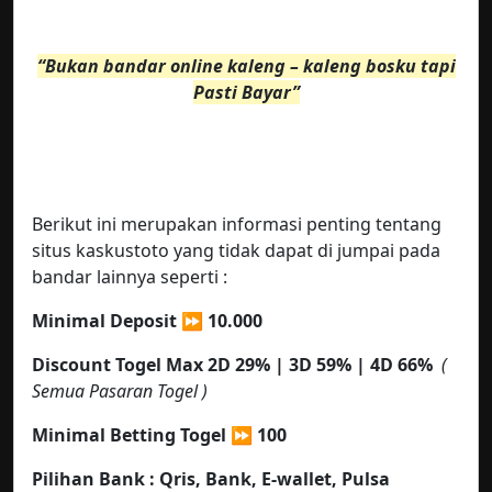
“Bukan bandar online kaleng – kaleng bosku tapi
Pasti Bayar”
Berikut ini merupakan informasi penting tentang
situs kaskustoto yang tidak dapat di jumpai pada
bandar lainnya seperti :
Minimal Deposit ⏩ 10.000
Discount Togel Max 2D 29% | 3D 59% | 4D 66%
(
Semua Pasaran Togel )
Minimal Betting Togel
⏩ 100
Pilihan Bank : Qris,
Bank, E-wallet, Pulsa