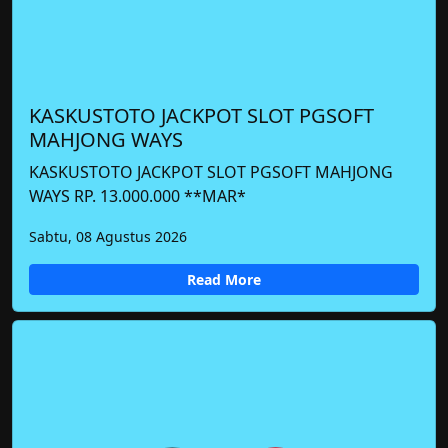
KASKUSTOTO JACKPOT SLOT PGSOFT
MAHJONG WAYS
KASKUSTOTO JACKPOT SLOT PGSOFT MAHJONG
WAYS RP. 13.000.000 **MAR*
Sabtu, 08 Agustus 2026
Read More