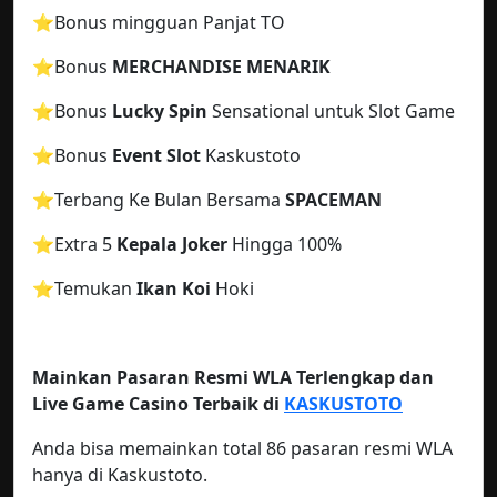
⭐️Bonus mingguan Panjat TO
⭐️
Bonus
MERCHANDISE MENARIK
⭐️Bonus
Lucky Spin
Sensational untuk Slot Game
⭐️Bonus
Event Slot
Kaskustoto
⭐️Terbang Ke Bulan Bersama
SPACEMAN
⭐️Extra 5
Kepala Joker
Hingga 100%
⭐️Temukan
Ikan Koi
Hoki
Mainkan Pasaran Resmi WLA Terlengkap dan
Live Game Casino Terbaik di
KASKUSTOTO
Anda bisa memainkan total 86 pasaran resmi WLA
hanya di Kaskustoto.