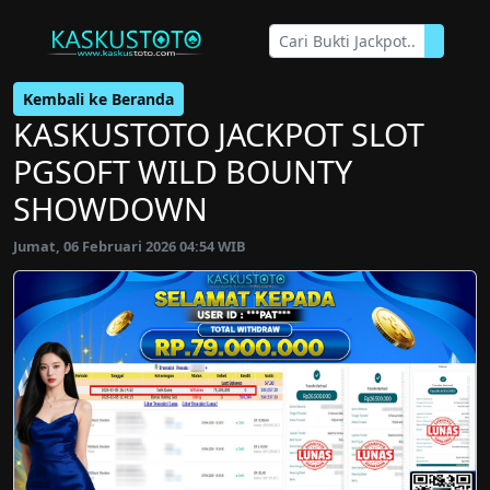
Kembali ke Beranda
KASKUSTOTO JACKPOT SLOT
PGSOFT WILD BOUNTY
SHOWDOWN
Jumat, 06 Februari 2026 04:54 WIB