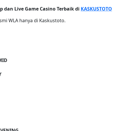
 dan Live Game Casino Terbaik di
KASKUSTOTO
smi WLA hanya di Kaskustoto.
MID
Y
EVENING