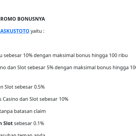
 PROMO BONUSNYA
KASKUSTOTO
yaitu :
 sebesar 10% dengan maksimal bonus hingga 100 ribu
no dan Slot sebesar 5% dengan maksimal bonus hingga 10
n Slot sebesar 0.5%
 Casino dan Slot sebesar 10%
tanpa batasan claim
n Slot
sebesar 0.1%
taruhan teman anda