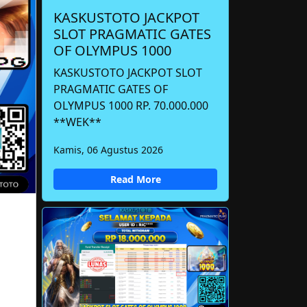
KASKUSTOTO JACKPOT
SLOT PRAGMATIC GATES
OF OLYMPUS 1000
KASKUSTOTO JACKPOT SLOT
PRAGMATIC GATES OF
OLYMPUS 1000 RP. 70.000.000
**WEK**
Kamis, 06 Agustus 2026
Read More