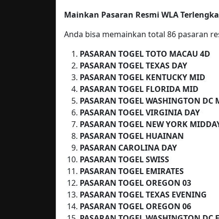
Mainkan Pasaran Resmi WLA Terlengkap
Anda bisa memainkan total 86 pasaran re
PASARAN TOGEL TOTO MACAU
4D
PASARAN TOGEL TEXAS DAY
PASARAN TOGEL KENTUCKY MID
PASARAN TOGEL
FLORIDA MID
PASARAN TOGEL WASHINGTON DC 
PASARAN TOGEL VIRGINIA DAY
PASARAN TOGEL NEW YORK MIDDA
PASARAN TOGEL HUAINAN
PASARAN CAROLINA DAY
PASARAN TOGEL SWISS
PASARAN TOGEL EMIRATES
PASARAN TOGEL OREGON 03
PASARAN TOGEL TEXAS EVENING
PASARAN TOGEL OREGON 06
PASARAN TOGEL WASHINGTON DC 