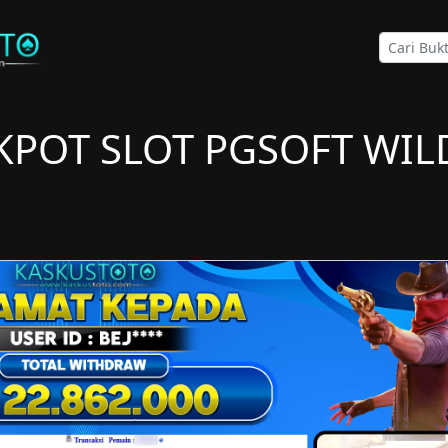
KPOT SLOT PGSOFT WI