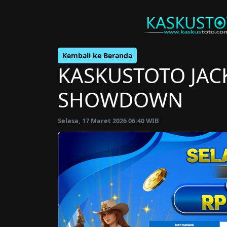
Kembali ke Beranda
KASKUSTOTO JAC
SHOWDOWN
Selasa, 17 Maret 2026 06:40 WIB