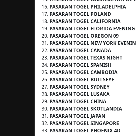
PASARAN TOGEL PHILADELPHIA
PASARAN TOGEL POLAND
PASARAN TOGEL CALIFORNIA
PASARAN TOGEL FLORIDA EVENING
PASARAN TOGEL OREGON 09
PASARAN TOGEL NEW YORK EVENI
PASARAN TOGEL CANADA
PASARAN TOGEL
TEXAS NIGHT
PASARAN TOGEL
SPANISH
PASARAN TOGEL CAMBODIA
PASARAN TOGEL BULLSEYE
PASARAN TOGEL SYDNEY
PASARAN TOGEL LUSAKA
PASARAN TOGEL CHINA
PASARAN TOGEL SKOTLANDIA
PASARAN TOGEL JAPAN
PASARAN TOGEL SINGAPORE
PASARAN TOGEL PHOENIX 4D