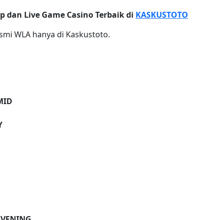
 dan Live Game Casino Terbaik di
KASKUSTOTO
smi WLA hanya di Kaskustoto.
MID
Y
EVENING