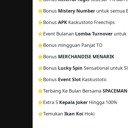
⭐️Bonus
Mistery Number
untuk semua Be
⭐️Bonus
APK
Kaskustoto Freechips
⭐️Event Bulanan
Lomba Turnover
untuk 
⭐️Bonus mingguan Panjat TO
⭐️
Bonus
MERCHANDISE MENARIK
⭐️Bonus
Lucky Spin
Sensational untuk S
⭐️Bonus
Event Slot
Kaskustoto
⭐️Terbang Ke Bulan Bersama
SPACEMAN
⭐️Extra 5
Kepala Joker
Hingga 100%
⭐️Temukan
Ikan Koi
Hoki