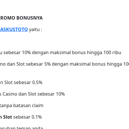
 PROMO BONUSNYA
KASKUSTOTO
yaitu :
 sebesar 10% dengan maksimal bonus hingga 100 ribu
no dan Slot sebesar 5% dengan maksimal bonus hingga 10
n Slot sebesar 0.5%
 Casino dan Slot sebesar 10%
tanpa batasan claim
n Slot
sebesar 0.1%
taruhan teman anda