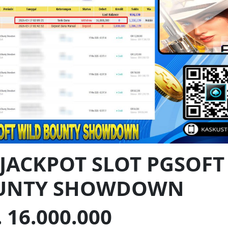
JACKPOT SLOT PGSOFT
OUNTY SHOWDOWN
. 16.000.000