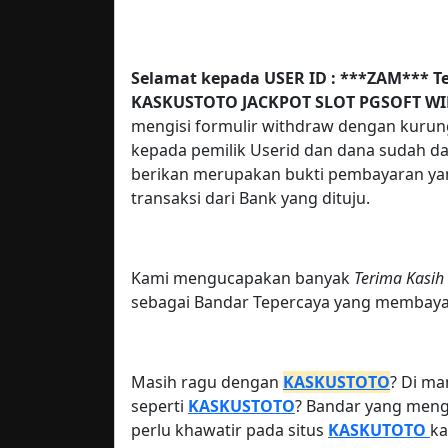
Selamat kepada USER ID : ***ZAM*** 
KASKUSTOTO JACKPOT SLOT PGSOFT WI
mengisi formulir withdraw dengan kuru
kepada pemilik Userid dan dana sudah d
berikan merupakan bukti pembayaran y
transaksi dari Bank yang dituju.
Kami mengucapakan banyak
Terima Kasih
sebagai Bandar Tepercaya yang membay
Masih ragu dengan
KASKUSTOTO
? Di ma
seperti
KASKUSTOTO
? Bandar yang meng
perlu khawatir pada situs
KASKUTOTO
ka