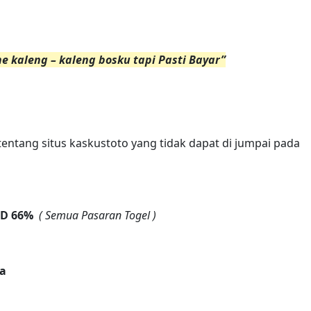
e kaleng – kaleng bosku tapi Pasti Bayar”
tentang situs kaskustoto yang tidak dapat di jumpai pada
 4D 66%
( Semua Pasaran Togel )
sa