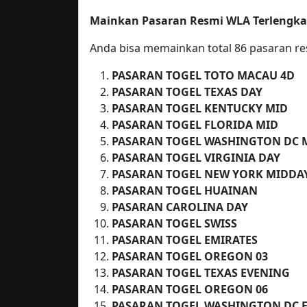
Mainkan Pasaran Resmi WLA Terlengkap
Anda bisa memainkan total 86 pasaran re
PASARAN TOGEL TOTO MACAU
4D
PASARAN TOGEL TEXAS DAY
PASARAN TOGEL KENTUCKY MID
PASARAN TOGEL
FLORIDA MID
PASARAN TOGEL WASHINGTON DC 
PASARAN TOGEL VIRGINIA DAY
PASARAN TOGEL NEW YORK MIDDA
PASARAN TOGEL HUAINAN
PASARAN CAROLINA DAY
PASARAN TOGEL SWISS
PASARAN TOGEL EMIRATES
PASARAN TOGEL OREGON 03
PASARAN TOGEL TEXAS EVENING
PASARAN TOGEL OREGON 06
PASARAN TOGEL WASHINGTON DC 