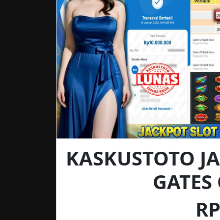
KASKUSTOTO JA
GATES
RP