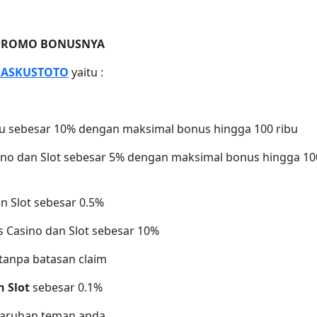
 PROMO BONUSNYA
KASKUSTOTO
yaitu :
 sebesar 10% dengan maksimal bonus hingga 100 ribu
no dan Slot sebesar 5% dengan maksimal bonus hingga 10
n Slot sebesar 0.5%
 Casino dan Slot sebesar 10%
tanpa batasan claim
n Slot
sebesar 0.1%
taruhan teman anda