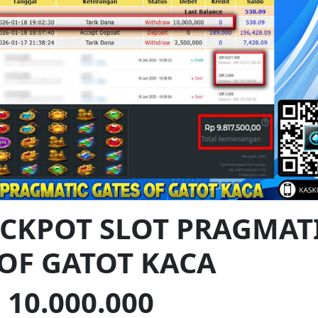
CKPOT SLOT PRAGMAT
 OF GATOT KACA
 10.000.000