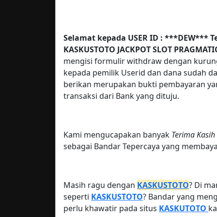
Selamat kepada USER ID : ***DEW*** 
KASKUSTOTO JACKPOT SLOT PRAGMATIC 
mengisi formulir withdraw dengan kuru
kepada pemilik Userid dan dana sudah d
berikan merupakan bukti pembayaran y
transaksi dari Bank yang dituju.
Kami mengucapakan banyak
Terima Kasih
sebagai Bandar Tepercaya yang membay
Masih ragu dengan
KASKUSTOTO
? Di ma
seperti
KASKUSTOTO
? Bandar yang meng
perlu khawatir pada situs
KASKUTOTO
ka