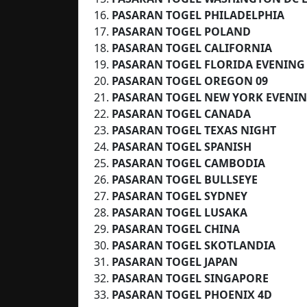
PASARAN TOGEL PHILADELPHIA
PASARAN TOGEL POLAND
PASARAN TOGEL CALIFORNIA
PASARAN TOGEL FLORIDA EVENING
PASARAN TOGEL OREGON 09
PASARAN TOGEL NEW YORK EVENI
PASARAN TOGEL CANADA
PASARAN TOGEL
TEXAS NIGHT
PASARAN TOGEL
SPANISH
PASARAN TOGEL CAMBODIA
PASARAN TOGEL BULLSEYE
PASARAN TOGEL SYDNEY
PASARAN TOGEL LUSAKA
PASARAN TOGEL CHINA
PASARAN TOGEL SKOTLANDIA
PASARAN TOGEL JAPAN
PASARAN TOGEL SINGAPORE
PASARAN TOGEL PHOENIX 4D