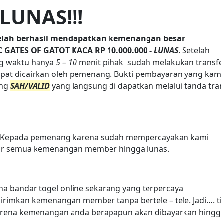
LUNAS!!!
Telah berhasil mendapatkan kemenangan besar
GATES OF GATOT KACA RP 10.000.000 -
LUNAS
. Setelah
ng waktu hanya
5 – 10
menit pihak
sudah melakukan transf
apat dicairkan oleh pemenang. Bukti pembayaran yang kam
ang
SAH/VALID
yang langsung di dapatkan melalui tanda tra
Kepada pemenang karena sudah mempercayakan kami
ar semua kemenangan member hingga lunas.
na bandar togel online sekarang yang terpercaya
irimkan kemenangan member tanpa bertele – tele. Jadi…. t
rena kemenangan anda berapapun akan dibayarkan hingg