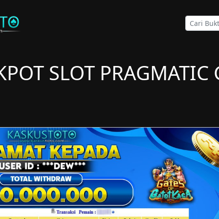
KPOT SLOT PRAGMATIC 