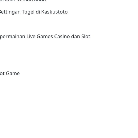
ttingan Togel di Kaskustoto
permainan Live Games Casino dan Slot
lot Game