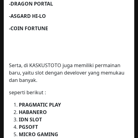
-DRAGON PORTAL
-ASGARD HI-LO
-COIN FORTUNE
Serta, di KASKUSTOTO juga memiliki permainan
baru, yaitu slot dengan develover yang memukau
dan banyak.
seperti berikut :
PRAGMATIC PLAY
HABANERO
IDN SLOT
PGSOFT
MICRO GAMING