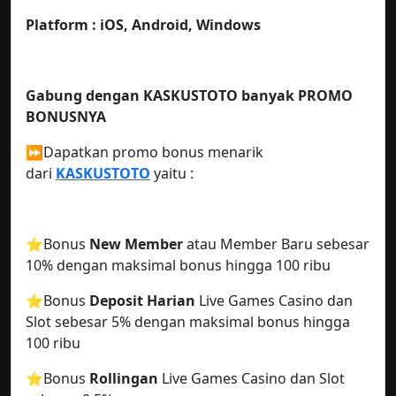
Platform :
iOS, Android, Windows
Gabung dengan KASKUSTOTO
banyak PROMO
BONUSNYA
⏩Dapatkan promo bonus menarik
dari
KASKUSTOTO
yaitu :
⭐️Bonus
New Member
atau Member Baru sebesar
10% dengan maksimal bonus hingga 100 ribu
⭐️Bonus
Deposit Harian
Live Games Casino dan
Slot sebesar 5% dengan maksimal bonus hingga
100 ribu
⭐️Bonus
Rollingan
Live Games Casino dan Slot