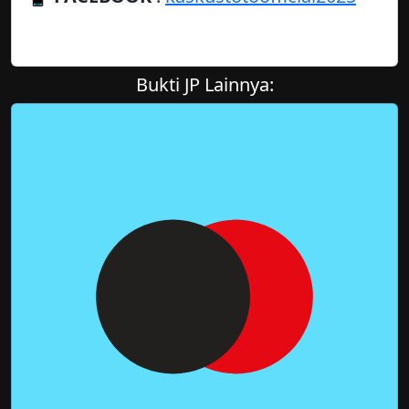
Bukti JP Lainnya: