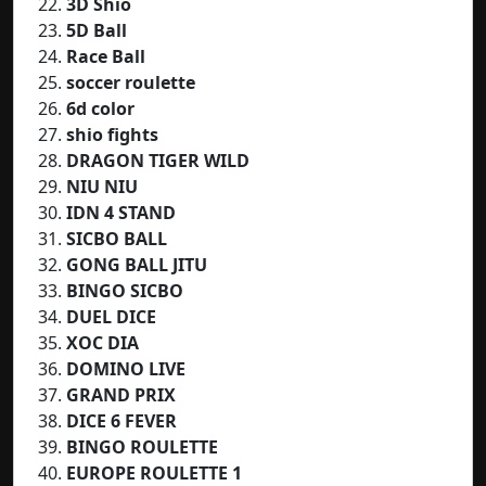
3D Shio
5D Ball
Race Ball
soccer roulette
6d color
shio fights
DRAGON TIGER WILD
NIU NIU
IDN 4 STAND
SICBO BALL
GONG BALL JITU
BINGO SICBO
DUEL DICE
XOC DIA
DOMINO LIVE
GRAND PRIX
DICE 6 FEVER
BINGO ROULETTE
EUROPE ROULETTE 1