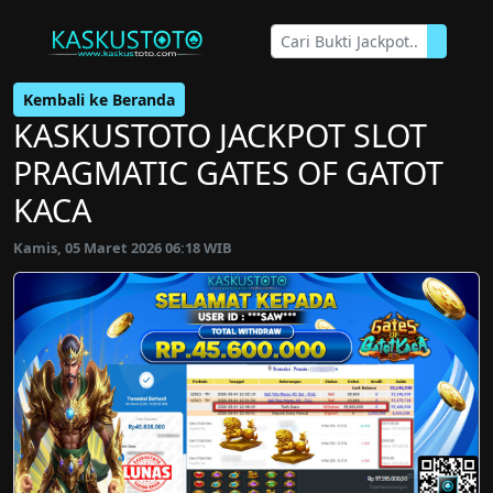
Kembali ke Beranda
KASKUSTOTO JACKPOT SLOT
PRAGMATIC GATES OF GATOT
KACA
Kamis, 05 Maret 2026 06:18 WIB