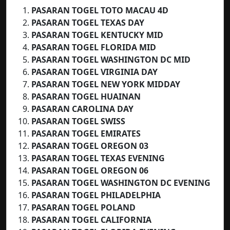
PASARAN TOGEL TOTO MACAU
4D
PASARAN TOGEL TEXAS DAY
PASARAN TOGEL KENTUCKY MID
PASARAN TOGEL
FLORIDA MID
PASARAN TOGEL WASHINGTON DC MID
PASARAN TOGEL VIRGINIA DAY
PASARAN TOGEL NEW YORK MIDDAY
PASARAN TOGEL HUAINAN
PASARAN CAROLINA DAY
PASARAN TOGEL SWISS
PASARAN TOGEL EMIRATES
PASARAN TOGEL OREGON 03
PASARAN TOGEL TEXAS EVENING
PASARAN TOGEL OREGON 06
PASARAN TOGEL WASHINGTON DC EVENING
PASARAN TOGEL PHILADELPHIA
PASARAN TOGEL POLAND
PASARAN TOGEL CALIFORNIA