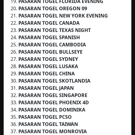
PASARAN TOGEL FLORIDA EVENING
PASARAN TOGEL OREGON 09
PASARAN TOGEL NEW YORK EVENING
PASARAN TOGEL CANADA
PASARAN TOGEL
TEXAS NIGHT
PASARAN TOGEL
SPANISH
PASARAN TOGEL CAMBODIA
PASARAN TOGEL BULLSEYE
PASARAN TOGEL SYDNEY
PASARAN TOGEL LUSAKA
PASARAN TOGEL CHINA
PASARAN TOGEL SKOTLANDIA
PASARAN TOGEL JAPAN
PASARAN TOGEL SINGAPORE
PASARAN TOGEL PHOENIX 4D
PASARAN TOGEL DOMINIKA
PASARAN TOGEL PCSO
PASARAN TOGEL TAIWAN
PASARAN TOGEL MONROVIA