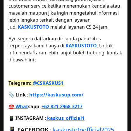
customer service ketika menemukan kendala atau
masalah maupun jika ingin mengetahui informasi
lebih lengkap terkait dengan layanan
judi
KASKUSTOTO
melalui layanan CS 24 jam.
Ayo segera daftarkan diri anda pada situs
terpercaya kami hanya di
KASKUSTOTO
. Untuk
info pendaftaran lebih lanjut boleh hubungi kontak
dibawah ini :
Telegram:
@CSKASKUS1
📎 Link
:
https://kaskusup.com/
☎️ What
sapp
:
+62 821-2968-3217
📱 INSTAGRAM
:
kaskus_official1
📱
FACEBOOK
:
kaskustotoofficial2025