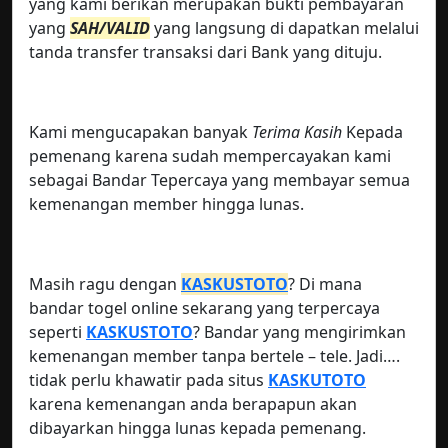
yang kami berikan merupakan bukti pembayaran
yang
SAH/VALID
yang langsung di dapatkan melalui
tanda transfer transaksi dari Bank yang dituju.
Kami mengucapakan banyak
Terima Kasih
Kepada
pemenang karena sudah mempercayakan kami
sebagai Bandar Tepercaya yang membayar semua
kemenangan member hingga lunas.
Masih ragu dengan
KASKUSTOTO
? Di mana
bandar togel online sekarang yang terpercaya
seperti
KASKUSTOTO
? Bandar yang mengirimkan
kemenangan member tanpa bertele – tele. Jadi….
tidak perlu khawatir pada situs
KASKUTOTO
karena kemenangan anda berapapun akan
dibayarkan hingga lunas kepada pemenang.