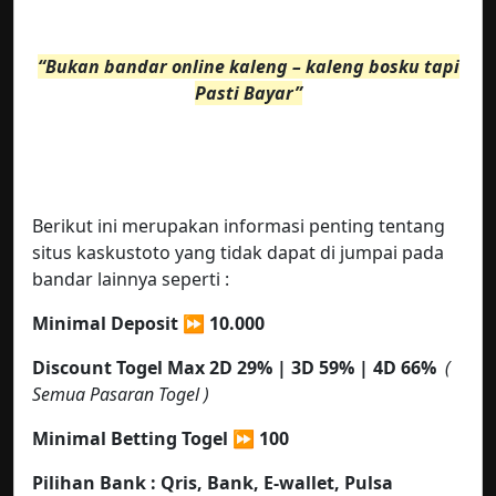
“Bukan bandar online kaleng – kaleng bosku tapi
Pasti Bayar”
Berikut ini merupakan informasi penting tentang
situs kaskustoto yang tidak dapat di jumpai pada
bandar lainnya seperti :
Minimal Deposit ⏩ 10.000
Discount Togel Max 2D 29% | 3D 59% | 4D 66%
(
Semua Pasaran Togel )
Minimal Betting Togel
⏩ 100
Pilihan Bank : Qris,
Bank, E-wallet, Pulsa