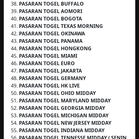
PASARAN TOGEL BUFFALO
PASARAN TOGEL AOMORI
PASARAN TOGEL BOGOTA
PASARAN TOGEL TEXAS MORNING
PASARAN TOGEL OKINAWA
PASARAN TOGEL PANAMA
PASARAN TOGEL HONGKONG
PASARAN TOGEL MIAMI
PASARAN TOGEL EURO
PASARAN TOGEL
JAKARTA
PASARAN TOGEL GERMANY
PASARAN TOGEL HK LIVE
PASARAN TOGEL OHIO MIDDAY
PASARAN TOGEL MARYLAND MIDDAY
PASARAN TOGEL GEORGIA MIDDAY
PASARAN TOGEL MICHIGAN MIDDAY
PASARAN TOGEL NEW JERSEY MIDDAY
PASARAN TOGEL INDIANA MIDDAY
PASARAN TOGEL TENNESSE MIDDAY ( SENIN