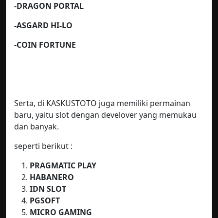
-DRAGON PORTAL
-ASGARD HI-LO
-COIN FORTUNE
Serta, di KASKUSTOTO juga memiliki permainan
baru, yaitu slot dengan develover yang memukau
dan banyak.
seperti berikut :
PRAGMATIC PLAY
HABANERO
IDN SLOT
PGSOFT
MICRO GAMING