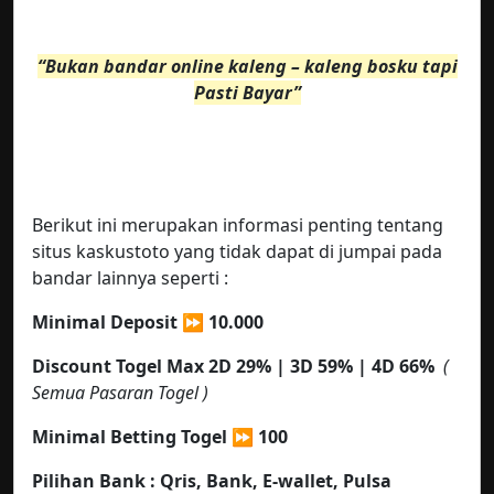
“Bukan bandar online kaleng – kaleng bosku tapi
Pasti Bayar”
Berikut ini merupakan informasi penting tentang
situs kaskustoto yang tidak dapat di jumpai pada
bandar lainnya seperti :
Minimal Deposit ⏩ 10.000
Discount Togel Max 2D 29% | 3D 59% | 4D 66%
(
Semua Pasaran Togel )
Minimal Betting Togel
⏩ 100
Pilihan Bank : Qris,
Bank, E-wallet, Pulsa