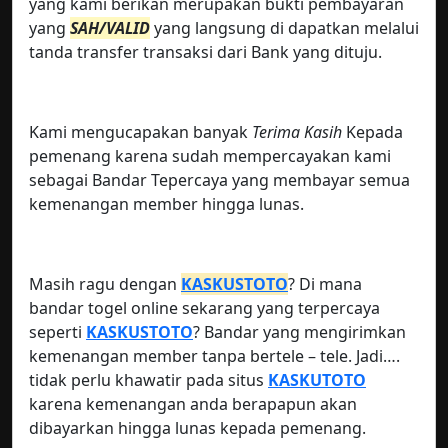
yang kami berikan merupakan bukti pembayaran
yang
SAH/VALID
yang langsung di dapatkan melalui
tanda transfer transaksi dari Bank yang dituju.
Kami mengucapakan banyak
Terima Kasih
Kepada
pemenang karena sudah mempercayakan kami
sebagai Bandar Tepercaya yang membayar semua
kemenangan member hingga lunas.
Masih ragu dengan
KASKUSTOTO
? Di mana
bandar togel online sekarang yang terpercaya
seperti
KASKUSTOTO
? Bandar yang mengirimkan
kemenangan member tanpa bertele – tele. Jadi….
tidak perlu khawatir pada situs
KASKUTOTO
karena kemenangan anda berapapun akan
dibayarkan hingga lunas kepada pemenang.