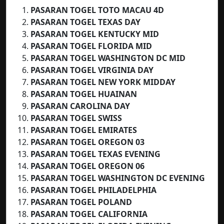
PASARAN TOGEL TOTO MACAU
4D
PASARAN TOGEL TEXAS DAY
PASARAN TOGEL KENTUCKY MID
PASARAN TOGEL
FLORIDA MID
PASARAN TOGEL WASHINGTON DC MID
PASARAN TOGEL VIRGINIA DAY
PASARAN TOGEL NEW YORK MIDDAY
PASARAN TOGEL HUAINAN
PASARAN CAROLINA DAY
PASARAN TOGEL SWISS
PASARAN TOGEL EMIRATES
PASARAN TOGEL OREGON 03
PASARAN TOGEL TEXAS EVENING
PASARAN TOGEL OREGON 06
PASARAN TOGEL WASHINGTON DC EVENING
PASARAN TOGEL PHILADELPHIA
PASARAN TOGEL POLAND
PASARAN TOGEL CALIFORNIA