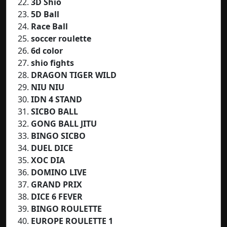
3D Shio
5D Ball
Race Ball
soccer roulette
6d color
shio fights
DRAGON TIGER WILD
NIU NIU
IDN 4 STAND
SICBO BALL
GONG BALL JITU
BINGO SICBO
DUEL DICE
XOC DIA
DOMINO LIVE
GRAND PRIX
DICE 6 FEVER
BINGO ROULETTE
EUROPE ROULETTE 1