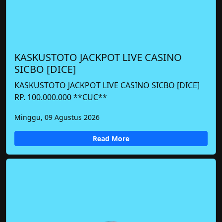
KASKUSTOTO JACKPOT LIVE CASINO
SICBO [DICE]
KASKUSTOTO JACKPOT LIVE CASINO SICBO [DICE]
RP. 100.000.000 **CUC**
Minggu, 09 Agustus 2026
Read More